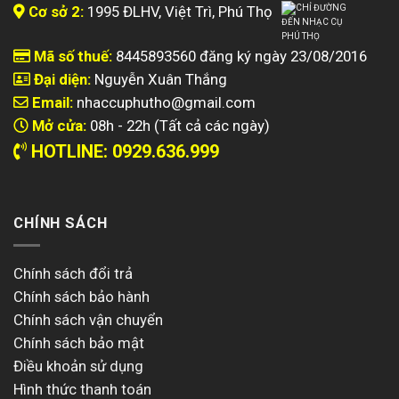
liên hệ:
Cơ sở 2:
1995 ĐLHV, Việt Trì, Phú Thọ
Địa chỉ:
1766 ĐLHV Nông Trang – Việt Trì – Phú Thọ
Mã số thuế:
8445893560 đăng ký ngày 23/08/2016
Đại diện:
Nguyễn Xuân Thắng
Hotline
0929636999
tham khảo tại
Email:
nhaccuphutho@gmail.com
Website:
www.kidsmusic.vn
Mở cửa:
08h - 22h (Tất cả các ngày)
HOTLINE: 0929.636.999
CHÍNH SÁCH
Chính sách đổi trả
Chính sách bảo hành
Chính sách vận chuyển
Chính sách bảo mật
Điều khoản sử dụng
Hình thức thanh toán