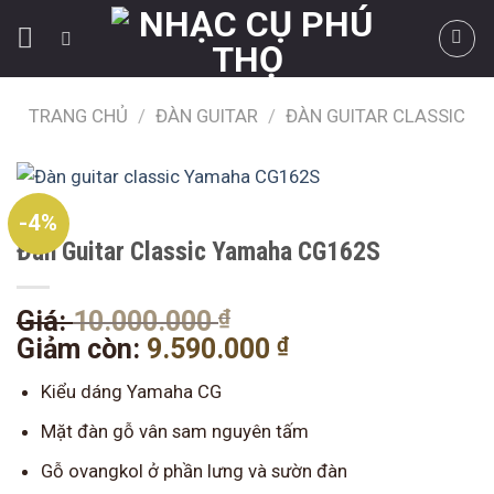
Skip
to
content
TRANG CHỦ
/
ĐÀN GUITAR
/
ĐÀN GUITAR CLASSIC
-4%
Đàn Guitar Classic Yamaha CG162S
₫
Giá
Giá:
10.000.000
gốc
₫
Giá
Giảm còn:
9.590.000
là:
hiện
Kiểu dáng Yamaha CG
10.000.000 ₫.
tại
là:
Mặt đàn gỗ vân sam nguyên tấm
9.590.000 ₫.
Gỗ ovangkol ở phần lưng và sườn đàn