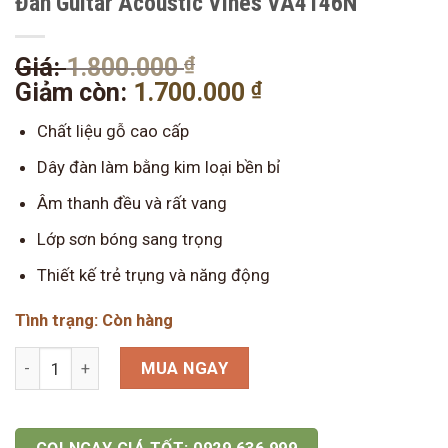
Đàn Guitar Acoustic Vines VA4146N
₫
Giá
Giá:
1.800.000
gốc
₫
Giá
Giảm còn:
1.700.000
là:
hiện
Chất liệu gỗ cao cấp
1.800.000 ₫.
tại
là:
Dây đàn làm bằng kim loại bền bỉ
1.700.000 ₫.
Âm thanh đều và rất vang
Lớp sơn bóng sang trọng
Thiết kế trẻ trụng và năng động
Tình trạng: Còn hàng
Đàn Guitar Acoustic Vines VA4146N số lượng
MUA NGAY