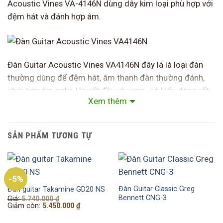
Acoustic Vines VA-4146N dùng dây kim loại phù hợp với
đệm hát và đánh hợp âm.
Đàn Guitar Acoustic Vines VA4146N đây là là loại đàn
thường dùng để đệm hát, âm thanh đàn thường đánh,
chơi hợp âm nghe lên rất đều và vang. có kiểu dáng rất
Xem thêm
thời trang, thiết kế đẹp mắt , sang trọng mà không kém
phần hiện đại.Chất lượng được hãng Vines kiểm tra chất
lượng kỹ trước khi xuất xưởng.
SẢN PHẨM TƯƠNG TỰ
-5%
Đàn Guitar Classic Greg
Đàn guitar Takamine GD20 NS
Dây đàn được quấn trên trục sắt lõi nhỏ nằm dựng đứng
Bennett CNG-3
Giá
Giá:
5.740.000
₫
của cần đàn và thùng đàn được thiết kế khuyết, cho âm
gốc
Giá
Giảm còn:
5.450.000
₫
là:
hiện
vang hơn. Sản phẩm có giá thành phải chăng, rất tốt để
5.740.000 ₫.
tại