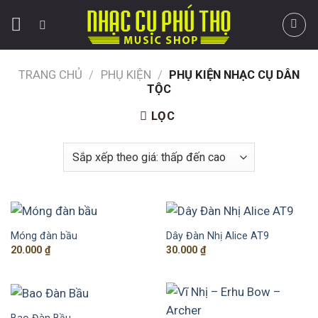
Skip
to
content
TRANG CHỦ
/
PHỤ KIỆN
/
PHỤ KIỆN NHẠC CỤ DÂN
TỘC
LỌC
Móng đàn bầu
Dây Đàn Nhị Alice AT9
20.000
₫
30.000
₫