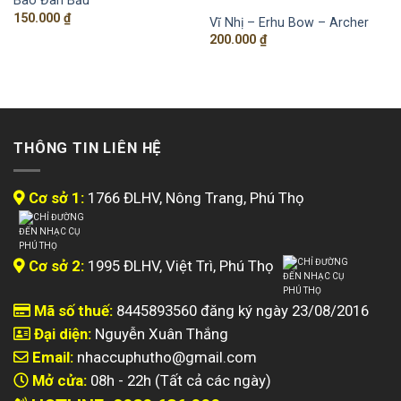
Bao Đàn Bầu
150.000
₫
Vĩ Nhị – Erhu Bow – Archer
200.000
₫
THÔNG TIN LIÊN HỆ
Cơ sở 1:
1766 ĐLHV, Nông Trang, Phú Thọ
Cơ sở 2:
1995 ĐLHV, Việt Trì, Phú Thọ
Mã số thuế:
8445893560 đăng ký ngày 23/08/2016
Đại diện:
Nguyễn Xuân Thắng
Email:
nhaccuphutho@gmail.com
Mở cửa:
08h - 22h (Tất cả các ngày)