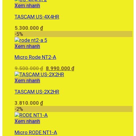
Xem nhanh
TASCAM US-4X4HR
5.300.000
₫
-5%
Xem nhanh
Micro Rode NT2-A
Giá
Giá
9.500.000
₫
8.990.000
₫
gốc
hiện
là:
tại
Xem nhanh
9.500.000 ₫.
là:
TASCAM US-2X2HR
8.990.000 ₫.
3.810.000
₫
-2%
Xem nhanh
Micro RODE NT1-A