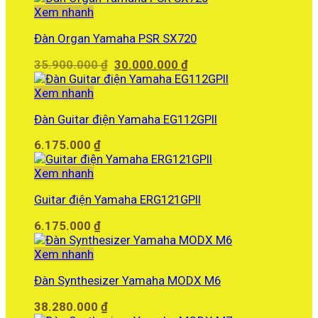
45.000.000 ₫.
là:
Xem nhanh
35.000.000 ₫.
Đàn Organ Yamaha PSR SX720
Giá
Giá
35.900.000
₫
30.000.000
₫
gốc
hiện
là:
tại
Xem nhanh
35.900.000 ₫.
là:
Đàn Guitar điện Yamaha EG112GPII
30.000.000 ₫.
6.175.000
₫
Xem nhanh
Guitar điện Yamaha ERG121GPII
6.175.000
₫
Xem nhanh
Đàn Synthesizer Yamaha MODX M6
38.280.000
₫