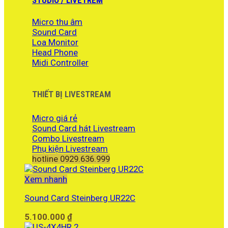
6.960.000 ₫.
là:
STUDIO / LIVETREM
5.690.000 ₫.
Micro thu âm
Sound Card
Loa Monitor
Head Phone
Midi Controller
THIẾT BỊ LIVESTREAM
Micro giá rẻ
Sound Card hát Livestream
Combo Livestream
Phụ kiện Livestream
hotline 0929.636.999
Xem nhanh
Sound Card Steinberg UR22C
5.100.000
₫