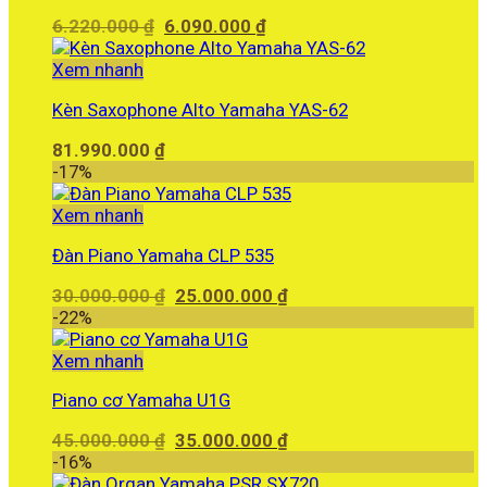
Giá
Giá
6.220.000
₫
6.090.000
₫
gốc
hiện
là:
tại
Xem nhanh
6.220.000 ₫.
là:
Kèn Saxophone Alto Yamaha YAS-62
6.090.000 ₫.
81.990.000
₫
-17%
Xem nhanh
Đàn Piano Yamaha CLP 535
Giá
Giá
30.000.000
₫
25.000.000
₫
gốc
hiện
-22%
là:
tại
30.000.000 ₫.
là:
Xem nhanh
25.000.000 ₫.
Piano cơ Yamaha U1G
Giá
Giá
45.000.000
₫
35.000.000
₫
gốc
hiện
-16%
là:
tại