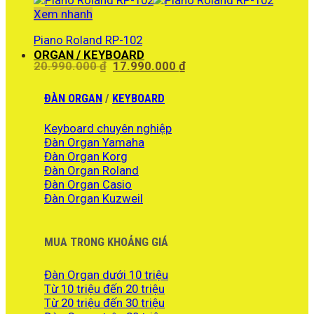
27.990.000 ₫.
là:
Xem nhanh
24.990.000 ₫.
Piano Roland RP-102
ORGAN / KEYBOARD
Giá
Giá
20.990.000
₫
17.990.000
₫
gốc
hiện
là:
tại
ĐÀN ORGAN
/
KEYBOARD
20.990.000 ₫.
là:
17.990.000 ₫.
Keyboard chuyên nghiệp
Đàn Organ Yamaha
Đàn Organ Korg
Đàn Organ Roland
Đàn Organ Casio
Đàn Organ Kuzweil
MUA TRONG KHOẢNG GIÁ
Đàn Organ dưới 10 triệu
Từ 10 triệu đến 20 triệu
Từ 20 triệu đến 30 triệu