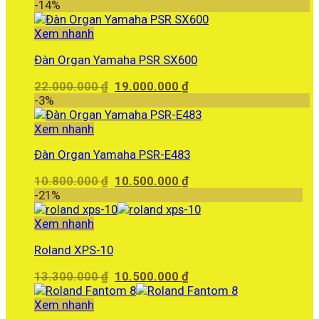
gốc
hiện
-14%
là:
tại
6.000.000 ₫.
là:
Xem nhanh
5.780.000 ₫.
Đàn Organ Yamaha PSR SX600
Giá
Giá
22.000.000
₫
19.000.000
₫
gốc
hiện
-3%
là:
tại
22.000.000 ₫.
là:
Xem nhanh
19.000.000 ₫.
Đàn Organ Yamaha PSR-E483
Giá
Giá
10.800.000
₫
10.500.000
₫
gốc
hiện
-21%
là:
tại
10.800.000 ₫.
là:
Xem nhanh
10.500.000 ₫.
Roland XPS-10
Giá
Giá
13.300.000
₫
10.500.000
₫
gốc
hiện
là:
tại
Xem nhanh
13.300.000 ₫.
là: