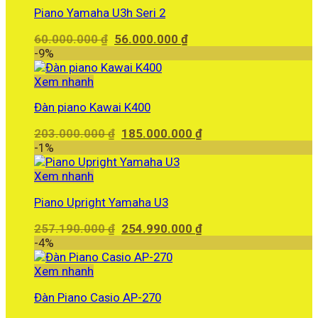
599.900.000 ₫.
Piano Yamaha U3h Seri 2
Giá
Giá
60.000.000
₫
56.000.000
₫
gốc
hiện
-9%
là:
tại
60.000.000 ₫.
là:
Xem nhanh
56.000.000 ₫.
Đàn piano Kawai K400
Giá
Giá
203.000.000
₫
185.000.000
₫
gốc
hiện
-1%
là:
tại
203.000.000 ₫.
là:
Xem nhanh
185.000.000 ₫.
Piano Upright Yamaha U3
Giá
Giá
257.190.000
₫
254.990.000
₫
gốc
hiện
-4%
là:
tại
257.190.000 ₫.
là:
Xem nhanh
254.990.000 ₫.
Đàn Piano Casio AP-270