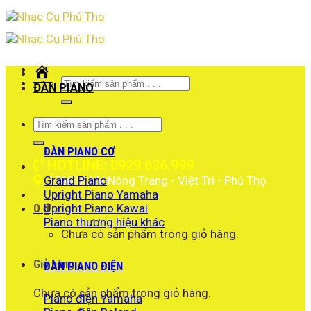
Skip
to
content
Trang
chủ
Tìm
ĐÀN PIANO
kiếm:
Tìm
kiếm:
ĐÀN PIANO CƠ
HOTLINE: 0929.636.999
Grand Piano
1766 ĐLHV Nông Trang - Việt Trì - Phú Thọ
Upright Piano Yamaha
Upright Piano Kawai
0
₫
Piano thương hiệu khác
Chưa có sản phẩm trong giỏ hàng.
Giỏ hàng
ĐÀN PIANO ĐIỆN
Chưa có sản phẩm trong giỏ hàng.
Piano điện Yamaha