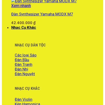
Xem nhanh
Đàn Synthesizer Yamaha MODX M7
42.400.000
₫
Nhạc Cụ Khác
NHẠC CỤ DÂN TỘC
Các loại Sáo
Đàn Bầu
Đàn Tranh
Đàn Nhị
Đàn Nguyệt
NHẠC CỤ KHÁC
Đàn Violin
Kèn Hamonica