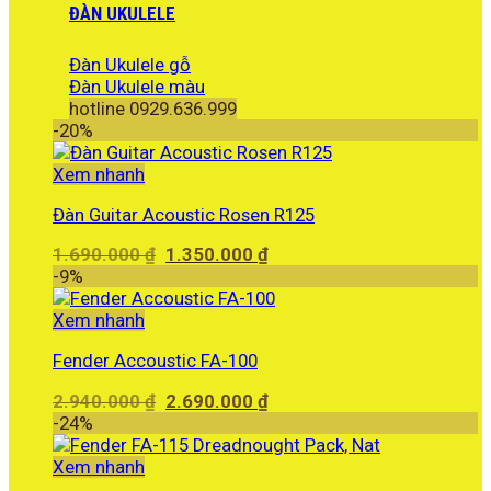
ĐÀN UKULELE
Đàn Ukulele gỗ
Đàn Ukulele màu
hotline 0929.636.999
-20%
Xem nhanh
Đàn Guitar Acoustic Rosen R125
Giá
Giá
1.690.000
₫
1.350.000
₫
gốc
hiện
-9%
là:
tại
1.690.000 ₫.
là:
Xem nhanh
1.350.000 ₫.
Fender Accoustic FA-100
Giá
Giá
2.940.000
₫
2.690.000
₫
gốc
hiện
-24%
là:
tại
2.940.000 ₫.
là:
Xem nhanh
2.690.000 ₫.