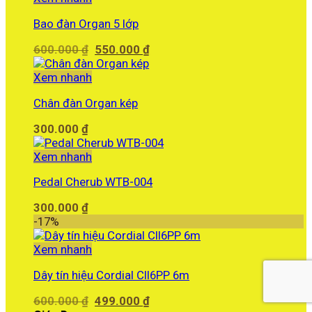
Bao đàn Organ 5 lớp
Giá
Giá
600.000
₫
550.000
₫
gốc
hiện
là:
tại
Xem nhanh
600.000 ₫.
là:
Chân đàn Organ kép
550.000 ₫.
300.000
₫
Xem nhanh
Pedal Cherub WTB-004
300.000
₫
-17%
Xem nhanh
Dây tín hiệu Cordial CII6PP 6m
Giá
Giá
600.000
₫
499.000
₫