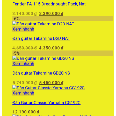
Fender FA-115 Dreadnought Pack, Nat
Giá
Giá
3.140.000
₫
2.390.000
₫
gốc
hiện
-6%
là:
tại
3.140.000 ₫.
là:
Xem nhanh
2.390.000 ₫.
Đàn guitar Takamine D2D NAT
Giá
Giá
4.650.000
₫
4.350.000
₫
gốc
hiện
-5%
là:
tại
4.650.000 ₫.
là:
Xem nhanh
4.350.000 ₫.
Đàn guitar Takamine GD20 NS
Giá
Giá
5.740.000
₫
5.450.000
₫
gốc
hiện
là:
tại
Xem nhanh
5.740.000 ₫.
là:
Đàn Guitar Classic Yamaha CG192C
5.450.000 ₫.
12.190.000
₫