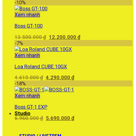
-10%
Xem nhanh
Boss GT-100
Giá
Giá
13.500.000
₫
12.200.000
₫
gốc
hiện
-7%
là:
tại
13.500.000 ₫.
là:
Xem nhanh
12.200.000 ₫.
Loa Roland CUBE 10GX
Giá
Giá
4.610.000
₫
4.290.000
₫
gốc
hiện
-18%
là:
tại
4.610.000 ₫.
là:
Xem nhanh
4.290.000 ₫.
Boss GT-1 EXP
Studio
Giá
Giá
6.960.000
₫
5.690.000
₫
gốc
hiện
là:
tại