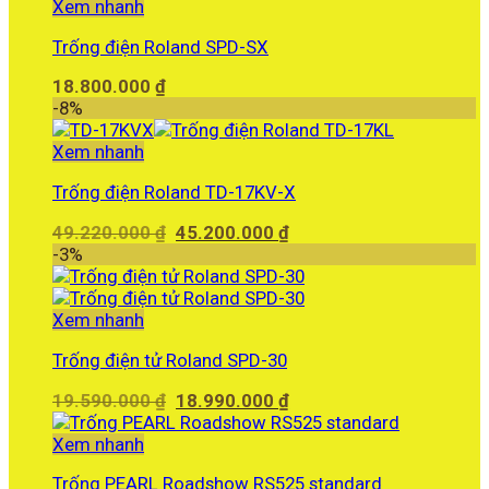
Xem nhanh
Trống điện Roland SPD-SX
18.800.000
₫
-8%
Xem nhanh
Trống điện Roland TD-17KV-X
Giá
Giá
49.220.000
₫
45.200.000
₫
gốc
hiện
-3%
là:
tại
49.220.000 ₫.
là:
45.200.000 ₫.
Xem nhanh
Trống điện tử Roland SPD-30
Giá
Giá
19.590.000
₫
18.990.000
₫
gốc
hiện
là:
tại
Xem nhanh
19.590.000 ₫.
là:
Trống PEARL Roadshow RS525 standard
18.990.000 ₫.