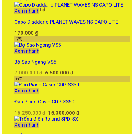
12.260.000
₫
Xem nhanh
Capo D’addario PLANET WAVES NS CAPO LITE
170.000
₫
-7%
Xem nhanh
Bộ Sáo Ngang VS5
Giá
Giá
7.000.000
₫
6.500.000
₫
gốc
hiện
-6%
là:
tại
7.000.000 ₫.
là:
Xem nhanh
6.500.000 ₫.
Đàn Piano Casio CDP-S350
Giá
Giá
16.250.000
₫
15.300.000
₫
gốc
hiện
là:
tại
Xem nhanh
16.250.000 ₫.
là: