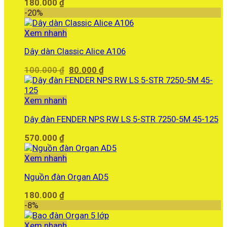
180.000
₫
-20%
Xem nhanh
Dây dàn Classic Alice A106
Giá
Giá
100.000
₫
80.000
₫
gốc
hiện
là:
tại
100.000 ₫.
là:
Xem nhanh
80.000 ₫.
Dây đàn FENDER NPS RW LS 5-STR 7250-5M 45-125
570.000
₫
Xem nhanh
Nguồn đàn Organ AD5
180.000
₫
-8%
Xem nhanh