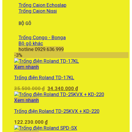
Trống Cajon Echoslap
Trống Cajon Nissi
BỘ GÕ
Trống Congo - Bonga
Bộ gõ khác
hotline 0929.636.999
-3%
Xem nhanh
Trống điện Roland TD-17KL
Giá
Giá
35.500.000
₫
34.340.000
₫
gốc
hiện
là:
tại
Xem nhanh
35.500.000 ₫.
là:
Trống điện Roland TD-25KVX + KD-220
34.340.000 ₫.
122.230.000
₫