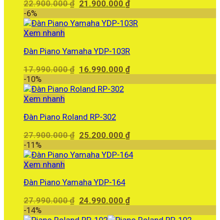
Giá
Giá
22.900.000
₫
21.900.000
₫
gốc
hiện
-6%
là:
tại
22.900.000 ₫.
là:
Xem nhanh
21.900.000 ₫.
Đàn Piano Yamaha YDP-103R
Giá
Giá
17.990.000
₫
16.990.000
₫
gốc
hiện
-10%
là:
tại
17.990.000 ₫.
là:
Xem nhanh
16.990.000 ₫.
Đàn Piano Roland RP-302
Giá
Giá
27.900.000
₫
25.200.000
₫
gốc
hiện
-11%
là:
tại
27.900.000 ₫.
là:
Xem nhanh
25.200.000 ₫.
Đàn Piano Yamaha YDP-164
Giá
Giá
27.990.000
₫
24.990.000
₫
gốc
hiện
-14%
là:
tại