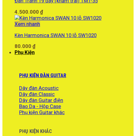
Đàn Tranh 19 dây (khảm trai) TMT-35
4.500.000
₫
Xem nhanh
Kèn Harmonica SWAN 10 lỗ SW1020
80.000
₫
Phụ Kiện
PHỤ KIỆN ĐÀN GUITAR
Dây đàn Acoustic
Dây đàn Classic
Dây đàn Guitar điện
Bao Da - Hộp Case
Phụ kiện Guitar khác
PHỤ KIỆN KHÁC