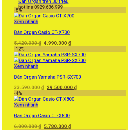
Đàn Organ trên 30 triệu
hotline 0929.636.999
-8%
Xem nhanh
Đàn Organ Casio CT-X700
Giá
Giá
5.420.000
₫
4.990.000
₫
gốc
hiện
-12%
là:
tại
5.420.000 ₫.
là:
4.990.000 ₫.
Xem nhanh
Đàn Organ Yamaha PSR-SX700
Giá
Giá
33.590.000
₫
29.500.000
₫
gốc
hiện
-4%
là:
tại
33.590.000 ₫.
là:
Xem nhanh
29.500.000 ₫.
Đàn Organ Casio CT-X800
Giá
Giá
6.000.000
₫
5.780.000
₫