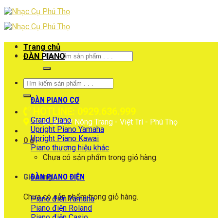
Skip
to
content
Trang chủ
Tìm
ĐÀN PIANO
kiếm:
Tìm
kiếm:
ĐÀN PIANO CƠ
HOTLINE: 0929.636.999
Grand Piano
1766 ĐLHV Nông Trang - Việt Trì - Phú Thọ
Upright Piano Yamaha
Upright Piano Kawai
0
₫
Piano thương hiệu khác
Chưa có sản phẩm trong giỏ hàng.
ĐÀN PIANO ĐIỆN
Giỏ hàng
Chưa có sản phẩm trong giỏ hàng.
Piano điện Yamaha
Piano điện Roland
Piano điện Casio