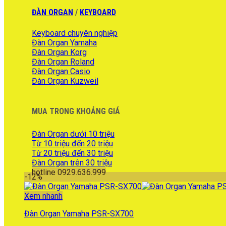
là:
tại
ĐÀN ORGAN
/
KEYBOARD
16.700.000 ₫.
là:
15.990.000 ₫.
Keyboard chuyên nghiệp
Đàn Organ Yamaha
Đàn Organ Korg
Đàn Organ Roland
Đàn Organ Casio
Đàn Organ Kuzweil
MUA TRONG KHOẢNG GIÁ
Đàn Organ dưới 10 triệu
Từ 10 triệu đến 20 triệu
Từ 20 triệu đến 30 triệu
Đàn Organ trên 30 triệu
hotline 0929.636.999
-12%
Xem nhanh
Đàn Organ Yamaha PSR-SX700