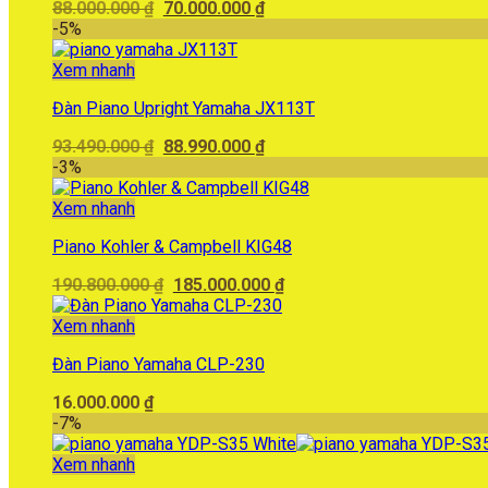
Giá
Giá
88.000.000
₫
70.000.000
₫
gốc
hiện
-5%
là:
tại
88.000.000 ₫.
là:
Xem nhanh
70.000.000 ₫.
Đàn Piano Upright Yamaha JX113T
Giá
Giá
93.490.000
₫
88.990.000
₫
gốc
hiện
-3%
là:
tại
93.490.000 ₫.
là:
Xem nhanh
88.990.000 ₫.
Piano Kohler & Campbell KIG48
Giá
Giá
190.800.000
₫
185.000.000
₫
gốc
hiện
là:
tại
Xem nhanh
190.800.000 ₫.
là:
Đàn Piano Yamaha CLP-230
185.000.000 ₫.
16.000.000
₫
-7%
Xem nhanh