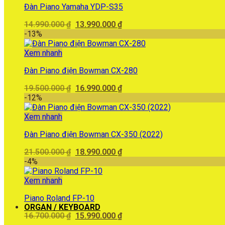
Đàn Piano Yamaha YDP-S35
Giá
Giá
14.990.000
₫
13.990.000
₫
gốc
hiện
-13%
là:
tại
14.990.000 ₫.
là:
Xem nhanh
13.990.000 ₫.
Đàn Piano điện Bowman CX-280
Giá
Giá
19.500.000
₫
16.990.000
₫
gốc
hiện
-12%
là:
tại
19.500.000 ₫.
là:
Xem nhanh
16.990.000 ₫.
Đàn Piano điện Bowman CX-350 (2022)
Giá
Giá
21.500.000
₫
18.990.000
₫
gốc
hiện
-4%
là:
tại
21.500.000 ₫.
là:
Xem nhanh
18.990.000 ₫.
Piano Roland FP-10
ORGAN / KEYBOARD
Giá
Giá
16.700.000
₫
15.990.000
₫
gốc
hiện