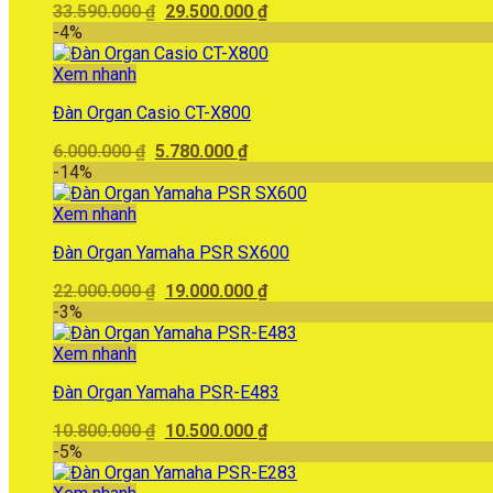
Giá
Giá
33.590.000
₫
29.500.000
₫
gốc
hiện
-4%
là:
tại
33.590.000 ₫.
là:
Xem nhanh
29.500.000 ₫.
Đàn Organ Casio CT-X800
Giá
Giá
6.000.000
₫
5.780.000
₫
gốc
hiện
-14%
là:
tại
6.000.000 ₫.
là:
Xem nhanh
5.780.000 ₫.
Đàn Organ Yamaha PSR SX600
Giá
Giá
22.000.000
₫
19.000.000
₫
gốc
hiện
-3%
là:
tại
22.000.000 ₫.
là:
Xem nhanh
19.000.000 ₫.
Đàn Organ Yamaha PSR-E483
Giá
Giá
10.800.000
₫
10.500.000
₫
gốc
hiện
-5%
là:
tại
10.800.000 ₫.
là: