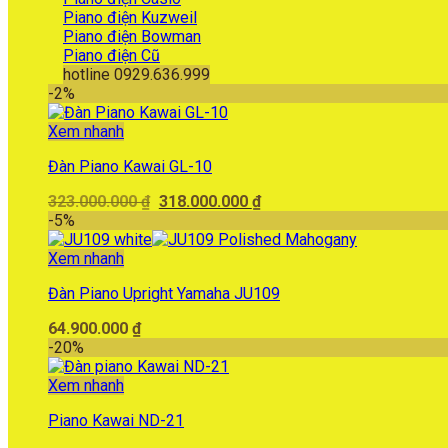
Piano điện Kuzweil
Piano điện Bowman
Piano điện Cũ
hotline 0929.636.999
-2%
Xem nhanh
Đàn Piano Kawai GL-10
Giá
Giá
323.000.000
₫
318.000.000
₫
gốc
hiện
-5%
là:
tại
323.000.000 ₫.
là:
Xem nhanh
318.000.000 ₫.
Đàn Piano Upright Yamaha JU109
64.900.000
₫
-20%
Xem nhanh
Piano Kawai ND-21