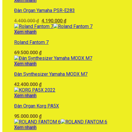
Xem nhanh
10.500.000 ₫.
Đàn Organ Yamaha PSR-E283
Giá
Giá
4.400.000
₫
4.190.000
₫
gốc
hiện
là:
tại
Xem nhanh
4.400.000 ₫.
là:
Roland Fantom 7
4.190.000 ₫.
69.500.000
₫
Xem nhanh
Đàn Synthesizer Yamaha MODX M7
42.400.000
₫
Xem nhanh
Đàn Organ Korg PA5X
95.000.000
₫
Xem nhanh