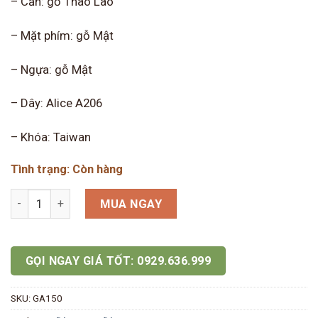
– Cần: gỗ Thao Lao
– Mặt phím: gỗ Mật
– Ngựa: gỗ Mật
– Dây: Alice A206
– Khóa: Taiwan
Tình trạng: Còn hàng
Sol Guitar GA150 số lượng
MUA NGAY
GỌI NGAY GIÁ TỐT: 0929.636.999
SKU:
GA150