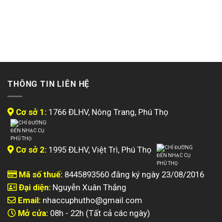
THÔNG TIN LIÊN HỆ
Cơ sở 1:
1766 ĐLHV, Nông Trang, Phú Thọ
Cơ sở 2:
1995 ĐLHV, Việt Trì, Phú Thọ
Mã số thuế:
8445893560 đăng ký ngày 23/08/2016
Đại diện:
Nguyễn Xuân Thắng
Email:
nhaccuphutho@gmail.com
Mở cửa:
08h - 22h (Tất cả các ngày)