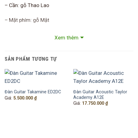
– Cần: gỗ Thao Lao
– Mặt phím: gỗ Mật
– Ngựa: gỗ Mật
Xem thêm
– Dây: Alice A206
SẢN PHẨM TƯƠNG TỰ
– Khóa: Taiwan
Đàn Guitar Acoustic Taylor
Đàn Guitar Takamine ED2DC
Academy A12E
Giá:
5.500.000
₫
Giá:
17.750.000
₫