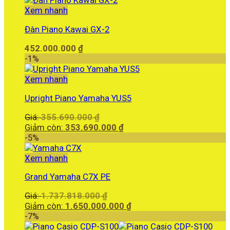
là:
Xem nhanh
95.000.000 ₫.
Đàn Piano Kawai GX-2
452.000.000
₫
-1%
Xem nhanh
Upright Piano Yamaha YUS5
Giá
Giá:
355.690.000
₫
gốc
Giá
Giảm còn:
353.690.000
₫
là:
hiện
-5%
355.690.000 ₫.
tại
là:
Xem nhanh
353.690.000 ₫.
Grand Yamaha C7X PE
Giá
Giá:
1.737.818.000
₫
gốc
Giá
Giảm còn:
1.650.000.000
₫
là:
hiện
-7%
1.737.818.000 ₫.
tại