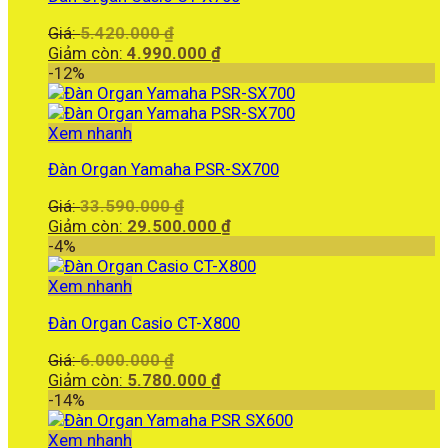
Giá
Giá:
5.420.000
₫
gốc
Giá
Giảm còn:
4.990.000
₫
là:
hiện
-12%
5.420.000 ₫.
tại
là:
4.990.000 ₫.
Xem nhanh
Đàn Organ Yamaha PSR-SX700
Giá
Giá:
33.590.000
₫
gốc
Giá
Giảm còn:
29.500.000
₫
là:
hiện
-4%
33.590.000 ₫.
tại
là:
Xem nhanh
29.500.000 ₫.
Đàn Organ Casio CT-X800
Giá
Giá:
6.000.000
₫
gốc
Giá
Giảm còn:
5.780.000
₫
là:
hiện
-14%
6.000.000 ₫.
tại
là:
Xem nhanh