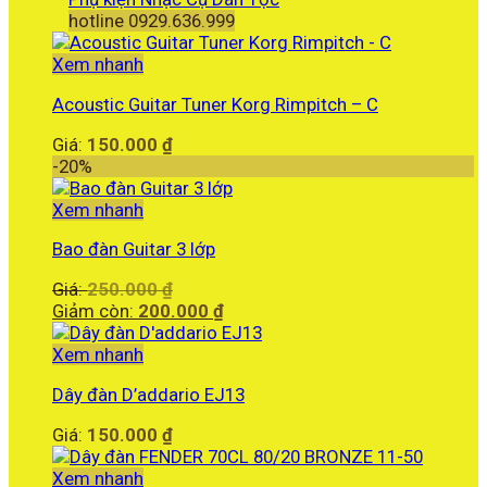
hotline 0929.636.999
Xem nhanh
Acoustic Guitar Tuner Korg Rimpitch – C
Giá:
150.000
₫
-20%
Xem nhanh
Bao đàn Guitar 3 lớp
Giá
Giá:
250.000
₫
gốc
Giá
Giảm còn:
200.000
₫
là:
hiện
250.000 ₫.
tại
Xem nhanh
là:
Dây đàn D’addario EJ13
200.000 ₫.
Giá:
150.000
₫
Xem nhanh