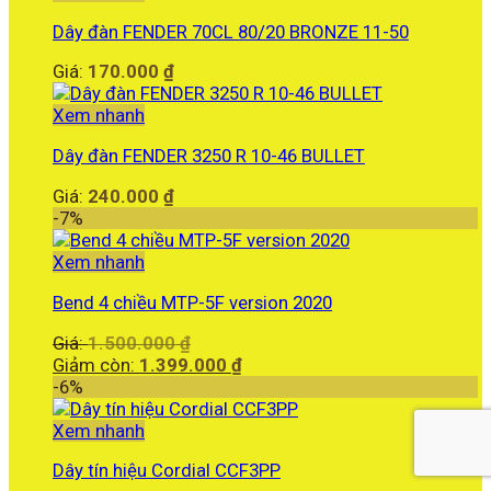
Dây đàn FENDER 70CL 80/20 BRONZE 11-50
Giá:
170.000
₫
Xem nhanh
Dây đàn FENDER 3250 R 10-46 BULLET
Giá:
240.000
₫
-7%
Xem nhanh
Bend 4 chiều MTP-5F version 2020
Giá
Giá:
1.500.000
₫
gốc
Giá
Giảm còn:
1.399.000
₫
là:
hiện
-6%
1.500.000 ₫.
tại
là:
Xem nhanh
1.399.000 ₫.
Dây tín hiệu Cordial CCF3PP