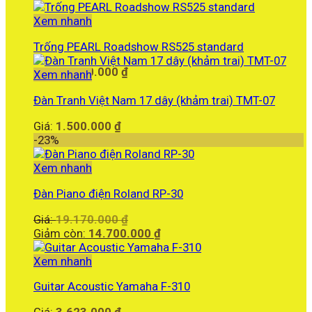
là:
hiện
19.590.000 ₫.
tại
Xem nhanh
là:
Trống PEARL Roadshow RS525 standard
18.990.000 ₫.
Giá:
12.260.000
₫
Xem nhanh
Đàn Tranh Việt Nam 17 dây (khảm trai) TMT-07
Giá:
1.500.000
₫
-23%
Xem nhanh
Đàn Piano điện Roland RP-30
Giá
Giá:
19.170.000
₫
gốc
Giá
Giảm còn:
14.700.000
₫
là:
hiện
19.170.000 ₫.
tại
Xem nhanh
là:
Guitar Acoustic Yamaha F-310
14.700.000 ₫.