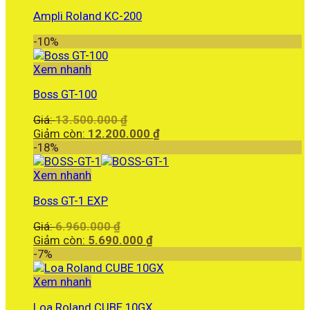
Ampli Roland KC-200
-10%
Xem nhanh
Boss GT-100
Giá
Giá:
13.500.000
₫
gốc
Giá
Giảm còn:
12.200.000
₫
là:
hiện
-18%
13.500.000 ₫.
tại
là:
Xem nhanh
12.200.000 ₫.
Boss GT-1 EXP
Giá
Giá:
6.960.000
₫
gốc
Giá
Giảm còn:
5.690.000
₫
là:
hiện
-7%
6.960.000 ₫.
tại
là:
Xem nhanh
5.690.000 ₫.
Loa Roland CUBE 10GX