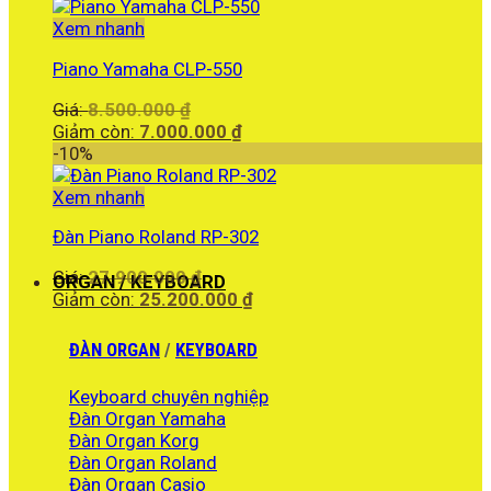
46.190.000 ₫.
tại
là:
Xem nhanh
45.190.000 ₫.
Piano Yamaha CLP-550
Giá
Giá:
8.500.000
₫
gốc
Giá
Giảm còn:
7.000.000
₫
là:
hiện
-10%
8.500.000 ₫.
tại
là:
Xem nhanh
7.000.000 ₫.
Đàn Piano Roland RP-302
Giá
Giá:
27.900.000
₫
ORGAN / KEYBOARD
gốc
Giá
Giảm còn:
25.200.000
₫
là:
hiện
27.900.000 ₫.
tại
ĐÀN ORGAN
/
KEYBOARD
là:
25.200.000 ₫.
Keyboard chuyên nghiệp
Đàn Organ Yamaha
Đàn Organ Korg
Đàn Organ Roland
Đàn Organ Casio