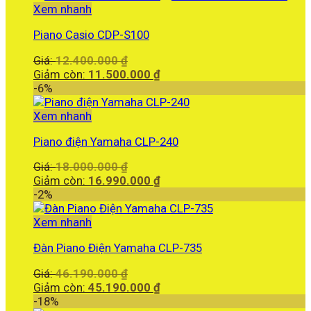
là:
Xem nhanh
1.650.000.000 ₫.
Piano Casio CDP-S100
Giá
Giá:
12.400.000
₫
gốc
Giá
Giảm còn:
11.500.000
₫
là:
hiện
-6%
12.400.000 ₫.
tại
là:
Xem nhanh
11.500.000 ₫.
Piano điện Yamaha CLP-240
Giá
Giá:
18.000.000
₫
gốc
Giá
Giảm còn:
16.990.000
₫
là:
hiện
-2%
18.000.000 ₫.
tại
là:
Xem nhanh
16.990.000 ₫.
Đàn Piano Điện Yamaha CLP-735
Giá
Giá:
46.190.000
₫
gốc
Giá
Giảm còn:
45.190.000
₫
là:
hiện
-18%