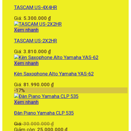
TASCAM US-4X4HR
Giá:
5.300.000
₫
Xem nhanh
TASCAM US-2X2HR
Giá:
3.810.000
₫
Xem nhanh
Kèn Saxophone Alto Yamaha YAS-62
Giá:
81.990.000
₫
-17%
Xem nhanh
Đàn Piano Yamaha CLP 535
Giá
Giá:
30.000.000
₫
gốc
Giá
Giảm còn:
25.000.000
₫