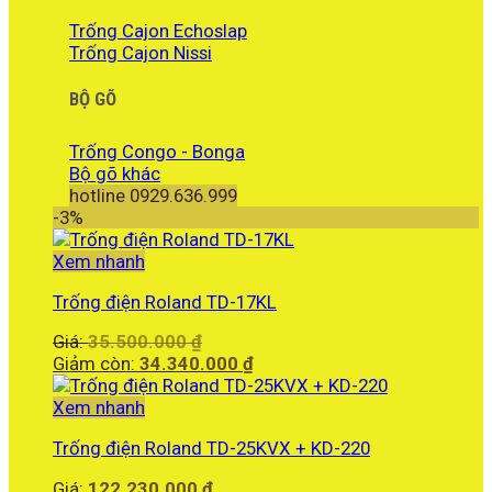
Trống Cajon Echoslap
Trống Cajon Nissi
BỘ GÕ
Trống Congo - Bonga
Bộ gõ khác
hotline 0929.636.999
-3%
Xem nhanh
Trống điện Roland TD-17KL
Giá
Giá:
35.500.000
₫
gốc
Giá
Giảm còn:
34.340.000
₫
là:
hiện
35.500.000 ₫.
tại
Xem nhanh
là:
Trống điện Roland TD-25KVX + KD-220
34.340.000 ₫.
Giá:
122.230.000
₫