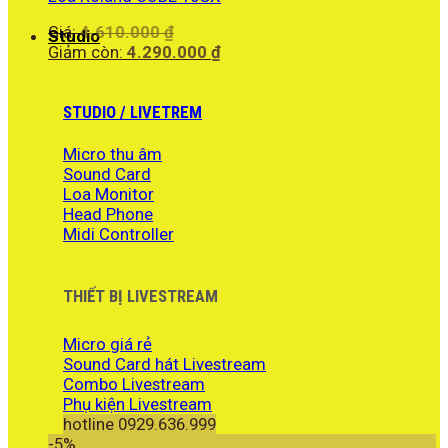
Giá
Giá:
4.610.000
₫
Studio
gốc
Giá
Giảm còn:
4.290.000
₫
là:
hiện
4.610.000 ₫.
tại
là:
STUDIO / LIVETREM
4.290.000 ₫.
Micro thu âm
Sound Card
Loa Monitor
Head Phone
Midi Controller
THIẾT BỊ LIVESTREAM
Micro giá rẻ
Sound Card hát Livestream
Combo Livestream
Phụ kiện Livestream
hotline 0929.636.999
-5%