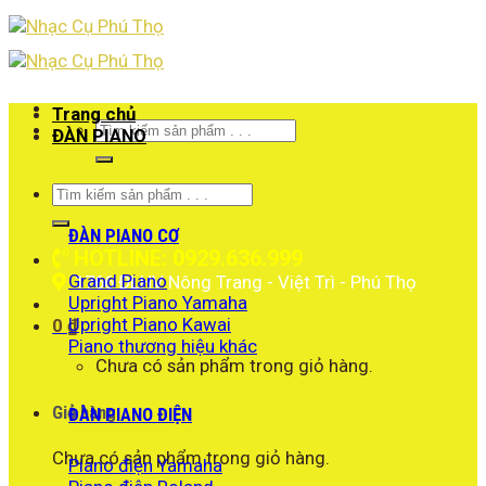
Skip
to
content
Trang chủ
Tìm
ĐÀN PIANO
kiếm:
Tìm
kiếm:
ĐÀN PIANO CƠ
HOTLINE: 0929.636.999
Grand Piano
1766 ĐLHV Nông Trang - Việt Trì - Phú Thọ
Upright Piano Yamaha
Upright Piano Kawai
0
₫
Piano thương hiệu khác
Chưa có sản phẩm trong giỏ hàng.
Giỏ hàng
ĐÀN PIANO ĐIỆN
Chưa có sản phẩm trong giỏ hàng.
Piano điện Yamaha