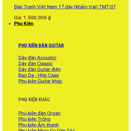
Đàn Tranh Việt Nam 17 dây (khảm trai) TMT-07
Giá:
1.500.000
₫
Phụ Kiện
PHỤ KIỆN ĐÀN GUITAR
Dây đàn Acoustic
Dây đàn Classic
Dây đàn Guitar điện
Bao Da - Hộp Case
Phụ kiện Guitar khác
PHỤ KIỆN KHÁC
Phụ kiện đàn Organ
Phụ kiện Trống
Phụ kiện Âm thanh
Phụ kiện Nhạc Cụ Dân Tộc