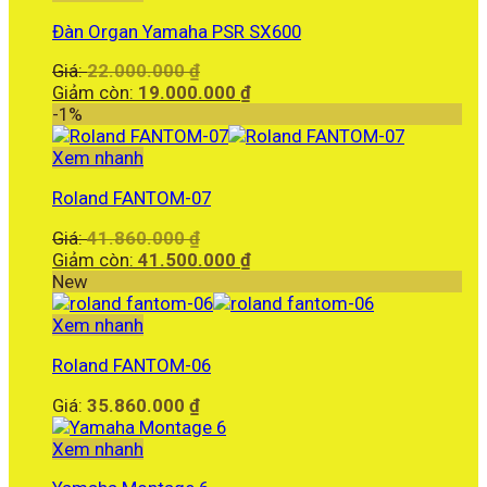
5.780.000 ₫.
Đàn Organ Yamaha PSR SX600
Giá
Giá:
22.000.000
₫
gốc
Giá
Giảm còn:
19.000.000
₫
là:
hiện
-1%
22.000.000 ₫.
tại
là:
Xem nhanh
19.000.000 ₫.
Roland FANTOM-07
Giá
Giá:
41.860.000
₫
gốc
Giá
Giảm còn:
41.500.000
₫
là:
hiện
New
41.860.000 ₫.
tại
là:
Xem nhanh
41.500.000 ₫.
Roland FANTOM-06
Giá:
35.860.000
₫
Xem nhanh