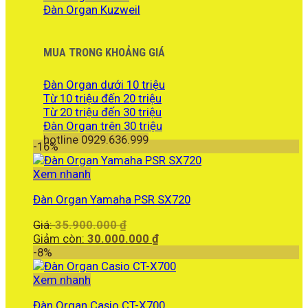
Đàn Organ Kuzweil
MUA TRONG KHOẢNG GIÁ
Đàn Organ dưới 10 triệu
Từ 10 triệu đến 20 triệu
Từ 20 triệu đến 30 triệu
Đàn Organ trên 30 triệu
hotline 0929.636.999
-16%
Xem nhanh
Đàn Organ Yamaha PSR SX720
Giá
Giá:
35.900.000
₫
gốc
Giá
Giảm còn:
30.000.000
₫
là:
hiện
-8%
35.900.000 ₫.
tại
là:
Xem nhanh
30.000.000 ₫.
Đàn Organ Casio CT-X700