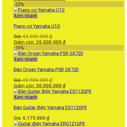
là:
hiện
-22%
30.000.000 ₫.
tại
là:
Xem nhanh
25.000.000 ₫.
Piano cơ Yamaha U1G
Giá
Giá:
45.000.000
₫
gốc
Giá
Giảm còn:
35.000.000
₫
là:
hiện
-16%
45.000.000 ₫.
tại
là:
Xem nhanh
35.000.000 ₫.
Đàn Organ Yamaha PSR SX720
Giá
Giá:
35.900.000
₫
gốc
Giá
Giảm còn:
30.000.000
₫
là:
hiện
35.900.000 ₫.
tại
Xem nhanh
là:
Đàn Guitar điện Yamaha EG112GPII
30.000.000 ₫.
Giá:
6.175.000
₫