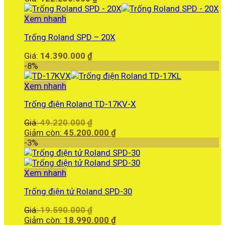
Xem nhanh
Trống Roland SPD – 20X
Giá:
14.390.000
₫
-8%
Xem nhanh
Trống điện Roland TD-17KV-X
Giá
Giá:
49.220.000
₫
gốc
Giá
Giảm còn:
45.200.000
₫
là:
hiện
-3%
49.220.000 ₫.
tại
là:
45.200.000 ₫.
Xem nhanh
Trống điện tử Roland SPD-30
Giá
Giá:
19.590.000
₫
gốc
Giá
Giảm còn:
18.990.000
₫