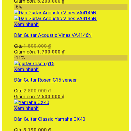
gốc
Giá
Giảm còn:
5.200.000
₫
là:
hiện
-6%
5.500.000 ₫.
tại
là:
5.200.000 ₫.
Xem nhanh
Đàn Guitar Acoustic Vines VA4146N
Giá
Giá:
1.800.000
₫
gốc
Giá
Giảm còn:
1.700.000
₫
là:
hiện
-11%
1.800.000 ₫.
tại
là:
Xem nhanh
1.700.000 ₫.
Đàn Guitar Rosen G15 veneer
Giá
Giá:
2.800.000
₫
gốc
Giá
Giảm còn:
2.500.000
₫
là:
hiện
2.800.000 ₫.
tại
Xem nhanh
là:
Đàn Guitar Classic Yamaha CX40
2.500.000 ₫.
Giá:
3.190.000
₫