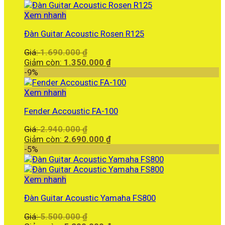
Xem nhanh
Đàn Guitar Acoustic Rosen R125
Giá
Giá:
1.690.000
₫
gốc
Giá
Giảm còn:
1.350.000
₫
là:
hiện
-9%
1.690.000 ₫.
tại
là:
Xem nhanh
1.350.000 ₫.
Fender Accoustic FA-100
Giá
Giá:
2.940.000
₫
gốc
Giá
Giảm còn:
2.690.000
₫
là:
hiện
-5%
2.940.000 ₫.
tại
là:
2.690.000 ₫.
Xem nhanh
Đàn Guitar Acoustic Yamaha FS800
Giá
Giá:
5.500.000
₫