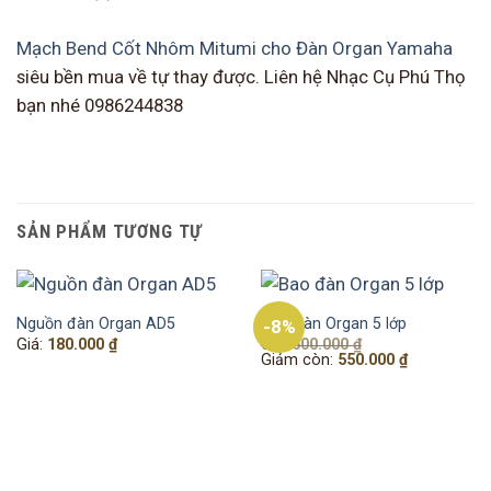
Mạch Bend Cốt Nhôm Mitumi cho Đàn Organ Yamaha
siêu bền mua về tự thay được. Liên hệ Nhạc Cụ Phú Thọ
bạn nhé 0986244838
SẢN PHẨM TƯƠNG TỰ
Nguồn đàn Organ AD5
Bao đàn Organ 5 lớp
-8%
Giá
Giá:
180.000
₫
Giá:
600.000
₫
gốc
Giá
Giảm còn:
550.000
₫
là:
hiện
600.000 ₫.
tại
là:
550.000 ₫.