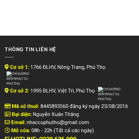
THÔNG TIN LIÊN HỆ
Cơ sở 1:
1766 ĐLHV, Nông Trang, Phú Thọ
Cơ sở 2:
1995 ĐLHV, Việt Trì, Phú Thọ
Mã số thuế:
8445893560 đăng ký ngày 23/08/2016
Đại diện:
Nguyễn Xuân Thắng
Email:
nhaccuphutho@gmail.com
Mở cửa:
08h - 22h (Tất cả các ngày)