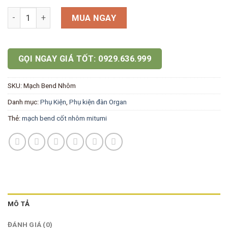
Mạch Bend Đàn Organ Yamaha Cốt Nhôm số lượng
MUA NGAY
GỌI NGAY GIÁ TỐT: 0929.636.999
SKU:
Mạch Bend Nhôm
Danh mục:
Phụ Kiện
,
Phụ kiện đàn Organ
Thẻ:
mạch bend cốt nhôm mitumi
MÔ TẢ
ĐÁNH GIÁ (0)