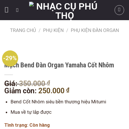
Skip
to
content
TRANG CHỦ
/
PHỤ KIỆN
/
PHỤ KIỆN ĐÀN ORGAN
-29%
Mạch Bend Đàn Organ Yamaha Cốt Nhôm
₫
Giá
Giá:
350.000
gốc
₫
Giá
Giảm còn:
250.000
là:
hiện
Bend Cốt Nhôm siêu bền thương hiệu Mitumi
350.000 ₫.
tại
là:
Mua về tự lắp được
250.000 ₫.
Tình trạng: Còn hàng