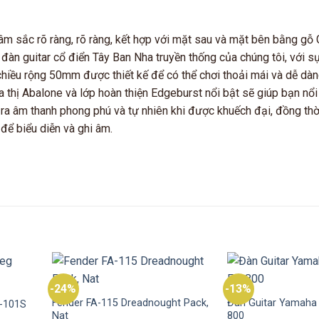
m sắc rõ ràng, rõ ràng, kết hợp với mặt sau và mặt bên bằng gỗ
y đàn guitar cổ điển Tây Ban Nha truyền thống của chúng tôi, với 
ều rộng 50mm được thiết kế để có thể chơi thoải mái và dễ dàn
oa thị Abalone và lớp hoàn thiện Edgeburst nổi bật sẽ giúp bạn nổi
a âm thanh phong phú và tự nhiên khi được khuếch đại, đồng thờ
để biểu diễn và ghi âm.
-24%
-13%
Fender FA-115 Dreadnought Pack,
Đàn Guitar Yamaha 
D-101S
Nat
800