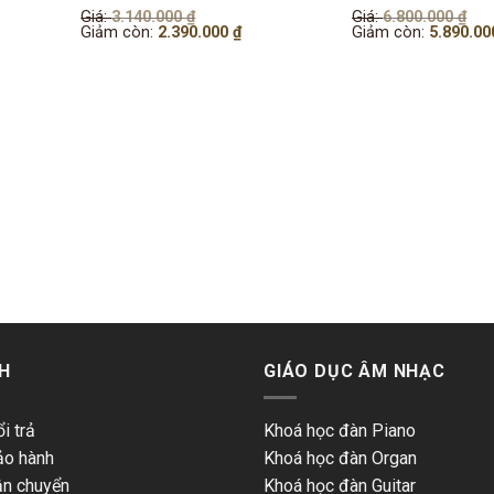
Giá
Giá
Giá:
3.140.000
₫
Giá:
6.800.000
₫
gốc
Giá
gố
Giảm còn:
2.390.000
₫
Giảm còn:
5.890.0
là:
hiện
là:
3.140.000 ₫.
tại
6.8
là:
2.390.000 ₫.
H
GIÁO DỤC ÂM NHẠC
i trả
Khoá học đàn Piano
ảo hành
Khoá học đàn Organ
ận chuyển
Khoá học đàn Guitar