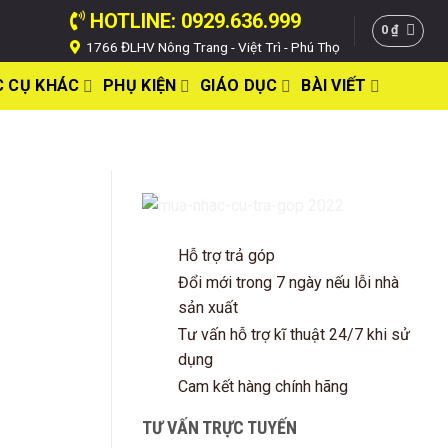
HOTLINE: 0929.636.999
0
₫
1766 ĐLHV Nông Trang - Việt Trì - Phú Thọ
 CỤ KHÁC
PHỤ KIỆN
GIÁO DỤC
BÀI VIẾT
Hỗ trợ trả góp
Đổi mới trong 7 ngày nếu lỗi nhà
sản xuất
Tư vấn hỗ trợ kĩ thuật 24/7 khi sử
dụng
Cam kết hàng chính hãng
TƯ VẤN TRỰC TUYẾN