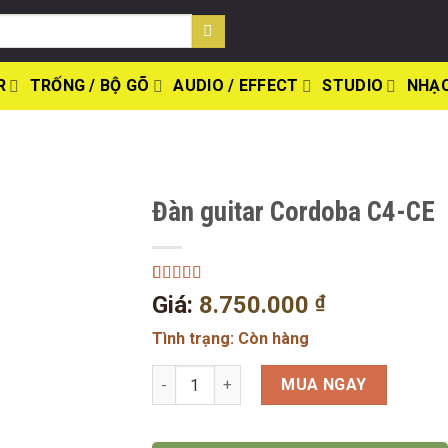
R
TRỐNG / BỘ GÕ
AUDIO / EFFECT
STUDIO
NHẠC
Đàn guitar Cordoba C4-CE
5.00
1
trên 5
Giá:
8.750.000
₫
dựa trên
đánh giá
Tình trạng: Còn hàng
Đàn guitar Cordoba C4-CE số lượng
MUA NGAY