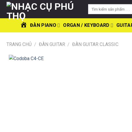
Skip
Tìm
to
kiếm:
content
ĐÀN PIANO
ORGAN / KEYBOARD
GUITA
TRANG
CHỦ
TRANG CHỦ
/
ĐÀN GUITAR
/
ĐÀN GUITAR CLASSIC