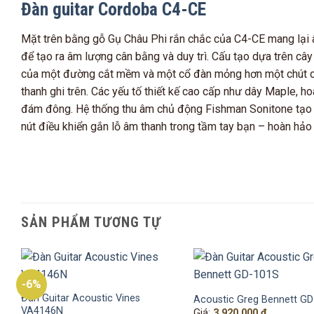
Đàn guitar Cordoba C4-CE
Mặt trên bằng gỗ Gụ Châu Phi rắn chắc của C4-CE mang lại â
để tạo ra âm lượng cân bằng và duy trì. Cấu tạo dựa trên câ
của một đường cắt mềm và một cổ đàn mỏng hơn một chút chi
thanh ghi trên. Các yếu tố thiết kế cao cấp như dây Maple, h
đám đông. Hệ thống thu âm chủ động Fishman Sonitone tạo r
nút điều khiển gắn lỗ âm thanh trong tầm tay bạn – hoàn hảo 
SẢN PHẨM TƯƠNG TỰ
-6%
Đàn Guitar Acoustic Vines
Acoustic Greg Bennett G
VA4146N
Giá:
3.920.000
₫