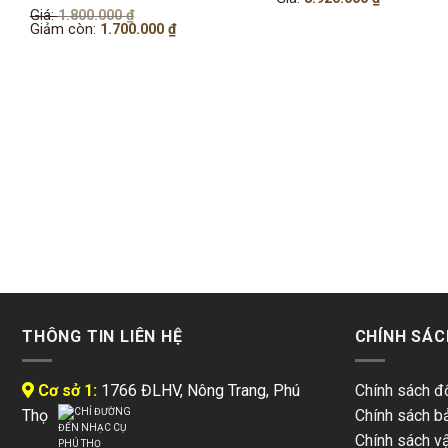
Giá
Giá:
1.800.000
₫
gốc
Giá
Giảm còn:
1.700.000
₫
là:
hiện
1.800.000 ₫.
tại
là:
1.700.000 ₫.
THÔNG TIN LIÊN HỆ
CHÍNH SÁC
Cơ sở 1:
1766 ĐLHV, Nông Trang, Phú
Chính sách đổ
Thọ
Chính sách b
Chính sách v