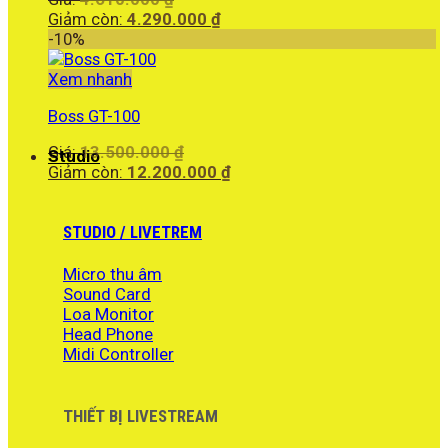
gốc
Giá
Giảm còn:
4.290.000
₫
là:
hiện
-10%
4.610.000 ₫.
tại
là:
Xem nhanh
4.290.000 ₫.
Boss GT-100
Giá
Giá:
13.500.000
₫
Studio
gốc
Giá
Giảm còn:
12.200.000
₫
là:
hiện
13.500.000 ₫.
tại
là:
STUDIO / LIVETREM
12.200.000 ₫.
Micro thu âm
Sound Card
Loa Monitor
Head Phone
Midi Controller
THIẾT BỊ LIVESTREAM