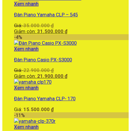
là:
Xem nhanh
185.000.000 ₫.
Đàn Piano Yamaha CLP – 545
Giá
Giá:
35.000.000
₫
gốc
Giá
Giảm còn:
31.500.000
₫
là:
hiện
-4%
35.000.000 ₫.
tại
là:
Xem nhanh
31.500.000 ₫.
Đàn Piano Casio PX-S3000
Giá
Giá:
22.900.000
₫
gốc
Giá
Giảm còn:
21.900.000
₫
là:
hiện
22.900.000 ₫.
tại
Xem nhanh
là:
Đàn Piano Yamaha CLP- 170
21.900.000 ₫.
Giá:
15.500.000
₫
-11%
Xem nhanh