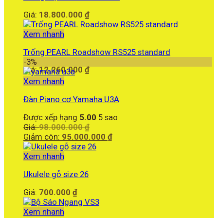
Giá:
18.800.000
₫
Xem nhanh
Trống PEARL Roadshow RS525 standard
-3%
Giá:
12.260.000
₫
Xem nhanh
Đàn Piano cơ Yamaha U3A
Được xếp hạng
5.00
5 sao
Giá
Giá:
98.000.000
₫
gốc
Giá
Giảm còn:
95.000.000
₫
là:
hiện
98.000.000 ₫.
tại
Xem nhanh
là:
Ukulele gỗ size 26
95.000.000 ₫.
Giá:
700.000
₫
Xem nhanh