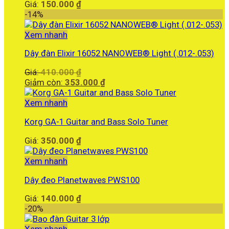
Giá:
150.000
₫
-14%
Xem nhanh
Dây đàn Elixir 16052 NANOWEB® Light (.012-.053)
Giá
Giá:
410.000
₫
gốc
Giá
Giảm còn:
353.000
₫
là:
hiện
410.000 ₫.
tại
Xem nhanh
là:
Korg GA-1 Guitar and Bass Solo Tuner
353.000 ₫.
Giá:
350.000
₫
Xem nhanh
Dây đeo Planetwaves PWS100
Giá:
140.000
₫
-20%