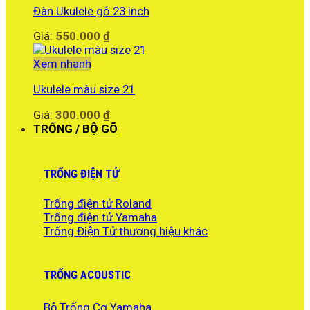
Đàn Ukulele gỗ 23 inch
Giá:
550.000
₫
Xem nhanh
Ukulele màu size 21
Giá:
300.000
₫
TRỐNG / BỘ GÕ
TRỐNG ĐIỆN TỬ
Trống điện tử Roland
Trống điện tử Yamaha
Trống Điện Tử thương hiệu khác
TRỐNG ACOUSTIC
Bộ Trống Cơ Yamaha