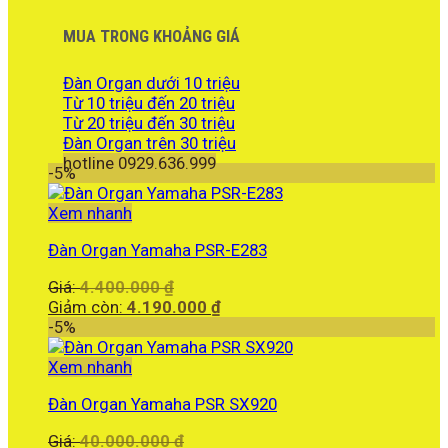
MUA TRONG KHOẢNG GIÁ
Đàn Organ dưới 10 triệu
Từ 10 triệu đến 20 triệu
Từ 20 triệu đến 30 triệu
Đàn Organ trên 30 triệu
hotline 0929.636.999
-5%
Xem nhanh
Đàn Organ Yamaha PSR-E283
Giá
Giá:
4.400.000
₫
gốc
Giá
Giảm còn:
4.190.000
₫
là:
hiện
-5%
4.400.000 ₫.
tại
là:
Xem nhanh
4.190.000 ₫.
Đàn Organ Yamaha PSR SX920
Giá
Giá:
40.000.000
₫