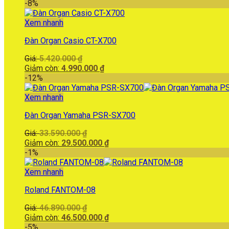
là:
hiện
-8%
35.900.000 ₫.
tại
là:
Xem nhanh
30.000.000 ₫.
Đàn Organ Casio CT-X700
Giá
Giá:
5.420.000
₫
gốc
Giá
Giảm còn:
4.990.000
₫
là:
hiện
-12%
5.420.000 ₫.
tại
là:
Xem nhanh
4.990.000 ₫.
Đàn Organ Yamaha PSR-SX700
Giá
Giá:
33.590.000
₫
gốc
Giá
Giảm còn:
29.500.000
₫
là:
hiện
-1%
33.590.000 ₫.
tại
là:
Xem nhanh
29.500.000 ₫.
Roland FANTOM-08
Giá
Giá:
46.890.000
₫
gốc
Giá
Giảm còn:
46.500.000
₫
là:
hiện
-5%