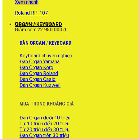
Xem nhanh
Roland RP-107
Giá
Giá:
23.650.000
₫
ORGAN / KEYBOARD
gốc
Giá
Giảm còn:
22.950.000
₫
là:
hiện
23.650.000 ₫.
tại
ĐÀN ORGAN
/
KEYBOARD
là:
22.950.000 ₫.
Keyboard chuyên nghiệp
Đàn Organ Yamaha
Đàn Organ Korg
Đàn Organ Roland
Đàn Organ Casio
Đàn Organ Kuzweil
MUA TRONG KHOẢNG GIÁ
Đàn Organ dưới 10 triệu
Từ 10 triệu đến 20 triệu
Từ 20 triệu đến 30 triệu
Đàn Organ trên 30 triệu