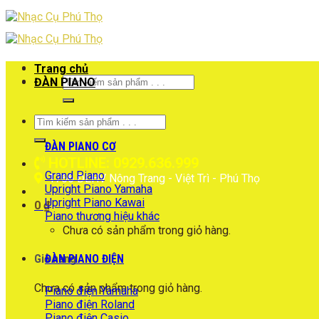
Skip
to
content
Trang chủ
Tìm
ĐÀN PIANO
kiếm:
Tìm
kiếm:
ĐÀN PIANO CƠ
HOTLINE: 0929.636.999
Grand Piano
1766 ĐLHV Nông Trang - Việt Trì - Phú Thọ
Upright Piano Yamaha
Upright Piano Kawai
0
₫
Piano thương hiệu khác
Chưa có sản phẩm trong giỏ hàng.
ĐÀN PIANO ĐIỆN
Giỏ hàng
Chưa có sản phẩm trong giỏ hàng.
Piano điện Yamaha
Piano điện Roland
Piano điện Casio