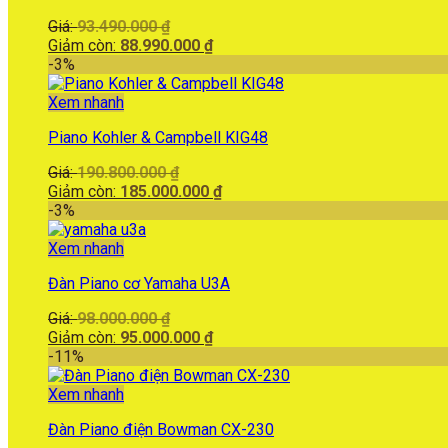
Giá
Giá:
93.490.000
₫
gốc
Giá
Giảm còn:
88.990.000
₫
là:
hiện
-3%
93.490.000 ₫.
tại
là:
Xem nhanh
88.990.000 ₫.
Piano Kohler & Campbell KIG48
Giá
Giá:
190.800.000
₫
gốc
Giá
Giảm còn:
185.000.000
₫
là:
hiện
-3%
190.800.000 ₫.
tại
là:
Xem nhanh
185.000.000 ₫.
Đàn Piano cơ Yamaha U3A
Giá
Giá:
98.000.000
₫
gốc
Giá
Giảm còn:
95.000.000
₫
là:
hiện
-11%
98.000.000 ₫.
tại
là:
Xem nhanh
95.000.000 ₫.
Đàn Piano điện Bowman CX-230