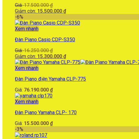
Giá
Giá:
17.500.000
₫
gốc
Giá
Giảm còn:
15.500.000
₫
là:
hiện
-6%
17.500.000 ₫.
tại
là:
Xem nhanh
15.500.000 ₫.
Đàn Piano Casio CDP-S350
Giá
Giá:
16.250.000
₫
gốc
Giá
Giảm còn:
15.300.000
₫
là:
hiện
16.250.000 ₫.
tại
Xem nhanh
là:
Đàn Piano điện Yamaha CLP-775
15.300.000 ₫.
Giá:
76.190.000
₫
Xem nhanh
Đàn Piano Yamaha CLP- 170
Giá:
15.500.000
₫
-3%