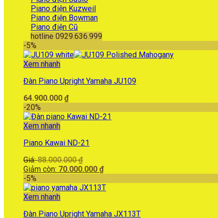
Piano điện Kuzweil
Piano điện Bowman
Piano điện Cũ
hotline 0929.636.999
-5%
Xem nhanh
Đàn Piano Upright Yamaha JU109
64.900.000
₫
-20%
Xem nhanh
Piano Kawai ND-21
Giá
Giá:
88.000.000
₫
gốc
Giá
Giảm còn:
70.000.000
₫
là:
hiện
-5%
88.000.000 ₫.
tại
là:
Xem nhanh
70.000.000 ₫.
Đàn Piano Upright Yamaha JX113T