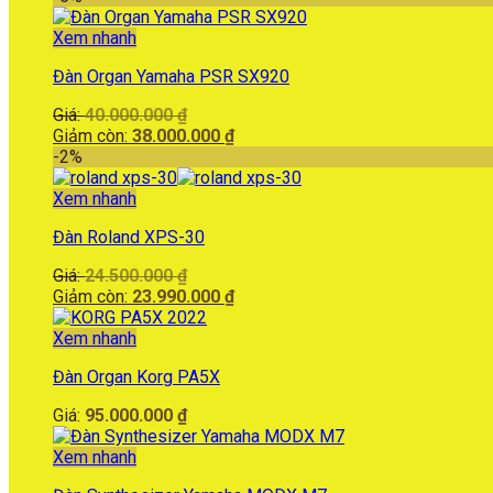
46.890.000 ₫.
tại
là:
Xem nhanh
46.500.000 ₫.
Đàn Organ Yamaha PSR SX920
Giá
Giá:
40.000.000
₫
gốc
Giá
Giảm còn:
38.000.000
₫
là:
hiện
-2%
40.000.000 ₫.
tại
là:
Xem nhanh
38.000.000 ₫.
Đàn Roland XPS-30
Giá
Giá:
24.500.000
₫
gốc
Giá
Giảm còn:
23.990.000
₫
là:
hiện
24.500.000 ₫.
tại
Xem nhanh
là:
Đàn Organ Korg PA5X
23.990.000 ₫.
Giá:
95.000.000
₫
Xem nhanh