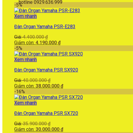
hotline 0929.636.999
-5%
Xem nhanh
Đàn Organ Yamaha PSR-E283
Giá
Giá:
4.400.000
₫
gốc
Giá
Giảm còn:
4.190.000
₫
là:
hiện
-5%
4.400.000 ₫.
tại
là:
Xem nhanh
4.190.000 ₫.
Đàn Organ Yamaha PSR SX920
Giá
Giá:
40.000.000
₫
gốc
Giá
Giảm còn:
38.000.000
₫
là:
hiện
-16%
40.000.000 ₫.
tại
là:
Xem nhanh
38.000.000 ₫.
Đàn Organ Yamaha PSR SX720
Giá
Giá:
35.900.000
₫
gốc
Giá
Giảm còn:
30.000.000
₫