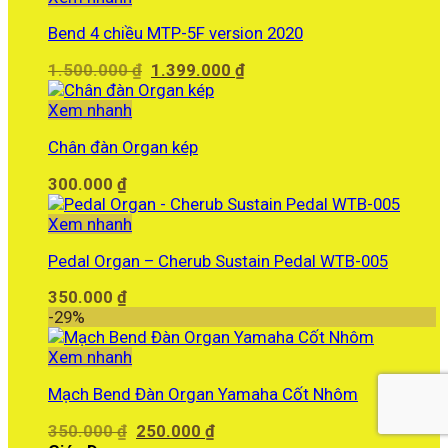
Bend 4 chiều MTP-5F version 2020
Giá
Giá
1.500.000
₫
1.399.000
₫
gốc
hiện
là:
tại
Xem nhanh
1.500.000 ₫.
là:
Chân đàn Organ kép
1.399.000 ₫.
300.000
₫
Xem nhanh
Pedal Organ – Cherub Sustain Pedal WTB-005
350.000
₫
-29%
Xem nhanh
Mạch Bend Đàn Organ Yamaha Cốt Nhôm
Giá
Giá
350.000
₫
250.000
₫