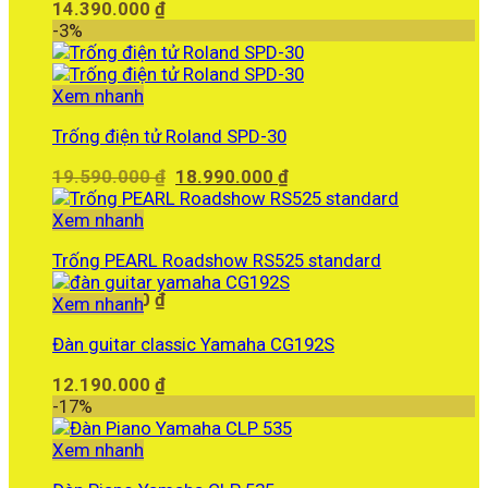
14.390.000
₫
-3%
Xem nhanh
Trống điện tử Roland SPD-30
Giá
Giá
19.590.000
₫
18.990.000
₫
gốc
hiện
là:
tại
Xem nhanh
19.590.000 ₫.
là:
Trống PEARL Roadshow RS525 standard
18.990.000 ₫.
12.260.000
₫
Xem nhanh
Đàn guitar classic Yamaha CG192S
12.190.000
₫
-17%
Xem nhanh