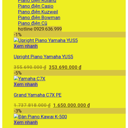
Piano điện Roland
Piano điện Casio
Piano điện Kuzweil
Piano điện Bowman
Piano điện Cũ
hotline 0929.636.999
-1%
Xem nhanh
Upright Piano Yamaha YUS5
Giá
Giá
355.690.000
₫
353.690.000
₫
gốc
hiện
-5%
là:
tại
355.690.000 ₫.
là:
Xem nhanh
353.690.000 ₫.
Grand Yamaha C7X PE
Giá
Giá
1.737.818.000
₫
1.650.000.000
₫
gốc
hiện
-3%
là:
tại
1.737.818.000 ₫.
là:
Xem nhanh
1.650.000.000 ₫.