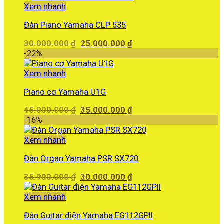
Xem nhanh
Đàn Piano Yamaha CLP 535
Giá
Giá
30.000.000
₫
25.000.000
₫
gốc
hiện
-22%
là:
tại
30.000.000 ₫.
là:
Xem nhanh
25.000.000 ₫.
Piano cơ Yamaha U1G
Giá
Giá
45.000.000
₫
35.000.000
₫
gốc
hiện
-16%
là:
tại
45.000.000 ₫.
là:
Xem nhanh
35.000.000 ₫.
Đàn Organ Yamaha PSR SX720
Giá
Giá
35.900.000
₫
30.000.000
₫
gốc
hiện
là:
tại
Xem nhanh
35.900.000 ₫.
là:
Đàn Guitar điện Yamaha EG112GPII
30.000.000 ₫.