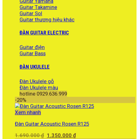
Guitar Yamaha
Guitar Takamine
Guitar Sol
Guitar thương hiệu khác
ĐÀN GUITAR ELECTRIC
Guitar điện
Guitar Bass
ĐÀN UKULELE
Đàn Ukulele gỗ
Đàn Ukulele màu
hotline 0929.636.999
-20%
Xem nhanh
Đàn Guitar Acoustic Rosen R125
Giá
Giá
1.690.000
₫
1.350.000
₫