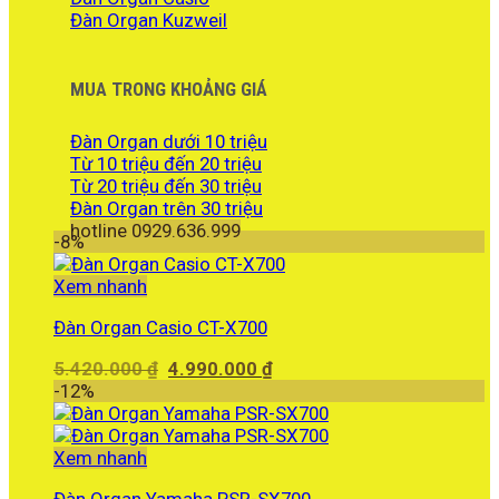
Đàn Organ Kuzweil
MUA TRONG KHOẢNG GIÁ
Đàn Organ dưới 10 triệu
Từ 10 triệu đến 20 triệu
Từ 20 triệu đến 30 triệu
Đàn Organ trên 30 triệu
hotline 0929.636.999
-8%
Xem nhanh
Đàn Organ Casio CT-X700
Giá
Giá
5.420.000
₫
4.990.000
₫
gốc
hiện
-12%
là:
tại
5.420.000 ₫.
là:
4.990.000 ₫.
Xem nhanh
Đàn Organ Yamaha PSR-SX700