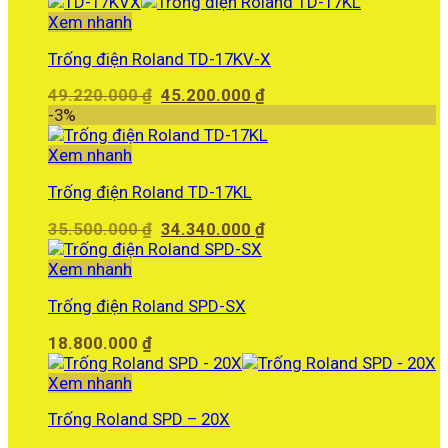
Xem nhanh
Trống điện Roland TD-17KV-X
Giá
Giá
49.220.000
₫
45.200.000
₫
gốc
hiện
-3%
là:
tại
49.220.000 ₫.
là:
Xem nhanh
45.200.000 ₫.
Trống điện Roland TD-17KL
Giá
Giá
35.500.000
₫
34.340.000
₫
gốc
hiện
là:
tại
Xem nhanh
35.500.000 ₫.
là:
Trống điện Roland SPD-SX
34.340.000 ₫.
18.800.000
₫
Xem nhanh
Trống Roland SPD – 20X