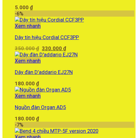
5.000
₫
-6%
Xem nhanh
Dây tín hiệu Cordial CCF3PP
Giá
Giá
350.000
₫
330.000
₫
gốc
hiện
là:
tại
Xem nhanh
350.000 ₫.
là:
Dây đàn D’addario EJ27N
330.000 ₫.
180.000
₫
Xem nhanh
Nguồn đàn Organ AD5
180.000
₫
-7%
Xem nhanh