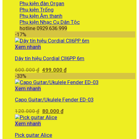
Phụ kiện đàn Organ
Phụ kiện Trống
Phụ kiện Âm thanh
Phụ kiện Nhạc Cụ Dân Tộc
hotline 0929.636.999
-17%
Xem nhanh
Dây tín hiệu Cordial CII6PP 6m
Giá
Giá
600.000
₫
499.000
₫
gốc
hiện
-33%
là:
tại
600.000 ₫.
là:
Xem nhanh
499.000 ₫.
Capo Guitar/Ukulele Fender ED-03
Giá
Giá
120.000
₫
80.000
₫
gốc
hiện
là:
tại
Xem nhanh
120.000 ₫.
là:
Pick guitar Alice
80.000 ₫.