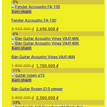
gốc
hiện
-9%
là:
tại
1.690.000 ₫.
là:
Xem nhanh
1.350.000 ₫.
Fender Accoustic FA-100
Giá
Giá
2.940.000
₫
2.690.000
₫
gốc
hiện
-6%
là:
tại
2.940.000 ₫.
là:
2.690.000 ₫.
Xem nhanh
Đàn Guitar Acoustic Vines VA4146N
Giá
Giá
1.800.000
₫
1.700.000
₫
gốc
hiện
-11%
là:
tại
1.800.000 ₫.
là:
Xem nhanh
1.700.000 ₫.
Đàn Guitar Rosen G15 veneer
Giá
Giá
2.800.000
₫
2.500.000
₫
gốc
hiện
-24%
là:
tại