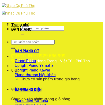
Skip
to
content
Trang chủ
Tìm
ĐÀN PIANO
kiếm:
Tìm
kiếm:
ĐÀN PIANO CƠ
HOTLINE: 0929.636.999
Grand Piano
1766 ĐLHV Nông Trang - Việt Trì - Phú Thọ
Upright Piano Yamaha
Upright Piano Kawai
0
₫
Piano thương hiệu khác
Chưa có sản phẩm trong giỏ hàng.
Giỏ hàng
ĐÀN PIANO ĐIỆN
Chưa có sản phẩm trong giỏ hàng.
Piano điện Yamaha