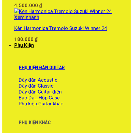
4.500.000
₫
Xem nhanh
Kèn Harmonica Tremolo Suzuki Winner 24
180.000
₫
Phụ Kiện
PHỤ KIỆN ĐÀN GUITAR
Dây đàn Acoustic
Dây đàn Classic
Dây đàn Guitar điện
Bao Da - Hộp Case
Phụ kiện Guitar khác
PHỤ KIỆN KHÁC