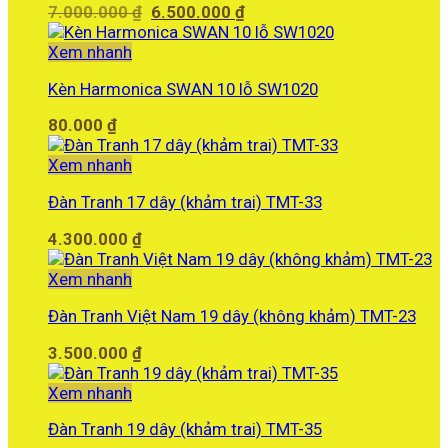
Giá
Giá
7.000.000
₫
6.500.000
₫
gốc
hiện
là:
tại
Xem nhanh
7.000.000 ₫.
là:
Kèn Harmonica SWAN 10 lỗ SW1020
6.500.000 ₫.
80.000
₫
Xem nhanh
Đàn Tranh 17 dây (khảm trai) TMT-33
4.300.000
₫
Xem nhanh
Đàn Tranh Việt Nam 19 dây (không khảm) TMT-23
3.500.000
₫
Xem nhanh
Đàn Tranh 19 dây (khảm trai) TMT-35