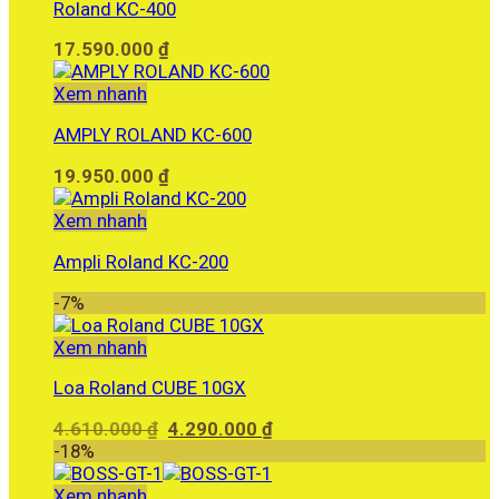
Roland KC-400
17.590.000
₫
Xem nhanh
AMPLY ROLAND KC-600
19.950.000
₫
Xem nhanh
Ampli Roland KC-200
-7%
Xem nhanh
Loa Roland CUBE 10GX
Giá
Giá
4.610.000
₫
4.290.000
₫
gốc
hiện
-18%
là:
tại
4.610.000 ₫.
là:
Xem nhanh