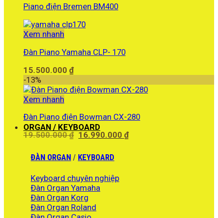
Piano điện Bremen BM400
Xem nhanh
Đàn Piano Yamaha CLP- 170
15.500.000
₫
-13%
Xem nhanh
Đàn Piano điện Bowman CX-280
ORGAN / KEYBOARD
Giá
Giá
19.500.000
₫
16.990.000
₫
gốc
hiện
là:
tại
ĐÀN ORGAN
/
KEYBOARD
19.500.000 ₫.
là:
16.990.000 ₫.
Keyboard chuyên nghiệp
Đàn Organ Yamaha
Đàn Organ Korg
Đàn Organ Roland
Đàn Organ Casio