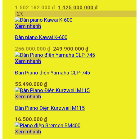
Giá
Giá
1.502.182.000
₫
1.425.000.000
₫
gốc
hiện
-2%
là:
tại
1.502.182.000 ₫.
là:
Xem nhanh
1.425.000.000 ₫.
Đàn piano Kawai K-600
Giá
Giá
256.000.000
₫
249.900.000
₫
gốc
hiện
là:
tại
Xem nhanh
256.000.000 ₫.
là:
Đàn Piano điện Yamaha CLP-745
249.900.000 ₫.
55.490.000
₫
Xem nhanh
Đàn Piano Điện Kurzweil M115
16.500.000
₫
Xem nhanh