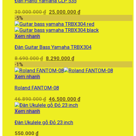
Đàn Piano Yamaha CLP 535
Giá
Giá
30.000.000
₫
25.000.000
₫
gốc
hiện
-5%
là:
tại
30.000.000 ₫.
là:
25.000.000 ₫.
Xem nhanh
Đàn Guitar Bass Yamaha TRBX304
Giá
Giá
8.690.000
₫
8.290.000
₫
gốc
hiện
-1%
là:
tại
8.690.000 ₫.
là:
Xem nhanh
8.290.000 ₫.
Roland FANTOM-08
Giá
Giá
46.890.000
₫
46.500.000
₫
gốc
hiện
là:
tại
Xem nhanh
46.890.000 ₫.
là:
Đàn Ukulele gỗ Đỏ 23 inch
46.500.000 ₫.
550.000
₫