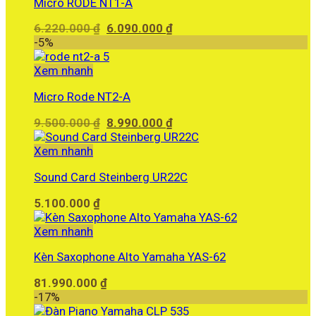
Micro RODE NT1-A
Giá
Giá
6.220.000
₫
6.090.000
₫
gốc
hiện
-5%
là:
tại
6.220.000 ₫.
là:
Xem nhanh
6.090.000 ₫.
Micro Rode NT2-A
Giá
Giá
9.500.000
₫
8.990.000
₫
gốc
hiện
là:
tại
Xem nhanh
9.500.000 ₫.
là:
Sound Card Steinberg UR22C
8.990.000 ₫.
5.100.000
₫
Xem nhanh
Kèn Saxophone Alto Yamaha YAS-62
81.990.000
₫
-17%