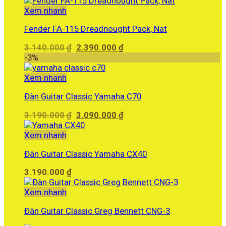
2.800.000 ₫.
là:
Xem nhanh
2.500.000 ₫.
Fender FA-115 Dreadnought Pack, Nat
Giá
Giá
3.140.000
₫
2.390.000
₫
gốc
hiện
-3%
là:
tại
3.140.000 ₫.
là:
Xem nhanh
2.390.000 ₫.
Đàn Guitar Classic Yamaha C70
Giá
Giá
3.190.000
₫
3.090.000
₫
gốc
hiện
là:
tại
Xem nhanh
3.190.000 ₫.
là:
Đàn Guitar Classic Yamaha CX40
3.090.000 ₫.
3.190.000
₫
Xem nhanh
Đàn Guitar Classic Greg Bennett CNG-3