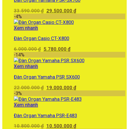
Giá
Giá
33.590.000
₫
29.500.000
₫
gốc
hiện
-4%
là:
tại
33.590.000 ₫.
là:
Xem nhanh
29.500.000 ₫.
Đàn Organ Casio CT-X800
Giá
Giá
6.000.000
₫
5.780.000
₫
gốc
hiện
-14%
là:
tại
6.000.000 ₫.
là:
Xem nhanh
5.780.000 ₫.
Đàn Organ Yamaha PSR SX600
Giá
Giá
22.000.000
₫
19.000.000
₫
gốc
hiện
-3%
là:
tại
22.000.000 ₫.
là:
Xem nhanh
19.000.000 ₫.
Đàn Organ Yamaha PSR-E483
Giá
Giá
10.800.000
₫
10.500.000
₫