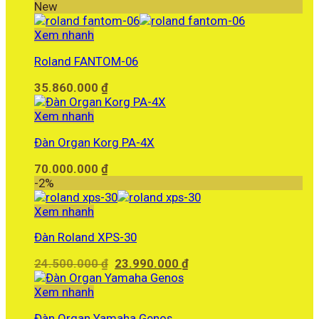
gốc
hiện
New
là:
tại
10.800.000 ₫.
là:
Xem nhanh
10.500.000 ₫.
Roland FANTOM-06
35.860.000
₫
Xem nhanh
Đàn Organ Korg PA-4X
70.000.000
₫
-2%
Xem nhanh
Đàn Roland XPS-30
Giá
Giá
24.500.000
₫
23.990.000
₫
gốc
hiện
là:
tại
Xem nhanh
24.500.000 ₫.
là:
Đàn Organ Yamaha Genos