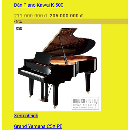
Đàn Piano Kawai K-500
Giá
Giá
211.000.000
₫
205.000.000
₫
gốc
hiện
-5%
là:
tại
211.000.000 ₫.
là:
205.000.000 ₫.
Xem nhanh
Grand Yamaha C5X PE