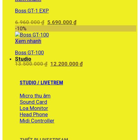
4.290.000 ₫.
Boss GT-1 EXP
Giá
Giá
6.960.000
₫
5.690.000
₫
gốc
hiện
-10%
là:
tại
6.960.000 ₫.
là:
Xem nhanh
5.690.000 ₫.
Boss GT-100
Studio
Giá
Giá
13.500.000
₫
12.200.000
₫
gốc
hiện
là:
tại
13.500.000 ₫.
là:
STUDIO / LIVETREM
12.200.000 ₫.
Micro thu âm
Sound Card
Loa Monitor
Head Phone
Midi Controller