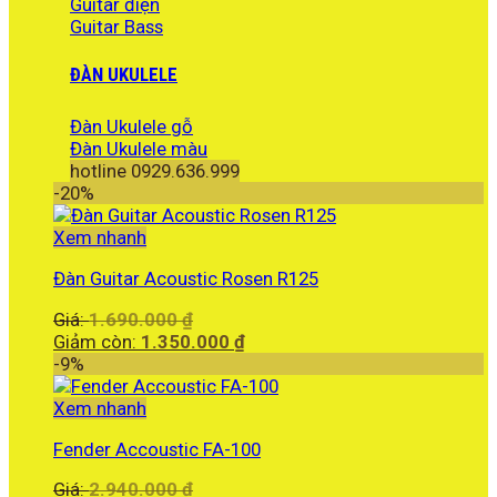
Guitar điện
Guitar Bass
ĐÀN UKULELE
Đàn Ukulele gỗ
Đàn Ukulele màu
hotline 0929.636.999
-20%
Xem nhanh
Đàn Guitar Acoustic Rosen R125
Giá
Giá:
1.690.000
₫
gốc
Giá
Giảm còn:
1.350.000
₫
là:
hiện
-9%
1.690.000 ₫.
tại
là:
Xem nhanh
1.350.000 ₫.
Fender Accoustic FA-100
Giá
Giá:
2.940.000
₫