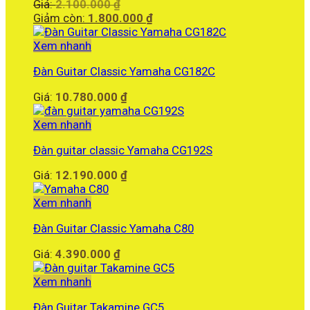
Giá
Giá:
2.100.000
₫
gốc
Giá
Giảm còn:
1.800.000
₫
là:
hiện
2.100.000 ₫.
tại
Xem nhanh
là:
Đàn Guitar Classic Yamaha CG182C
1.800.000 ₫.
Giá:
10.780.000
₫
Xem nhanh
Đàn guitar classic Yamaha CG192S
Giá:
12.190.000
₫
Xem nhanh
Đàn Guitar Classic Yamaha C80
Giá:
4.390.000
₫
Xem nhanh
Đàn Guitar Takamine GC5