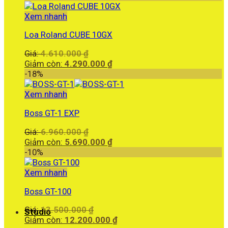
Xem nhanh
Loa Roland CUBE 10GX
Giá
Giá:
4.610.000
₫
gốc
Giá
Giảm còn:
4.290.000
₫
là:
hiện
-18%
4.610.000 ₫.
tại
là:
Xem nhanh
4.290.000 ₫.
Boss GT-1 EXP
Giá
Giá:
6.960.000
₫
gốc
Giá
Giảm còn:
5.690.000
₫
là:
hiện
-10%
6.960.000 ₫.
tại
là:
Xem nhanh
5.690.000 ₫.
Boss GT-100
Giá
Giá:
13.500.000
₫
Studio
gốc
Giá
Giảm còn:
12.200.000
₫