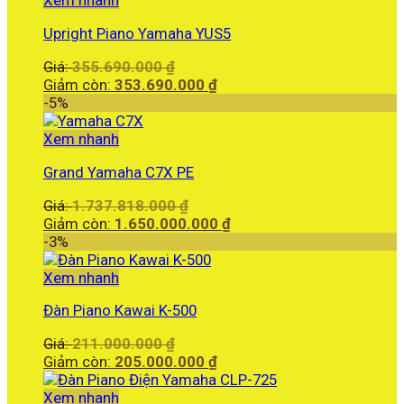
Xem nhanh
Upright Piano Yamaha YUS5
Giá
Giá:
355.690.000
₫
gốc
Giá
Giảm còn:
353.690.000
₫
là:
hiện
-5%
355.690.000 ₫.
tại
là:
Xem nhanh
353.690.000 ₫.
Grand Yamaha C7X PE
Giá
Giá:
1.737.818.000
₫
gốc
Giá
Giảm còn:
1.650.000.000
₫
là:
hiện
-3%
1.737.818.000 ₫.
tại
là:
Xem nhanh
1.650.000.000 ₫.
Đàn Piano Kawai K-500
Giá
Giá:
211.000.000
₫
gốc
Giá
Giảm còn:
205.000.000
₫
là:
hiện
211.000.000 ₫.
tại
Xem nhanh