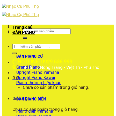
Skip
to
content
Trang chủ
Tìm
ĐÀN PIANO
kiếm:
Tìm
kiếm:
ĐÀN PIANO CƠ
HOTLINE: 0929.636.999
Grand Piano
1766 ĐLHV Nông Trang - Việt Trì - Phú Thọ
Upright Piano Yamaha
Upright Piano Kawai
0
₫
Piano thương hiệu khác
Chưa có sản phẩm trong giỏ hàng.
Giỏ hàng
ĐÀN PIANO ĐIỆN
Chưa có sản phẩm trong giỏ hàng.
Piano điện Yamaha