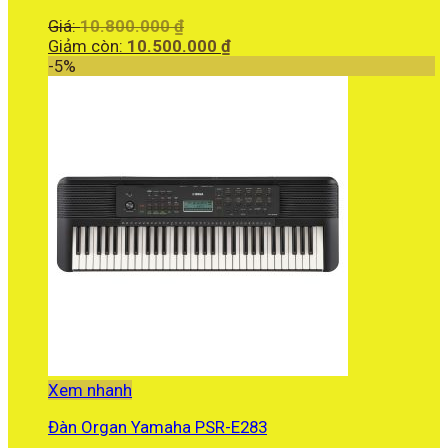
Giá
Giá:
10.800.000
₫
gốc
Giá
Giảm còn:
10.500.000
₫
là:
hiện
-5%
10.800.000 ₫.
tại
là:
10.500.000 ₫.
Xem nhanh
Đàn Organ Yamaha PSR-E283