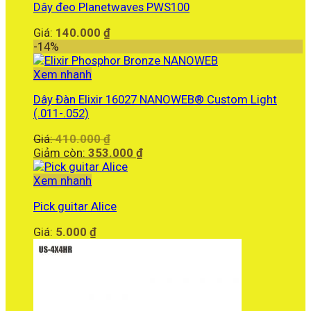
Dây đeo Planetwaves PWS100
4.290.000 ₫.
Giá:
140.000
₫
-14%
Xem nhanh
Dây Đàn Elixir 16027 NANOWEB® Custom Light
(.011-.052)
Giá
Giá:
410.000
₫
gốc
Giá
Giảm còn:
353.000
₫
là:
hiện
410.000 ₫.
tại
Xem nhanh
là:
Pick guitar Alice
353.000 ₫.
Giá:
5.000
₫