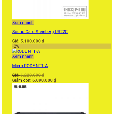
Xem nhanh
Sound Card Steinberg UR22C
Giá:
5.100.000
₫
-2%
Xem nhanh
Micro RODE NT1-A
Giá
Giá:
6.220.000
₫
gốc
Giá
Giảm còn:
6.090.000
₫
là:
hiện
6.220.000 ₫.
tại
là:
6.090.000 ₫.