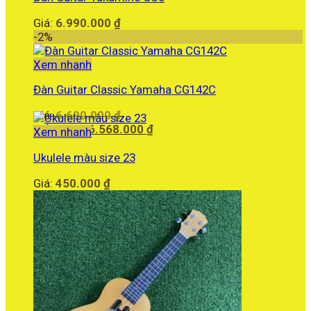
Giá:
6.990.000
₫
-2%
Xem nhanh
Đàn Guitar Classic Yamaha CG142C
Giá
Giá:
6.690.000
₫
gốc
Giá
Giảm còn:
6.568.000
₫
Xem nhanh
là:
hiện
6.690.000 ₫.
tại
Ukulele màu size 23
là:
Giá:
450.000
₫
6.568.000 ₫.