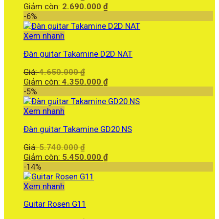
gốc
Giá
Giảm còn:
2.690.000
₫
là:
hiện
-6%
2.940.000 ₫.
tại
là:
Xem nhanh
2.690.000 ₫.
Đàn guitar Takamine D2D NAT
Giá
Giá:
4.650.000
₫
gốc
Giá
Giảm còn:
4.350.000
₫
là:
hiện
-5%
4.650.000 ₫.
tại
là:
Xem nhanh
4.350.000 ₫.
Đàn guitar Takamine GD20 NS
Giá
Giá:
5.740.000
₫
gốc
Giá
Giảm còn:
5.450.000
₫
là:
hiện
-14%
5.740.000 ₫.
tại
là:
Xem nhanh
5.450.000 ₫.
Guitar Rosen G11