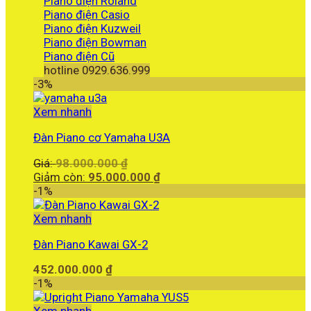
Piano điện Roland
Piano điện Casio
Piano điện Kuzweil
Piano điện Bowman
Piano điện Cũ
hotline 0929.636.999
-3%
Xem nhanh
Đàn Piano cơ Yamaha U3A
Giá
Giá:
98.000.000
₫
gốc
Giá
Giảm còn:
95.000.000
₫
là:
hiện
-1%
98.000.000 ₫.
tại
là:
Xem nhanh
95.000.000 ₫.
Đàn Piano Kawai GX-2
452.000.000
₫
-1%