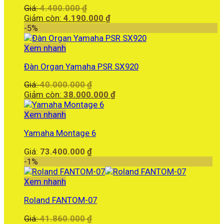
Giá
Giá:
4.400.000
₫
gốc
Giá
Giảm còn:
4.190.000
₫
là:
hiện
-5%
4.400.000 ₫.
tại
là:
Xem nhanh
4.190.000 ₫.
Đàn Organ Yamaha PSR SX920
Giá
Giá:
40.000.000
₫
gốc
Giá
Giảm còn:
38.000.000
₫
là:
hiện
40.000.000 ₫.
tại
Xem nhanh
là:
Yamaha Montage 6
38.000.000 ₫.
Giá:
73.400.000
₫
-1%
Xem nhanh
Roland FANTOM-07
Giá
Giá:
41.860.000
₫