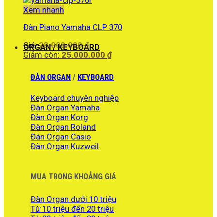
Xem nhanh
Đàn Piano Yamaha CLP 370
Giá
Giá:
28.000.000
₫
ORGAN / KEYBOARD
gốc
Giá
Giảm còn:
25.000.000
₫
là:
hiện
28.000.000 ₫.
tại
ĐÀN ORGAN
/
KEYBOARD
là:
25.000.000 ₫.
Keyboard chuyên nghiệp
Đàn Organ Yamaha
Đàn Organ Korg
Đàn Organ Roland
Đàn Organ Casio
Đàn Organ Kuzweil
MUA TRONG KHOẢNG GIÁ
Đàn Organ dưới 10 triệu
Từ 10 triệu đến 20 triệu