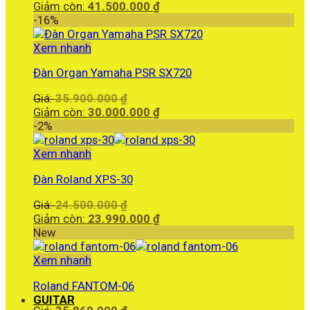
gốc
Giá
Giảm còn:
41.500.000
₫
là:
hiện
-16%
41.860.000 ₫.
tại
là:
Xem nhanh
41.500.000 ₫.
Đàn Organ Yamaha PSR SX720
Giá
Giá:
35.900.000
₫
gốc
Giá
Giảm còn:
30.000.000
₫
là:
hiện
-2%
35.900.000 ₫.
tại
là:
Xem nhanh
30.000.000 ₫.
Đàn Roland XPS-30
Giá
Giá:
24.500.000
₫
gốc
Giá
Giảm còn:
23.990.000
₫
là:
hiện
New
24.500.000 ₫.
tại
là:
Xem nhanh
23.990.000 ₫.
Roland FANTOM-06
GUITAR