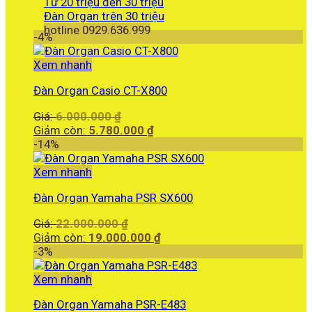
Từ 20 triệu đến 30 triệu
Đàn Organ trên 30 triệu
hotline 0929.636.999
-4%
Xem nhanh
Đàn Organ Casio CT-X800
Giá
Giá:
6.000.000
₫
gốc
Giá
Giảm còn:
5.780.000
₫
là:
hiện
-14%
6.000.000 ₫.
tại
là:
Xem nhanh
5.780.000 ₫.
Đàn Organ Yamaha PSR SX600
Giá
Giá:
22.000.000
₫
gốc
Giá
Giảm còn:
19.000.000
₫
là:
hiện
-3%
22.000.000 ₫.
tại
là:
Xem nhanh
19.000.000 ₫.
Đàn Organ Yamaha PSR-E483