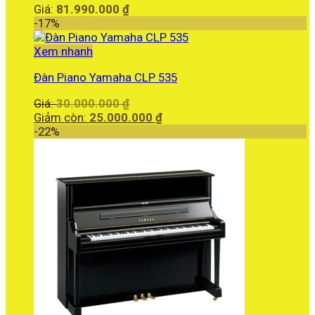
Giá:
81.990.000
₫
-17%
Xem nhanh
Đàn Piano Yamaha CLP 535
Giá
Giá:
30.000.000
₫
gốc
Giá
Giảm còn:
25.000.000
₫
là:
hiện
-22%
30.000.000 ₫.
tại
là:
25.000.000 ₫.