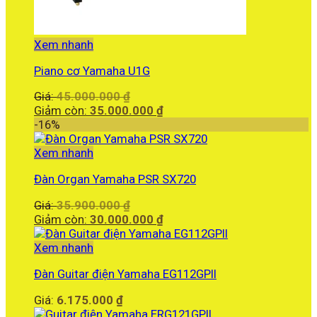
Xem nhanh
Piano cơ Yamaha U1G
Giá
Giá:
45.000.000
₫
gốc
Giá
Giảm còn:
35.000.000
₫
là:
hiện
-16%
45.000.000 ₫.
tại
là:
Xem nhanh
35.000.000 ₫.
Đàn Organ Yamaha PSR SX720
Giá
Giá:
35.900.000
₫
gốc
Giá
Giảm còn:
30.000.000
₫
là:
hiện
35.900.000 ₫.
tại
Xem nhanh
là:
Đàn Guitar điện Yamaha EG112GPII
30.000.000 ₫.
Giá:
6.175.000
₫