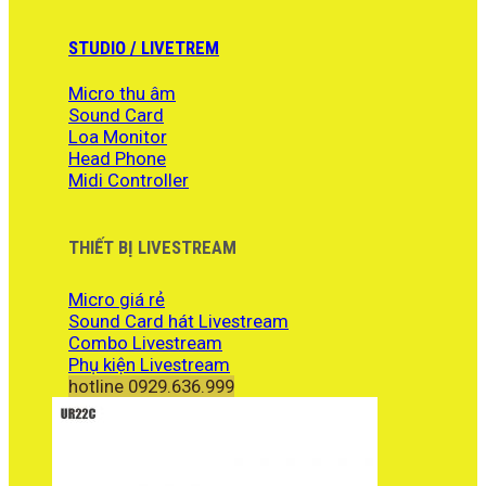
là:
hiện
13.500.000 ₫.
tại
là:
STUDIO / LIVETREM
12.200.000 ₫.
Micro thu âm
Sound Card
Loa Monitor
Head Phone
Midi Controller
THIẾT BỊ LIVESTREAM
Micro giá rẻ
Sound Card hát Livestream
Combo Livestream
Phụ kiện Livestream
hotline 0929.636.999