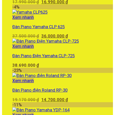
Giá
Giá
17.990.000
₫
16.990.000
₫
gốc
hiện
-4%
là:
tại
17.990.000 ₫.
là:
Xem nhanh
16.990.000 ₫.
Đàn Piano Yamaha CLP 625
Giá
Giá
37.500.000
₫
36.000.000
₫
gốc
hiện
là:
tại
Xem nhanh
37.500.000 ₫.
là:
Đàn Piano Điện Yamaha CLP-725
36.000.000 ₫.
38.690.000
₫
-23%
Xem nhanh
Đàn Piano điện Roland RP-30
Giá
Giá
19.170.000
₫
14.700.000
₫
gốc
hiện
-11%
là:
tại
19.170.000 ₫.
là:
Xem nhanh