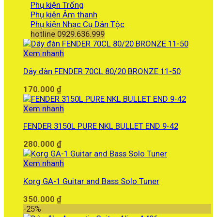
Phụ kiện Trống
Phụ kiện Âm thanh
Phụ kiện Nhạc Cụ Dân Tộc
hotline 0929.636.999
Xem nhanh
Dây đàn FENDER 70CL 80/20 BRONZE 11-50
170.000
₫
Xem nhanh
FENDER 3150L PURE NKL BULLET END 9-42
280.000
₫
Xem nhanh
Korg GA-1 Guitar and Bass Solo Tuner
350.000
₫
-25%