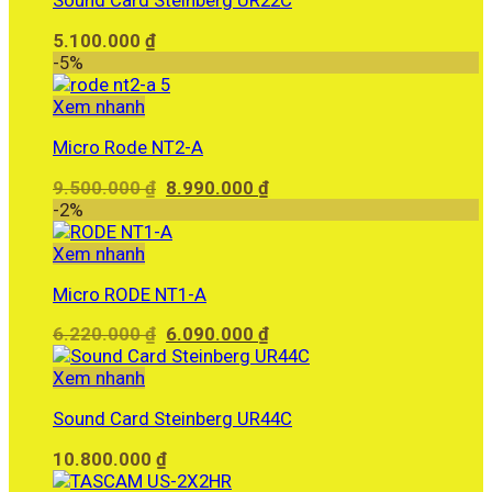
Sound Card Steinberg UR22C
5.100.000
₫
-5%
Xem nhanh
Micro Rode NT2-A
Giá
Giá
9.500.000
₫
8.990.000
₫
gốc
hiện
-2%
là:
tại
9.500.000 ₫.
là:
Xem nhanh
8.990.000 ₫.
Micro RODE NT1-A
Giá
Giá
6.220.000
₫
6.090.000
₫
gốc
hiện
là:
tại
Xem nhanh
6.220.000 ₫.
là:
Sound Card Steinberg UR44C
6.090.000 ₫.
10.800.000
₫