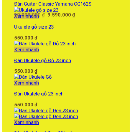
Đàn Guitar Classic Yamaha CG162S
Giá
Giá
10.000.000
₫
9.590.000
₫
Xem nhanh
gốc
hiện
là:
tại
Ukulele gỗ size 23
10.000.000 ₫.
là:
550.000
₫
9.590.000 ₫.
Xem nhanh
Đàn Ukulele gỗ Đỏ 23 inch
550.000
₫
Xem nhanh
Đàn Ukulele gỗ 23 inch
550.000
₫
Xem nhanh