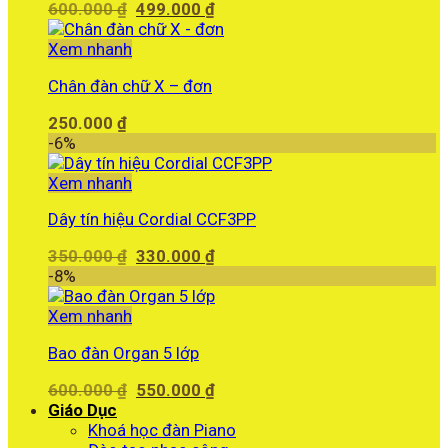
Giá
Giá
600.000
₫
499.000
₫
gốc
hiện
là:
tại
Xem nhanh
600.000 ₫.
là:
Chân đàn chữ X – đơn
499.000 ₫.
250.000
₫
-6%
Xem nhanh
Dây tín hiệu Cordial CCF3PP
Giá
Giá
350.000
₫
330.000
₫
gốc
hiện
-8%
là:
tại
350.000 ₫.
là:
Xem nhanh
330.000 ₫.
Bao đàn Organ 5 lớp
Giá
Giá
600.000
₫
550.000
₫
gốc
hiện
Giáo Dục
là:
tại
Khoá học đàn Piano