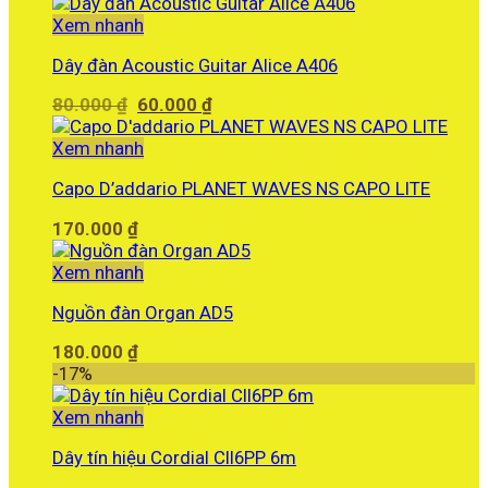
Xem nhanh
Dây đàn Acoustic Guitar Alice A406
Giá
Giá
80.000
₫
60.000
₫
gốc
hiện
là:
tại
Xem nhanh
80.000 ₫.
là:
Capo D’addario PLANET WAVES NS CAPO LITE
60.000 ₫.
170.000
₫
Xem nhanh
Nguồn đàn Organ AD5
180.000
₫
-17%
Xem nhanh
Dây tín hiệu Cordial CII6PP 6m