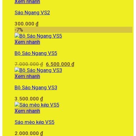
Xem nhanh
Sáo Ngang VS2
300.000
₫
-7%
Xem nhanh
Bộ Sáo Ngang VS5
Giá
Giá
7.000.000
₫
6.500.000
₫
gốc
hiện
là:
tại
Xem nhanh
7.000.000 ₫.
là:
Bộ Sáo Ngang VS3
6.500.000 ₫.
3.500.000
₫
Xem nhanh
Sáo mèo kép VS5
2.000.000
₫