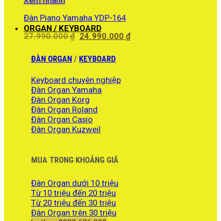
14.700.000 ₫.
Đàn Piano Yamaha YDP-164
ORGAN / KEYBOARD
Giá
Giá
27.990.000
₫
24.990.000
₫
gốc
hiện
là:
tại
ĐÀN ORGAN
/
KEYBOARD
27.990.000 ₫.
là:
24.990.000 ₫.
Keyboard chuyên nghiệp
Đàn Organ Yamaha
Đàn Organ Korg
Đàn Organ Roland
Đàn Organ Casio
Đàn Organ Kuzweil
MUA TRONG KHOẢNG GIÁ
Đàn Organ dưới 10 triệu
Từ 10 triệu đến 20 triệu
Từ 20 triệu đến 30 triệu
Đàn Organ trên 30 triệu