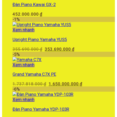
Đàn Piano Kawai GX-2
452.000.000
₫
-1%
Xem nhanh
Upright Piano Yamaha YUS5
Giá
Giá
355.690.000
₫
353.690.000
₫
gốc
hiện
-5%
là:
tại
355.690.000 ₫.
là:
Xem nhanh
353.690.000 ₫.
Grand Yamaha C7X PE
Giá
Giá
1.737.818.000
₫
1.650.000.000
₫
gốc
hiện
-6%
là:
tại
1.737.818.000 ₫.
là:
Xem nhanh
1.650.000.000 ₫.
Đàn Piano Yamaha YDP-103R