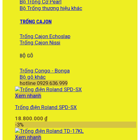
Bộ Trống Cơ Pearl
Bộ Trống thương hiệu khác
TRỐNG CAJON
Trống Cajon Echoslap
Trống Cajon Nissi
BỘ GÕ
Trống Congo - Bonga
Bộ gõ khác
hotline 0929.636.999
Xem nhanh
Trống điện Roland SPD-SX
18.800.000
₫
-3%
Xem nhanh