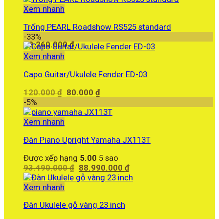
Xem nhanh
Trống PEARL Roadshow RS525 standard
-33%
12.260.000
₫
Xem nhanh
Capo Guitar/Ukulele Fender ED-03
Giá
Giá
120.000
₫
80.000
₫
gốc
hiện
-5%
là:
tại
120.000 ₫.
là:
Xem nhanh
80.000 ₫.
Đàn Piano Upright Yamaha JX113T
Được xếp hạng
5.00
5 sao
Giá
Giá
93.490.000
₫
88.990.000
₫
gốc
hiện
là:
tại
Xem nhanh
93.490.000 ₫.
là:
Đàn Ukulele gỗ vàng 23 inch
88.990.000 ₫.