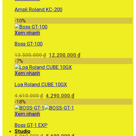
Ampli Roland KC-200
-10%
Xem nhanh
Boss GT-100
Giá
Giá
13.500.000
₫
12.200.000
₫
gốc
hiện
-7%
là:
tại
13.500.000 ₫.
là:
Xem nhanh
12.200.000 ₫.
Loa Roland CUBE 10GX
Giá
Giá
4.610.000
₫
4.290.000
₫
gốc
hiện
-18%
là:
tại
4.610.000 ₫.
là:
Xem nhanh
4.290.000 ₫.
Boss GT-1 EXP
Studio
Giá
Giá