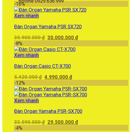
hotline 0929.636.999
-16%
Xem nhanh
Đàn Organ Yamaha PSR SX720
Giá
Giá
35.900.000
₫
30.000.000
₫
gốc
hiện
-8%
là:
tại
35.900.000 ₫.
là:
Xem nhanh
30.000.000 ₫.
Đàn Organ Casio CT-X700
Giá
Giá
5.420.000
₫
4.990.000
₫
gốc
hiện
-12%
là:
tại
5.420.000 ₫.
là:
4.990.000 ₫.
Xem nhanh
Đàn Organ Yamaha PSR-SX700
Giá
Giá
33.590.000
₫
29.500.000
₫
gốc
hiện
-4%