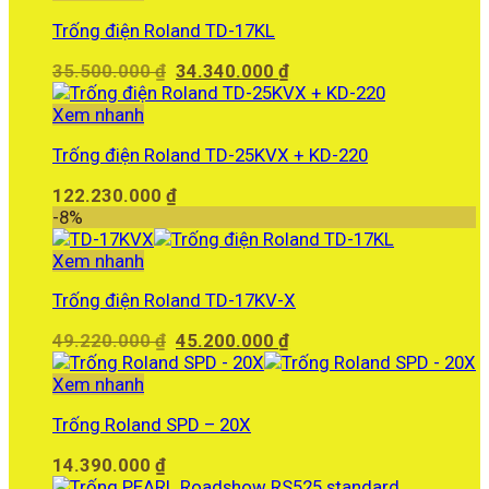
Trống điện Roland TD-17KL
Giá
Giá
35.500.000
₫
34.340.000
₫
gốc
hiện
là:
tại
Xem nhanh
35.500.000 ₫.
là:
Trống điện Roland TD-25KVX + KD-220
34.340.000 ₫.
122.230.000
₫
-8%
Xem nhanh
Trống điện Roland TD-17KV-X
Giá
Giá
49.220.000
₫
45.200.000
₫
gốc
hiện
là:
tại
Xem nhanh
49.220.000 ₫.
là:
Trống Roland SPD – 20X
45.200.000 ₫.
14.390.000
₫