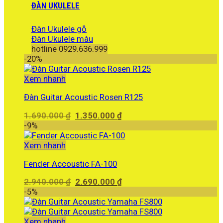
ĐÀN UKULELE
Đàn Ukulele gỗ
Đàn Ukulele màu
hotline 0929.636.999
-20%
Xem nhanh
Đàn Guitar Acoustic Rosen R125
Giá
Giá
1.690.000
₫
1.350.000
₫
gốc
hiện
-9%
là:
tại
1.690.000 ₫.
là:
Xem nhanh
1.350.000 ₫.
Fender Accoustic FA-100
Giá
Giá
2.940.000
₫
2.690.000
₫
gốc
hiện
-5%
là:
tại
2.940.000 ₫.
là:
2.690.000 ₫.
Xem nhanh