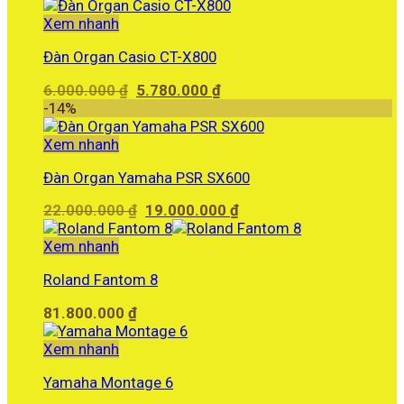
là:
tại
33.590.000 ₫.
là:
Xem nhanh
29.500.000 ₫.
Đàn Organ Casio CT-X800
Giá
Giá
6.000.000
₫
5.780.000
₫
gốc
hiện
-14%
là:
tại
6.000.000 ₫.
là:
Xem nhanh
5.780.000 ₫.
Đàn Organ Yamaha PSR SX600
Giá
Giá
22.000.000
₫
19.000.000
₫
gốc
hiện
là:
tại
Xem nhanh
22.000.000 ₫.
là:
Roland Fantom 8
19.000.000 ₫.
81.800.000
₫
Xem nhanh
Yamaha Montage 6