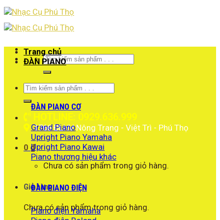
Skip
to
content
Trang chủ
Tìm
ĐÀN PIANO
kiếm:
Tìm
kiếm:
ĐÀN PIANO CƠ
HOTLINE: 0929.636.999
Grand Piano
1766 ĐLHV Nông Trang - Việt Trì - Phú Thọ
Upright Piano Yamaha
Upright Piano Kawai
0
₫
Piano thương hiệu khác
Chưa có sản phẩm trong giỏ hàng.
Giỏ hàng
ĐÀN PIANO ĐIỆN
Chưa có sản phẩm trong giỏ hàng.
Piano điện Yamaha