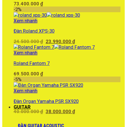
73.400.000
₫
-2%
Xem nhanh
Đàn Roland XPS-30
Giá
Giá
24.500.000
₫
23.990.000
₫
gốc
hiện
là:
tại
Xem nhanh
24.500.000 ₫.
là:
Roland Fantom 7
23.990.000 ₫.
69.500.000
₫
-5%
Xem nhanh
Đàn Organ Yamaha PSR SX920
GUITAR
Giá
Giá
40.000.000
₫
38.000.000
₫
gốc
hiện
là:
tại
ĐÀN GUITAR ACOUSTIC