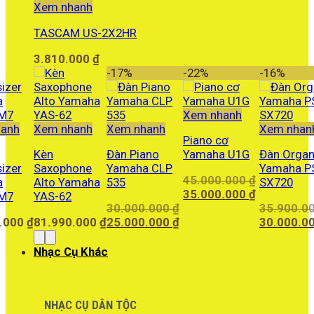
Xem nhanh
TASCAM US-2X2HR
3.810.000
₫
-17%
-22%
-16%
Xem nhanh
anh
Xem nhanh
Xem nhanh
Xem nhan
Piano cơ
Kèn
Đàn Piano
Yamaha U1G
Đàn Orga
izer
Saxophone
Yamaha CLP
Yamaha P
45.000.000
₫
a
Alto Yamaha
535
SX720
Giá
Giá
35.000.000
₫
M7
YAS-62
gốc
hiện
30.000.000
₫
35.900.0
Giá
Giá
là:
tại
Giá
0.000
₫
81.990.000
₫
25.000.000
₫
30.000.0
gốc
hiện
45.000.000 ₫.
là:
gốc
là:
tại
35.000.000 
là:
Nhạc Cụ Khác
30.000.000 ₫.
là:
35.900.000
25.000.000 ₫.
NHẠC CỤ DÂN TỘC