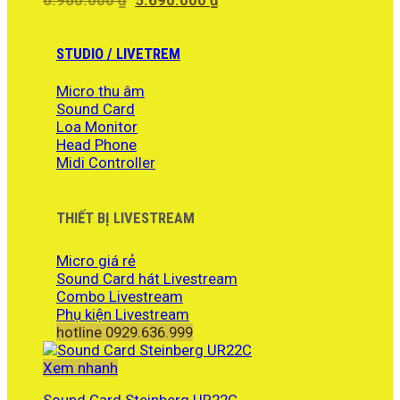
6.960.000
₫
5.690.000
₫
gốc
hiện
là:
tại
6.960.000 ₫.
là:
STUDIO / LIVETREM
5.690.000 ₫.
Micro thu âm
Sound Card
Loa Monitor
Head Phone
Midi Controller
THIẾT BỊ LIVESTREAM
Micro giá rẻ
Sound Card hát Livestream
Combo Livestream
Phụ kiện Livestream
hotline 0929.636.999
Xem nhanh