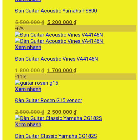
Đàn Guitar Acoustic Yamaha FS800
Giá
Giá
5.500.000
₫
5.200.000
₫
gốc
hiện
-6%
là:
tại
5.500.000 ₫.
là:
5.200.000 ₫.
Xem nhanh
Đàn Guitar Acoustic Vines VA4146N
Giá
Giá
1.800.000
₫
1.700.000
₫
gốc
hiện
-11%
là:
tại
1.800.000 ₫.
là:
Xem nhanh
1.700.000 ₫.
Đàn Guitar Rosen G15 veneer
Giá
Giá
2.800.000
₫
2.500.000
₫
gốc
hiện
là:
tại
Xem nhanh
2.800.000 ₫.
là:
Đàn Guitar Classic Yamaha CG182S
2.500.000 ₫.