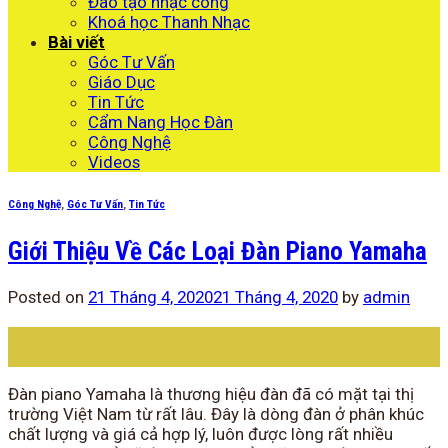
600.000 ₫.
là:
Đào tạo nhạc công
550.000 ₫.
Khoá học Thanh Nhạc
Bài viết
Góc Tư Vấn
Giáo Dục
Tin Tức
Cẩm Nang Học Đàn
Công Nghệ
Videos
Công Nghệ
,
Góc Tư Vấn
,
Tin Tức
Giới Thiệu Về Các Loại Đàn Piano Yamaha
Posted on
21 Tháng 4, 2020
21 Tháng 4, 2020
by
admin
21
Th4
Đàn piano Yamaha là thương hiệu đàn đã có mặt tại thị
trường Việt Nam từ rất lâu. Đây là dòng đàn ở phân khúc
chất lượng và giá cả hợp lý, luôn được lòng rất nhiều