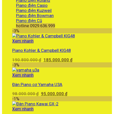
Piano điện Roland
Piano điện Casio
Piano điện Kuzweil
Piano điện Bowman
Piano điện Cũ
hotline 0929.636.999
-3%
Xem nhanh
Piano Kohler & Campbell KIG48
Giá
Giá
190.800.000
₫
185.000.000
₫
gốc
hiện
-3%
là:
tại
190.800.000 ₫.
là:
Xem nhanh
185.000.000 ₫.
Đàn Piano cơ Yamaha U3A
Giá
Giá
98.000.000
₫
95.000.000
₫
gốc
hiện
-1%
là:
tại
98.000.000 ₫.
là:
Xem nhanh
95.000.000 ₫.