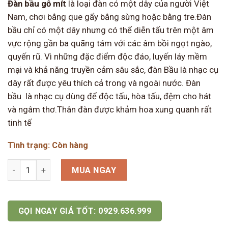
Đàn bầu gỗ mít
là loại đàn có một dây của người Việt
Nam, chơi bằng que gẩy bằng sừng hoặc bằng tre.Đàn
bầu chỉ có một dây nhưng có thể diễn tấu trên một âm
vực rộng gần ba quãng tám với các âm bồi ngọt ngào,
quyến rũ. Vì những đặc điểm độc đáo, luyến láy mềm
mại và khả năng truyền cảm sâu sắc, đàn Bầu là nhạc cụ
dây rất được yêu thích cả trong và ngoài nước. Đàn
bầu là nhạc cụ dùng để độc tấu, hòa tấu, đệm cho hát
và ngâm thơ.Thân đàn được khảm hoa xung quanh rất
tinh tế
Tình trạng: Còn hàng
Đàn bầu gỗ mít số lượng
MUA NGAY
GỌI NGAY GIÁ TỐT: 0929.636.999