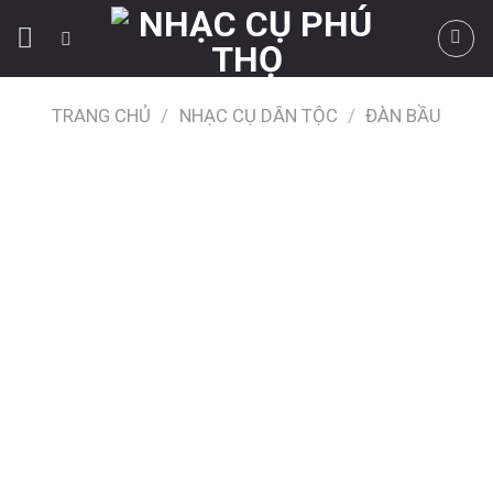
Skip
to
content
TRANG CHỦ
/
NHẠC CỤ DÂN TỘC
/
ĐÀN BẦU