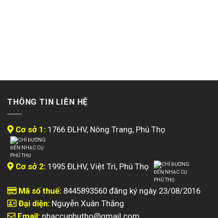
THÔNG TIN LIÊN HỆ
Cơ sở 1:
1766 ĐLHV, Nông Trang, Phú Thọ
Cơ sở 2:
1995 ĐLHV, Việt Trì, Phú Thọ
Mã số thuế:
8445893560 đăng ký ngày 23/08/2016
Đại diện:
Nguyễn Xuân Thắng
Email:
nhaccuphutho@gmail.com