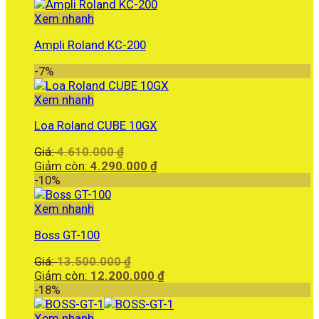
Xem nhanh
Ampli Roland KC-200
-7%
Xem nhanh
Loa Roland CUBE 10GX
Giá
Giá:
4.610.000
₫
gốc
Giá
Giảm còn:
4.290.000
₫
là:
hiện
-10%
4.610.000 ₫.
tại
là:
Xem nhanh
4.290.000 ₫.
Boss GT-100
Giá
Giá:
13.500.000
₫
gốc
Giá
Giảm còn:
12.200.000
₫
là:
hiện
-18%
13.500.000 ₫.
tại
là:
Xem nhanh