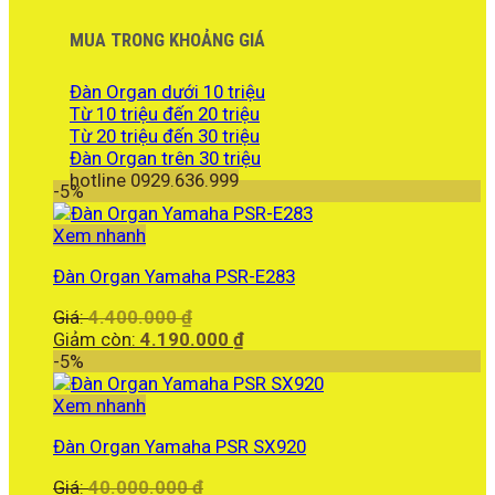
MUA TRONG KHOẢNG GIÁ
Đàn Organ dưới 10 triệu
Từ 10 triệu đến 20 triệu
Từ 20 triệu đến 30 triệu
Đàn Organ trên 30 triệu
hotline 0929.636.999
-5%
Xem nhanh
Đàn Organ Yamaha PSR-E283
Giá
Giá:
4.400.000
₫
gốc
Giá
Giảm còn:
4.190.000
₫
là:
hiện
-5%
4.400.000 ₫.
tại
là:
Xem nhanh
4.190.000 ₫.
Đàn Organ Yamaha PSR SX920
Giá
Giá:
40.000.000
₫