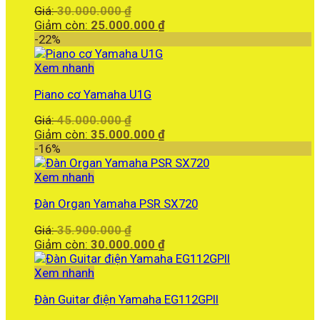
Giá
Giá:
30.000.000
₫
gốc
Giá
Giảm còn:
25.000.000
₫
là:
hiện
-22%
30.000.000 ₫.
tại
là:
Xem nhanh
25.000.000 ₫.
Piano cơ Yamaha U1G
Giá
Giá:
45.000.000
₫
gốc
Giá
Giảm còn:
35.000.000
₫
là:
hiện
-16%
45.000.000 ₫.
tại
là:
Xem nhanh
35.000.000 ₫.
Đàn Organ Yamaha PSR SX720
Giá
Giá:
35.900.000
₫
gốc
Giá
Giảm còn:
30.000.000
₫
là:
hiện
35.900.000 ₫.
tại
Xem nhanh
là:
Đàn Guitar điện Yamaha EG112GPII
30.000.000 ₫.