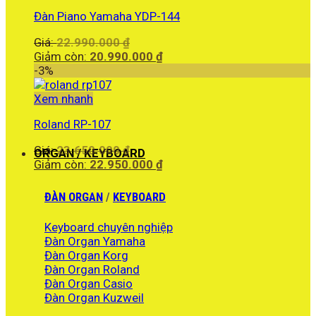
21.900.000 ₫.
Đàn Piano Yamaha YDP-144
Giá
Giá:
22.990.000
₫
gốc
Giá
Giảm còn:
20.990.000
₫
là:
hiện
-3%
22.990.000 ₫.
tại
là:
Xem nhanh
20.990.000 ₫.
Roland RP-107
Giá
Giá:
23.650.000
₫
ORGAN / KEYBOARD
gốc
Giá
Giảm còn:
22.950.000
₫
là:
hiện
23.650.000 ₫.
tại
ĐÀN ORGAN
/
KEYBOARD
là:
22.950.000 ₫.
Keyboard chuyên nghiệp
Đàn Organ Yamaha
Đàn Organ Korg
Đàn Organ Roland
Đàn Organ Casio
Đàn Organ Kuzweil