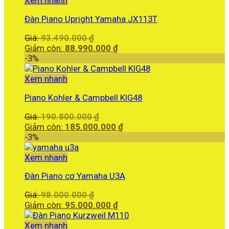
Xem nhanh
70.000.000 ₫.
Đàn Piano Upright Yamaha JX113T
Giá
Giá:
93.490.000
₫
gốc
Giá
Giảm còn:
88.990.000
₫
là:
hiện
-3%
93.490.000 ₫.
tại
là:
Xem nhanh
88.990.000 ₫.
Piano Kohler & Campbell KIG48
Giá
Giá:
190.800.000
₫
gốc
Giá
Giảm còn:
185.000.000
₫
là:
hiện
-3%
190.800.000 ₫.
tại
là:
Xem nhanh
185.000.000 ₫.
Đàn Piano cơ Yamaha U3A
Giá
Giá:
98.000.000
₫
gốc
Giá
Giảm còn:
95.000.000
₫
là:
hiện
98.000.000 ₫.
tại
Xem nhanh