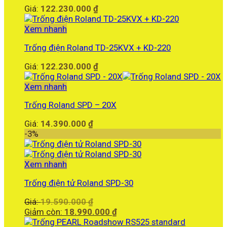
Giá:
122.230.000
₫
Xem nhanh
Trống điện Roland TD-25KVX + KD-220
Giá:
122.230.000
₫
Xem nhanh
Trống Roland SPD – 20X
Giá:
14.390.000
₫
-3%
Xem nhanh
Trống điện tử Roland SPD-30
Giá
Giá:
19.590.000
₫
gốc
Giá
Giảm còn:
18.990.000
₫
là:
hiện