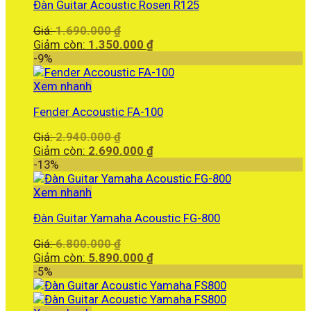
Đàn Guitar Acoustic Rosen R125
Giá
Giá:
1.690.000
₫
gốc
Giá
Giảm còn:
1.350.000
₫
là:
hiện
-9%
1.690.000 ₫.
tại
là:
Xem nhanh
1.350.000 ₫.
Fender Accoustic FA-100
Giá
Giá:
2.940.000
₫
gốc
Giá
Giảm còn:
2.690.000
₫
là:
hiện
-13%
2.940.000 ₫.
tại
là:
Xem nhanh
2.690.000 ₫.
Đàn Guitar Yamaha Acoustic FG-800
Giá
Giá:
6.800.000
₫
gốc
Giá
Giảm còn:
5.890.000
₫
là:
hiện
-5%
6.800.000 ₫.
tại
là: