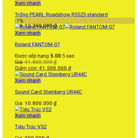
19.590.000 ₫.
tại
Xem nhanh
là:
Trống PEARL Roadshow RS525 standard
18.990.000 ₫.
-1%
Giá:
12.260.000
₫
Xem nhanh
Roland FANTOM-07
Được xếp hạng
5.00
5 sao
Giá
Giá:
41.860.000
₫
gốc
Giá
Giảm còn:
41.500.000
₫
là:
hiện
41.860.000 ₫.
tại
Xem nhanh
là:
Sound Card Steinberg UR44C
41.500.000 ₫.
Giá:
10.800.000
₫
Xem nhanh
Tiêu Trúc VS2