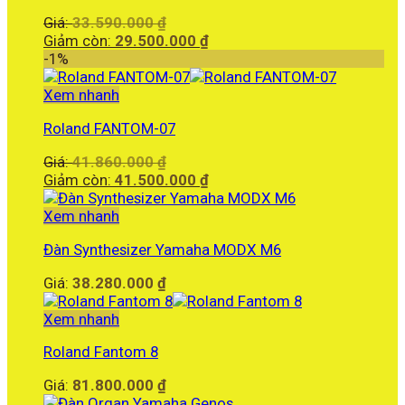
Giá
Giá:
33.590.000
₫
gốc
Giá
Giảm còn:
29.500.000
₫
là:
hiện
-1%
33.590.000 ₫.
tại
là:
Xem nhanh
29.500.000 ₫.
Roland FANTOM-07
Giá
Giá:
41.860.000
₫
gốc
Giá
Giảm còn:
41.500.000
₫
là:
hiện
41.860.000 ₫.
tại
Xem nhanh
là:
Đàn Synthesizer Yamaha MODX M6
41.500.000 ₫.
Giá:
38.280.000
₫
Xem nhanh
Roland Fantom 8
Giá:
81.800.000
₫