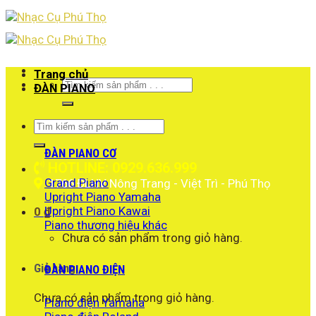
Skip
to
content
Trang chủ
Tìm
ĐÀN PIANO
kiếm:
Tìm
kiếm:
ĐÀN PIANO CƠ
HOTLINE: 0929.636.999
Grand Piano
1766 ĐLHV Nông Trang - Việt Trì - Phú Thọ
Upright Piano Yamaha
Upright Piano Kawai
0
₫
Piano thương hiệu khác
Chưa có sản phẩm trong giỏ hàng.
Giỏ hàng
ĐÀN PIANO ĐIỆN
Chưa có sản phẩm trong giỏ hàng.
Piano điện Yamaha