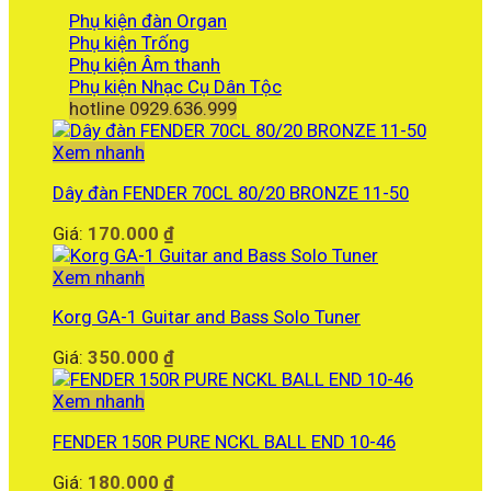
Phụ kiện đàn Organ
Phụ kiện Trống
Phụ kiện Âm thanh
Phụ kiện Nhạc Cụ Dân Tộc
hotline 0929.636.999
Xem nhanh
Dây đàn FENDER 70CL 80/20 BRONZE 11-50
Giá:
170.000
₫
Xem nhanh
Korg GA-1 Guitar and Bass Solo Tuner
Giá:
350.000
₫
Xem nhanh
FENDER 150R PURE NCKL BALL END 10-46
Giá:
180.000
₫