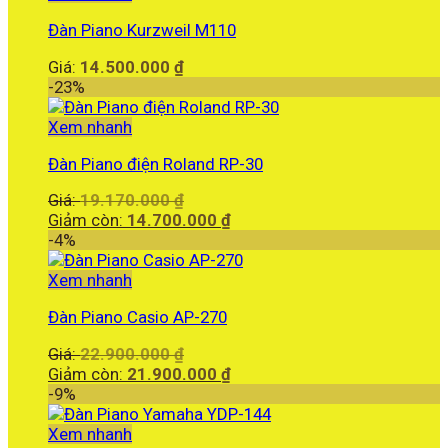
là:
Đàn Piano Kurzweil M110
95.000.000 ₫.
Giá:
14.500.000
₫
-23%
Xem nhanh
Đàn Piano điện Roland RP-30
Giá
Giá:
19.170.000
₫
gốc
Giá
Giảm còn:
14.700.000
₫
là:
hiện
-4%
19.170.000 ₫.
tại
là:
Xem nhanh
14.700.000 ₫.
Đàn Piano Casio AP-270
Giá
Giá:
22.900.000
₫
gốc
Giá
Giảm còn:
21.900.000
₫
là:
hiện
-9%
22.900.000 ₫.
tại
là:
Xem nhanh