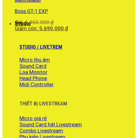
12.200.000 ₫.
Boss GT-1 EXP
Giá
Giá:
6.960.000
₫
Studio
gốc
Giá
Giảm còn:
5.690.000
₫
là:
hiện
6.960.000 ₫.
tại
là:
STUDIO / LIVETREM
5.690.000 ₫.
Micro thu âm
Sound Card
Loa Monitor
Head Phone
Midi Controller
THIẾT BỊ LIVESTREAM
Micro giá rẻ
Sound Card hát Livestream
Combo Livestream
Phụ kiện Livestream