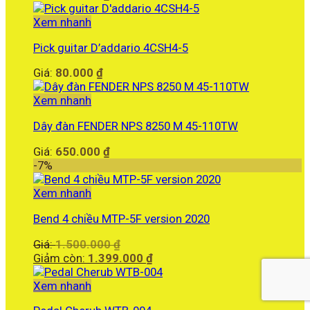
Xem nhanh
Pick guitar D’addario 4CSH4-5
Giá:
80.000
₫
Xem nhanh
Dây đàn FENDER NPS 8250 M 45-110TW
Giá:
650.000
₫
-7%
Xem nhanh
Bend 4 chiều MTP-5F version 2020
Giá
Giá:
1.500.000
₫
gốc
Giá
Giảm còn:
1.399.000
₫
là:
hiện
1.500.000 ₫.
tại
Xem nhanh
là: