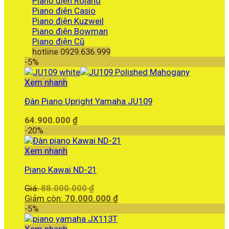
Piano điện Roland
Piano điện Casio
Piano điện Kuzweil
Piano điện Bowman
Piano điện Cũ
hotline 0929.636.999
-5%
Xem nhanh
Đàn Piano Upright Yamaha JU109
64.900.000
₫
-20%
Xem nhanh
Piano Kawai ND-21
Giá
Giá:
88.000.000
₫
gốc
Giá
Giảm còn:
70.000.000
₫
là:
hiện
-5%
88.000.000 ₫.
tại
là: