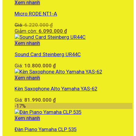
là:
Xem nhanh
8.990.000 ₫.
Micro RODE NT1-A
Giá
Giá:
6.220.000
₫
gốc
Giá
Giảm còn:
6.090.000
₫
là:
hiện
6.220.000 ₫.
tại
Xem nhanh
là:
Sound Card Steinberg UR44C
6.090.000 ₫.
Giá:
10.800.000
₫
Xem nhanh
Kèn Saxophone Alto Yamaha YAS-62
Giá:
81.990.000
₫
-17%
Xem nhanh
Đàn Piano Yamaha CLP 535