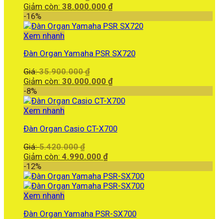
gốc
Giá
Giảm còn:
38.000.000
₫
là:
hiện
-16%
40.000.000 ₫.
tại
là:
Xem nhanh
38.000.000 ₫.
Đàn Organ Yamaha PSR SX720
Giá
Giá:
35.900.000
₫
gốc
Giá
Giảm còn:
30.000.000
₫
là:
hiện
-8%
35.900.000 ₫.
tại
là:
Xem nhanh
30.000.000 ₫.
Đàn Organ Casio CT-X700
Giá
Giá:
5.420.000
₫
gốc
Giá
Giảm còn:
4.990.000
₫
là:
hiện
-12%
5.420.000 ₫.
tại
là:
4.990.000 ₫.
Xem nhanh
Đàn Organ Yamaha PSR-SX700