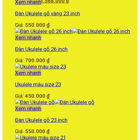
gốc
Giá
Giảm còn:
6.568.000
₫
Xem nhanh
là:
hiện
6.690.000 ₫.
tại
Đàn Ukulele gỗ vàng 23 inch
là:
Giá:
550.000
₫
6.568.000 ₫.
Xem nhanh
Đàn Ukulele gỗ 26 inch
Giá:
700.000
₫
Xem nhanh
Ukulele màu size 23
Giá:
450.000
₫
Xem nhanh
Đàn Ukulele gỗ 23 inch
Giá:
550.000
₫