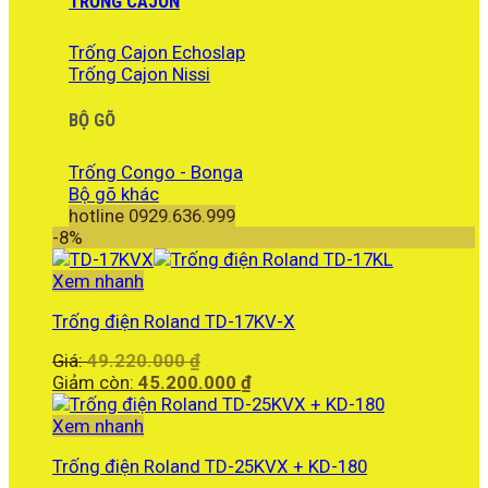
TRỐNG CAJON
Trống Cajon Echoslap
Trống Cajon Nissi
BỘ GÕ
Trống Congo - Bonga
Bộ gõ khác
hotline 0929.636.999
-8%
Xem nhanh
Trống điện Roland TD-17KV-X
Giá
Giá:
49.220.000
₫
gốc
Giá
Giảm còn:
45.200.000
₫
là:
hiện
49.220.000 ₫.
tại
Xem nhanh
là:
Trống điện Roland TD-25KVX + KD-180
45.200.000 ₫.