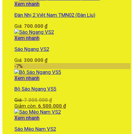
Xem nhanh
Đàn Nhị 2 Việt Nam TMN02 (Đàn Líu)
Giá:
700.000
₫
Xem nhanh
Sáo Ngang VS2
Giá:
300.000
₫
-7%
Xem nhanh
Bộ Sáo Ngang VS5
Giá
Giá:
7.000.000
₫
gốc
Giá
Giảm còn:
6.500.000
₫
là:
hiện
7.000.000 ₫.
tại
Xem nhanh
là:
Sáo Mèo Nam VS2
6.500.000 ₫.