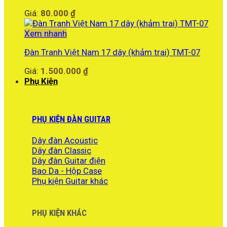
Giá:
80.000
₫
Xem nhanh
Đàn Tranh Việt Nam 17 dây (khảm trai) TMT-07
Giá:
1.500.000
₫
Phụ Kiện
PHỤ KIỆN ĐÀN GUITAR
Dây đàn Acoustic
Dây đàn Classic
Dây đàn Guitar điện
Bao Da - Hộp Case
Phụ kiện Guitar khác
PHỤ KIỆN KHÁC