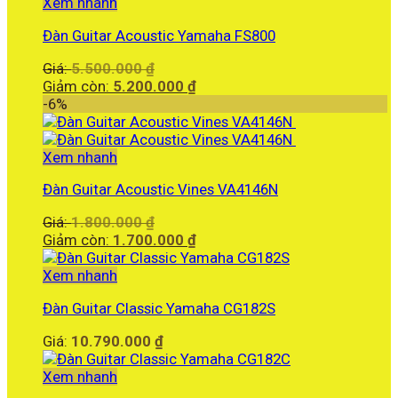
5.890.000 ₫.
Xem nhanh
Đàn Guitar Acoustic Yamaha FS800
Giá
Giá:
5.500.000
₫
gốc
Giá
Giảm còn:
5.200.000
₫
là:
hiện
-6%
5.500.000 ₫.
tại
là:
5.200.000 ₫.
Xem nhanh
Đàn Guitar Acoustic Vines VA4146N
Giá
Giá:
1.800.000
₫
gốc
Giá
Giảm còn:
1.700.000
₫
là:
hiện
1.800.000 ₫.
tại
Xem nhanh
là:
Đàn Guitar Classic Yamaha CG182S
1.700.000 ₫.
Giá:
10.790.000
₫
Xem nhanh