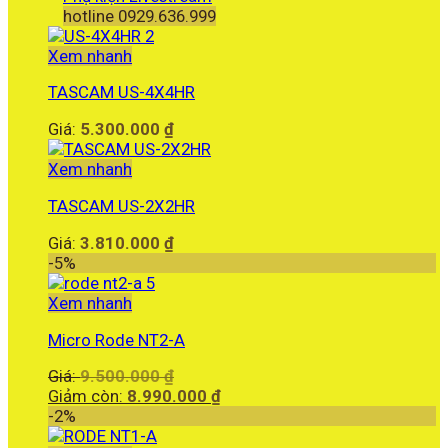
hotline 0929.636.999
Xem nhanh
TASCAM US-4X4HR
Giá:
5.300.000
₫
Xem nhanh
TASCAM US-2X2HR
Giá:
3.810.000
₫
-5%
Xem nhanh
Micro Rode NT2-A
Giá
Giá:
9.500.000
₫
gốc
Giá
Giảm còn:
8.990.000
₫
là:
hiện
-2%
9.500.000 ₫.
tại