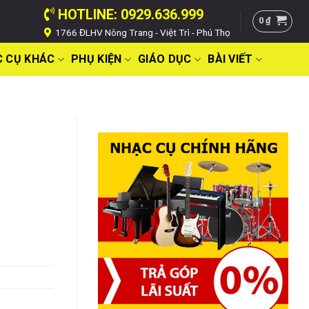
HOTLINE: 0929.636.999
0
₫
1766 ĐLHV Nông Trang - Việt Trì - Phú Thọ
 CỤ KHÁC
PHỤ KIỆN
GIÁO DỤC
BÀI VIẾT
n
00 ₫.
000.000 ₫.