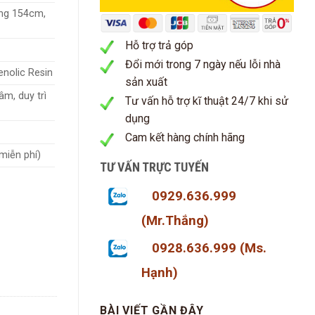
ng 154cm,
Hỗ trợ trả góp
Đổi mới trong 7 ngày nếu lỗi nhà
enolic Resin
sản xuất
âm, duy trì
Tư vấn hỗ trợ kĩ thuật 24/7 khi sử
dụng
Cam kết hàng chính hãng
miễn phí)
TƯ VẤN TRỰC TUYẾN
0929.636.999
(Mr.Thắng)
0928.636.999 (Ms.
Hạnh)
BÀI VIẾT GẦN ĐÂY