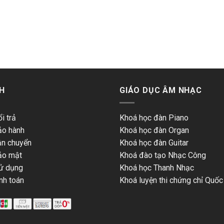
n Sam Sitka, độ dày của Soundboard vào khoảng ½ inch tương 
m và được ghép lại với nhau để tạo thành 1 tấm soundboard lớn.
 xương sườn (Ribs) và ngựa đàn (bridge).
H
GIÁO DỤC ÂM NHẠC
i trả
Khoá học đàn Piano
ảo hành
Khoá học đàn Organ
ận chuyển
Khoá học đàn Guitar
ảo mật
Khoá đào tạo Nhạc Công
ử dụng
Khoá học Thanh Nhạc
nh toán
Khoá luyện thi chứng chỉ Quốc