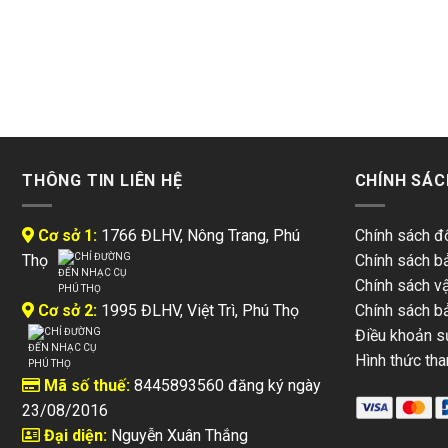
Các soundboard thường được làm từ gỗ họ thông như gỗ Vâ
1.27cm, rộng khoảng 4 – 6 inch tương đương 10.16 – 15.24c
Bảng cộng hưởng (Soundboard) bao gồm 2 bộ phận chính là:
THÔNG TIN LIÊN HỆ
CHÍNH SÁC
Cơ sở 1:
1766 ĐLHV, Nông Trang, Phú
Chính sách đổ
Thọ
Chính sách b
Chính sách v
Cơ sở 2:
1995 ĐLHV, Việt Trì, Phú Thọ
Chính sách b
Điều khoản s
Hình thức tha
Mã số thuế:
8445893560 đăng ký ngày
23/08/2016
Đại diện:
Nguyễn Xuân Thắng