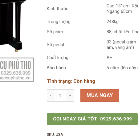
Cao 131cm, Rộ
Kích thước:
Ngang 65cm
Trọng lượng:
248kg
Số phím:
88, chất liệu Ph
03 (pedal giảm 
Số pedal:
âm, vang âm)
Chất lượng:
A+
Bảo hành:
5 năm (lên dây 
Tình trạng: Còn hàng
Đàn Piano cơ Yamaha U3A số lượng
MUA NGAY
GỌI NGAY GIÁ TỐT: 0929.636.999
SKU:
U3A