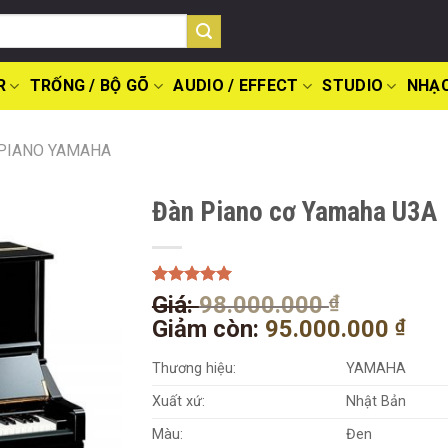
R
TRỐNG / BỘ GÕ
AUDIO / EFFECT
STUDIO
NHẠC
PIANO YAMAHA
Đàn Piano cơ Yamaha U3A
5.00
1
trên 5
Giá
Giá:
98.000.000
₫
dựa trên
gốc
Giá
Giảm còn:
95.000.000
₫
đánh giá
là:
hiệ
Thương hiệu:
YAMAHA
98.000.0
tại
là:
Xuất xứ:
Nhật Bản
95.
Màu:
Đen