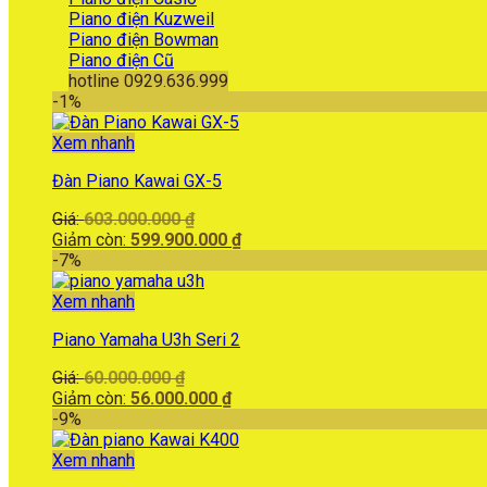
Piano điện Kuzweil
Piano điện Bowman
Piano điện Cũ
hotline 0929.636.999
-1%
Xem nhanh
Đàn Piano Kawai GX-5
Giá
Giá:
603.000.000
₫
gốc
Giá
Giảm còn:
599.900.000
₫
là:
hiện
-7%
603.000.000 ₫.
tại
là:
Xem nhanh
599.900.000 ₫.
Piano Yamaha U3h Seri 2
Giá
Giá:
60.000.000
₫
gốc
Giá
Giảm còn:
56.000.000
₫
là:
hiện
-9%
60.000.000 ₫.
tại
là:
Xem nhanh
56.000.000 ₫.