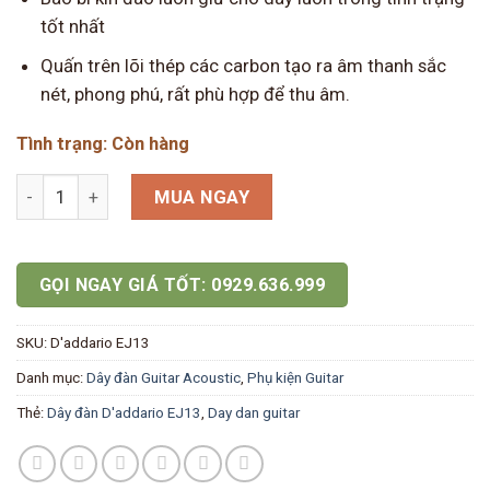
tốt nhất
Quấn trên lõi thép các carbon tạo ra âm thanh sắc
nét, phong phú, rất phù hợp để thu âm.
Tình trạng: Còn hàng
Dây đàn D'addario EJ13 số lượng
MUA NGAY
GỌI NGAY GIÁ TỐT: 0929.636.999
SKU:
D'addario EJ13
Danh mục:
Dây đàn Guitar Acoustic
,
Phụ kiện Guitar
Thẻ:
Dây đàn D'addario EJ13
,
Day dan guitar