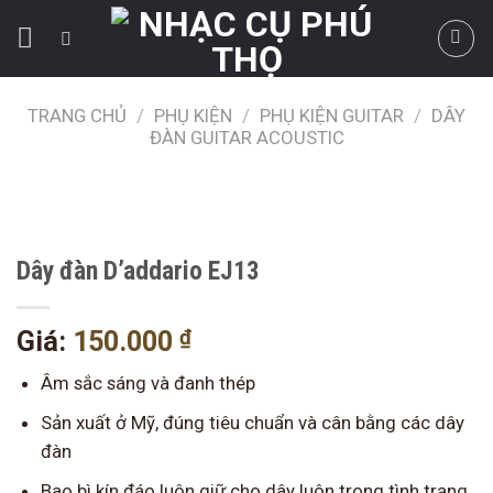
Skip
to
content
TRANG CHỦ
/
PHỤ KIỆN
/
PHỤ KIỆN GUITAR
/
DÂY
ĐÀN GUITAR ACOUSTIC
Dây đàn D’addario EJ13
₫
Giá:
150.000
Âm sắc sáng và đanh thép
Sản xuất ở Mỹ, đúng tiêu chuẩn và cân bằng các dây
đàn
Bao bì kín đáo luôn giữ cho dây luôn trong tình trạng