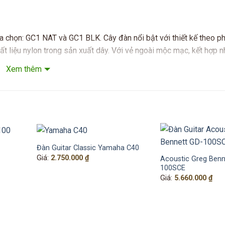
a chọn: GC1 NAT và GC1 BLK. Cây đàn nổi bật với thiết kế theo p
t liệu nylon trong sản xuất dây. Với vẻ ngoài mộc mạc, kết hợp nh
 của người chơi.
Xem thêm
 lượng tốt nhưng giá cả phải chăng, GC1 xứng đáng là sự lựa chọ
Đàn Guitar Classic Yamaha C40
Giá:
2.750.000
₫
Acoustic Greg Benn
âm hoặc đệm hát cho những dòng nhạc trữ tình, nhẹ nhàng, tình c
100SCE
Giá:
5.660.000
₫
₫.
0.000 ₫.