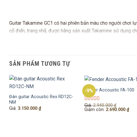
Guitar Takamine GC1 có hai phiên bản màu cho người chơi lự
cổ điển, trang nhã, được hãng sản xuất Takamine sử dụng chấ
năng linh hoạt, GC1 hứa hẹn sẽ thổi bùng niềm đam mê Guitar
Nếu bạn đang tìm kiếm một chiếc Guitar cổ điển vừa có chất
dành cho bạn.
SẢN PHẨM TƯƠNG TỰ
Đặc điểm nổi bật
Fender Accoustic FA-100
-9%
Đàn guitar Acoustic Rex RD12C-
Đàn Guitar Takamine GC1 thích hợp cho việc độc tấu, hòa 
NM
Giá
Giá:
2.940.000
₫
Được xếp
Giá:
3.150.000
₫
gốc
Giá
Giảm còn:
2.690.000
₫
hạng
5.00
5
Kiểu ghép cần đàn dovetail,
là:
hiện
sao
2.940.000 
tại
Nốt hợp âm khảm xà cừ,
là:
2.69
Lược đàn và ngựa đàn được làm bằng xương,