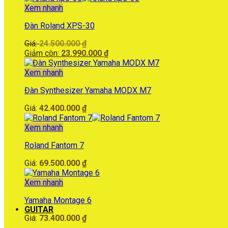
Xem nhanh
Đàn Roland XPS-30
Giá
Giá:
24.500.000
₫
gốc
Giá
Giảm còn:
23.990.000
₫
là:
hiện
24.500.000 ₫.
tại
Xem nhanh
là:
Đàn Synthesizer Yamaha MODX M7
23.990.000 ₫.
Giá:
42.400.000
₫
Xem nhanh
Roland Fantom 7
Giá:
69.500.000
₫
Xem nhanh
Yamaha Montage 6
GUITAR
Giá:
73.400.000
₫