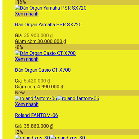
là:
hiện
-16%
40.000.000 ₫.
tại
là:
Xem nhanh
38.000.000 ₫.
Đàn Organ Yamaha PSR SX720
Giá
Giá:
35.900.000
₫
gốc
Giá
Giảm còn:
30.000.000
₫
là:
hiện
-8%
35.900.000 ₫.
tại
là:
Xem nhanh
30.000.000 ₫.
Đàn Organ Casio CT-X700
Giá
Giá:
5.420.000
₫
gốc
Giá
Giảm còn:
4.990.000
₫
là:
hiện
New
5.420.000 ₫.
tại
là:
Xem nhanh
4.990.000 ₫.
Roland FANTOM-06
Giá:
35.860.000
₫
-2%