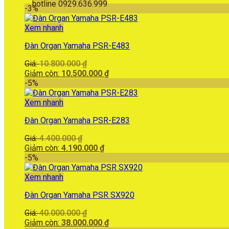
hotline 0929.636.999
-3%
Xem nhanh
Đàn Organ Yamaha PSR-E483
Giá
Giá:
10.800.000
₫
gốc
Giá
Giảm còn:
10.500.000
₫
là:
hiện
-5%
10.800.000 ₫.
tại
là:
Xem nhanh
10.500.000 ₫.
Đàn Organ Yamaha PSR-E283
Giá
Giá:
4.400.000
₫
gốc
Giá
Giảm còn:
4.190.000
₫
là:
hiện
-5%
4.400.000 ₫.
tại
là:
Xem nhanh
4.190.000 ₫.
Đàn Organ Yamaha PSR SX920
Giá
Giá:
40.000.000
₫
gốc
Giá
Giảm còn:
38.000.000
₫