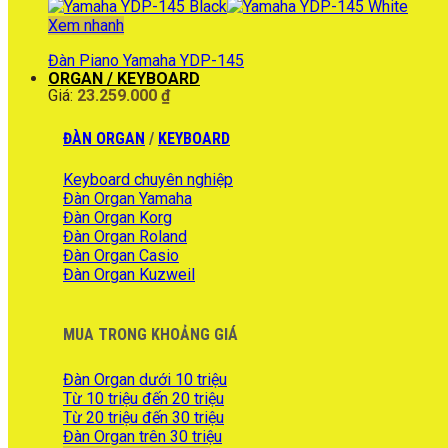
20.990.000 ₫.
tại
là:
Xem nhanh
17.990.000 ₫.
Đàn Piano Yamaha YDP-145
ORGAN / KEYBOARD
Giá:
23.259.000
₫
ĐÀN ORGAN
/
KEYBOARD
Keyboard chuyên nghiệp
Đàn Organ Yamaha
Đàn Organ Korg
Đàn Organ Roland
Đàn Organ Casio
Đàn Organ Kuzweil
MUA TRONG KHOẢNG GIÁ
Đàn Organ dưới 10 triệu
Từ 10 triệu đến 20 triệu
Từ 20 triệu đến 30 triệu
Đàn Organ trên 30 triệu