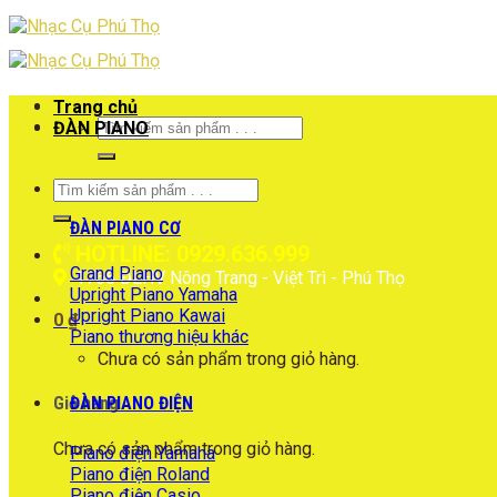
Skip
to
content
Trang chủ
Tìm
ĐÀN PIANO
kiếm:
Tìm
kiếm:
ĐÀN PIANO CƠ
HOTLINE: 0929.636.999
Grand Piano
1766 ĐLHV Nông Trang - Việt Trì - Phú Thọ
Upright Piano Yamaha
Upright Piano Kawai
0
₫
Piano thương hiệu khác
Chưa có sản phẩm trong giỏ hàng.
ĐÀN PIANO ĐIỆN
Giỏ hàng
Chưa có sản phẩm trong giỏ hàng.
Piano điện Yamaha
Piano điện Roland
Piano điện Casio