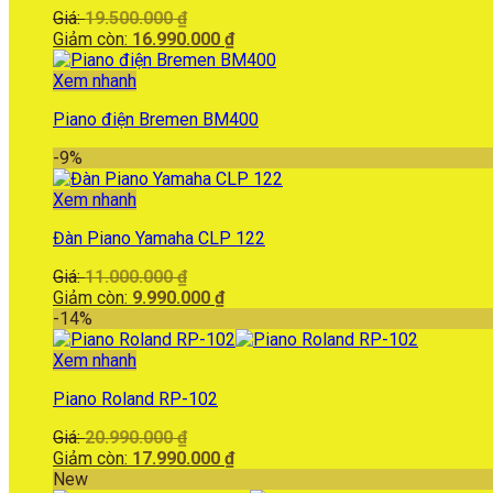
Giá
Giá:
19.500.000
₫
gốc
Giá
Giảm còn:
16.990.000
₫
là:
hiện
19.500.000 ₫.
tại
Xem nhanh
là:
Piano điện Bremen BM400
16.990.000 ₫.
-9%
Xem nhanh
Đàn Piano Yamaha CLP 122
Giá
Giá:
11.000.000
₫
gốc
Giá
Giảm còn:
9.990.000
₫
là:
hiện
-14%
11.000.000 ₫.
tại
là:
Xem nhanh
9.990.000 ₫.
Piano Roland RP-102
Giá
Giá:
20.990.000
₫
gốc
Giá
Giảm còn:
17.990.000
₫
là:
hiện
New