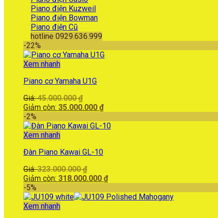
Piano điện Kuzweil
Piano điện Bowman
Piano điện Cũ
hotline 0929.636.999
-22%
Xem nhanh
Piano cơ Yamaha U1G
Giá
Giá:
45.000.000
₫
gốc
Giá
Giảm còn:
35.000.000
₫
là:
hiện
-2%
45.000.000 ₫.
tại
là:
Xem nhanh
35.000.000 ₫.
Đàn Piano Kawai GL-10
Giá
Giá:
323.000.000
₫
gốc
Giá
Giảm còn:
318.000.000
₫
là:
hiện
-5%
323.000.000 ₫.
tại
là:
Xem nhanh
318.000.000 ₫.