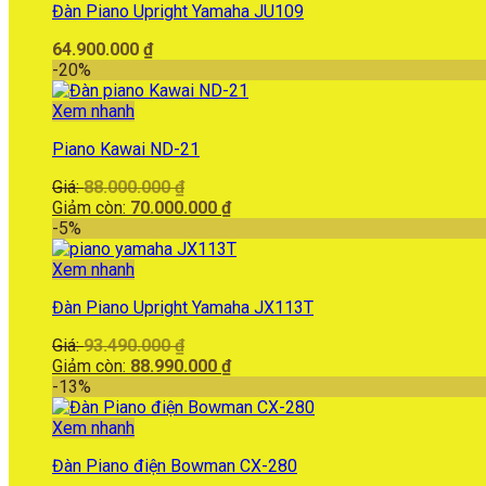
Đàn Piano Upright Yamaha JU109
64.900.000
₫
-20%
Xem nhanh
Piano Kawai ND-21
Giá
Giá:
88.000.000
₫
gốc
Giá
Giảm còn:
70.000.000
₫
là:
hiện
-5%
88.000.000 ₫.
tại
là:
Xem nhanh
70.000.000 ₫.
Đàn Piano Upright Yamaha JX113T
Giá
Giá:
93.490.000
₫
gốc
Giá
Giảm còn:
88.990.000
₫
là:
hiện
-13%
93.490.000 ₫.
tại
là:
Xem nhanh
88.990.000 ₫.
Đàn Piano điện Bowman CX-280