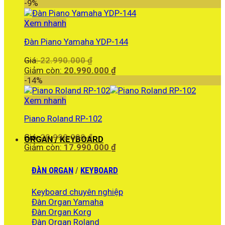
là:
hiện
-9%
18.000.000 ₫.
tại
là:
Xem nhanh
16.990.000 ₫.
Đàn Piano Yamaha YDP-144
Giá
Giá:
22.990.000
₫
gốc
Giá
Giảm còn:
20.990.000
₫
là:
hiện
-14%
22.990.000 ₫.
tại
là:
Xem nhanh
20.990.000 ₫.
Piano Roland RP-102
Giá
Giá:
20.990.000
₫
ORGAN / KEYBOARD
gốc
Giá
Giảm còn:
17.990.000
₫
là:
hiện
20.990.000 ₫.
tại
ĐÀN ORGAN
/
KEYBOARD
là:
17.990.000 ₫.
Keyboard chuyên nghiệp
Đàn Organ Yamaha
Đàn Organ Korg
Đàn Organ Roland