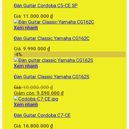
là:
Đàn Guitar Cordoba C5-CE SP
5.450.000 ₫.
Giá:
11.000.000
₫
Xem nhanh
Đàn Guitar Classic Yamaha CG162C
Giá:
9.990.000
₫
-4%
Xem nhanh
Đàn Guitar Classic Yamaha CG162S
Giá
Giá:
10.000.000
₫
gốc
Giá
Giảm còn:
9.590.000
₫
là:
hiện
10.000.000 ₫.
tại
Xem nhanh
là:
Đàn Guitar Cordoba C7-CE
9.590.000 ₫.
Giá:
16.800.000
₫