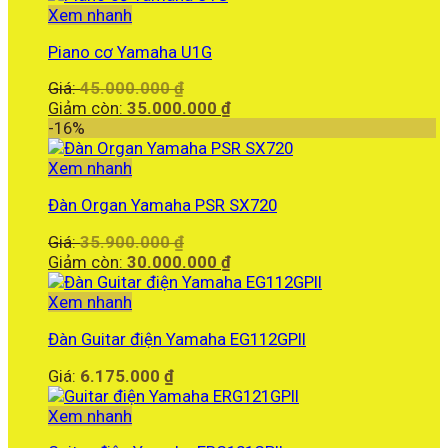
là:
Xem nhanh
25.000.000 ₫.
Piano cơ Yamaha U1G
Giá
Giá:
45.000.000
₫
gốc
Giá
Giảm còn:
35.000.000
₫
là:
hiện
-16%
45.000.000 ₫.
tại
là:
Xem nhanh
35.000.000 ₫.
Đàn Organ Yamaha PSR SX720
Giá
Giá:
35.900.000
₫
gốc
Giá
Giảm còn:
30.000.000
₫
là:
hiện
35.900.000 ₫.
tại
Xem nhanh
là:
Đàn Guitar điện Yamaha EG112GPII
30.000.000 ₫.
Giá:
6.175.000
₫
Xem nhanh