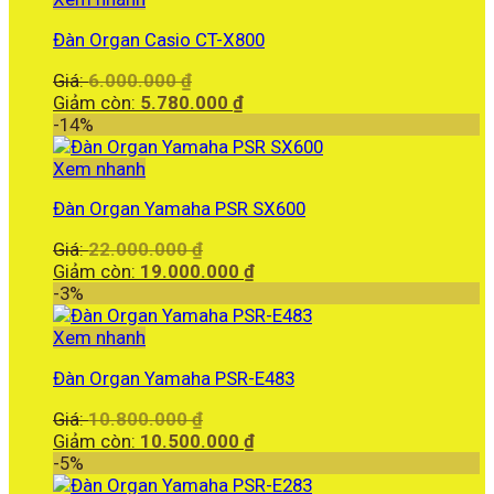
29.500.000 ₫.
Đàn Organ Casio CT-X800
Giá
Giá:
6.000.000
₫
gốc
Giá
Giảm còn:
5.780.000
₫
là:
hiện
-14%
6.000.000 ₫.
tại
là:
Xem nhanh
5.780.000 ₫.
Đàn Organ Yamaha PSR SX600
Giá
Giá:
22.000.000
₫
gốc
Giá
Giảm còn:
19.000.000
₫
là:
hiện
-3%
22.000.000 ₫.
tại
là:
Xem nhanh
19.000.000 ₫.
Đàn Organ Yamaha PSR-E483
Giá
Giá:
10.800.000
₫
gốc
Giá
Giảm còn:
10.500.000
₫
là:
hiện
-5%
10.800.000 ₫.
tại