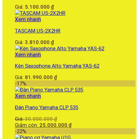
Giá:
5.100.000
₫
Xem nhanh
TASCAM US-2X2HR
Giá:
3.810.000
₫
Xem nhanh
Kèn Saxophone Alto Yamaha YAS-62
Giá:
81.990.000
₫
-17%
Xem nhanh
Đàn Piano Yamaha CLP 535
Giá
Giá:
30.000.000
₫
gốc
Giá
Giảm còn:
25.000.000
₫
là:
hiện
-22%
30.000.000 ₫.
tại