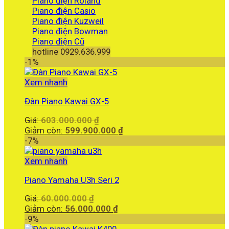
Piano điện Roland
Piano điện Casio
Piano điện Kuzweil
Piano điện Bowman
Piano điện Cũ
hotline 0929.636.999
-1%
Xem nhanh
Đàn Piano Kawai GX-5
Giá
Giá:
603.000.000
₫
gốc
Giá
Giảm còn:
599.900.000
₫
là:
hiện
-7%
603.000.000 ₫.
tại
là:
Xem nhanh
599.900.000 ₫.
Piano Yamaha U3h Seri 2
Giá
Giá:
60.000.000
₫
gốc
Giá
Giảm còn:
56.000.000
₫
là:
hiện
-9%
60.000.000 ₫.
tại