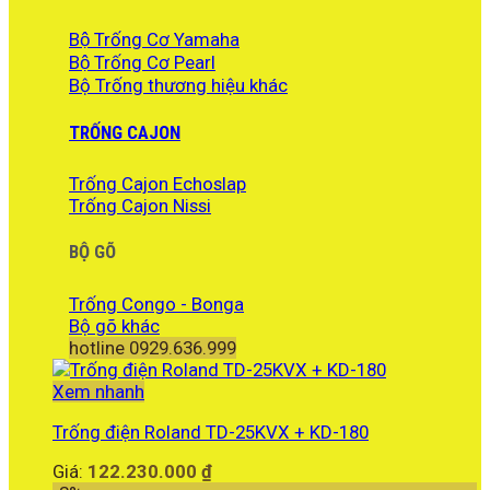
Bộ Trống Cơ Yamaha
Bộ Trống Cơ Pearl
Bộ Trống thương hiệu khác
TRỐNG CAJON
Trống Cajon Echoslap
Trống Cajon Nissi
BỘ GÕ
Trống Congo - Bonga
Bộ gõ khác
hotline 0929.636.999
Xem nhanh
Trống điện Roland TD-25KVX + KD-180
Giá:
122.230.000
₫