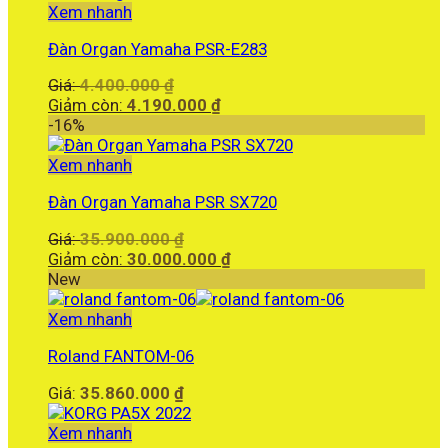
là:
Xem nhanh
10.500.000 ₫.
Đàn Organ Yamaha PSR-E283
Giá
Giá:
4.400.000
₫
gốc
Giá
Giảm còn:
4.190.000
₫
là:
hiện
-16%
4.400.000 ₫.
tại
là:
Xem nhanh
4.190.000 ₫.
Đàn Organ Yamaha PSR SX720
Giá
Giá:
35.900.000
₫
gốc
Giá
Giảm còn:
30.000.000
₫
là:
hiện
New
35.900.000 ₫.
tại
là:
Xem nhanh
30.000.000 ₫.
Roland FANTOM-06
Giá:
35.860.000
₫
Xem nhanh