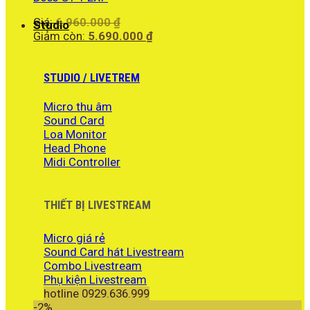
Giá
Giá:
6.960.000
₫
Studio
gốc
Giá
Giảm còn:
5.690.000
₫
là:
hiện
6.960.000 ₫.
tại
là:
STUDIO / LIVETREM
5.690.000 ₫.
Micro thu âm
Sound Card
Loa Monitor
Head Phone
Midi Controller
THIẾT BỊ LIVESTREAM
Micro giá rẻ
Sound Card hát Livestream
Combo Livestream
Phụ kiện Livestream
hotline 0929.636.999
-2%