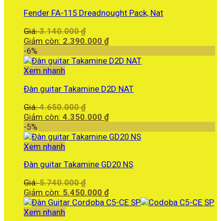
2.690.000 ₫.
Fender FA-115 Dreadnought Pack, Nat
Giá
Giá:
3.140.000
₫
gốc
Giá
Giảm còn:
2.390.000
₫
là:
hiện
-6%
3.140.000 ₫.
tại
là:
Xem nhanh
2.390.000 ₫.
Đàn guitar Takamine D2D NAT
Giá
Giá:
4.650.000
₫
gốc
Giá
Giảm còn:
4.350.000
₫
là:
hiện
-5%
4.650.000 ₫.
tại
là:
Xem nhanh
4.350.000 ₫.
Đàn guitar Takamine GD20 NS
Giá
Giá:
5.740.000
₫
gốc
Giá
Giảm còn:
5.450.000
₫
là:
hiện
5.740.000 ₫.
tại
Xem nhanh