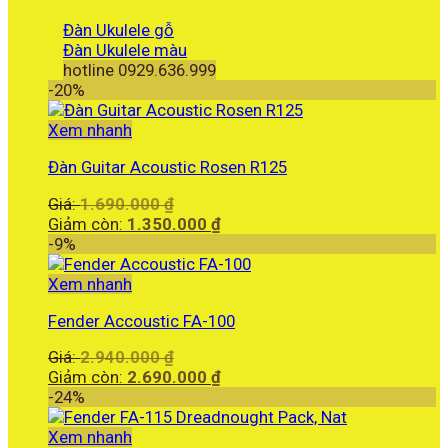
Đàn Ukulele gỗ
Đàn Ukulele màu
hotline 0929.636.999
-20%
Xem nhanh
Đàn Guitar Acoustic Rosen R125
Giá
Giá:
1.690.000
₫
gốc
Giá
Giảm còn:
1.350.000
₫
là:
hiện
-9%
1.690.000 ₫.
tại
là:
Xem nhanh
1.350.000 ₫.
Fender Accoustic FA-100
Giá
Giá:
2.940.000
₫
gốc
Giá
Giảm còn:
2.690.000
₫
là:
hiện
-24%
2.940.000 ₫.
tại
là:
Xem nhanh