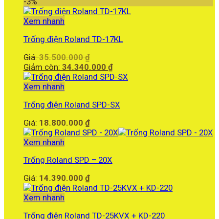
-3%
Xem nhanh
Trống điện Roland TD-17KL
Giá
Giá:
35.500.000
₫
gốc
Giá
Giảm còn:
34.340.000
₫
là:
hiện
35.500.000 ₫.
tại
Xem nhanh
là:
Trống điện Roland SPD-SX
34.340.000 ₫.
Giá:
18.800.000
₫
Xem nhanh
Trống Roland SPD – 20X
Giá:
14.390.000
₫
Xem nhanh
Trống điện Roland TD-25KVX + KD-220