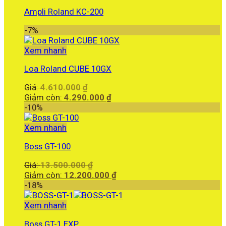
Ampli Roland KC-200
-7%
Xem nhanh
Loa Roland CUBE 10GX
Giá
Giá:
4.610.000
₫
gốc
Giá
Giảm còn:
4.290.000
₫
là:
hiện
-10%
4.610.000 ₫.
tại
là:
Xem nhanh
4.290.000 ₫.
Boss GT-100
Giá
Giá:
13.500.000
₫
gốc
Giá
Giảm còn:
12.200.000
₫
là:
hiện
-18%
13.500.000 ₫.
tại
là:
Xem nhanh
12.200.000 ₫.
Boss GT-1 EXP