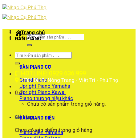
Skip
to
content
Trang chủ
Tìm
ĐÀN PIANO
kiếm:
Tìm
kiếm:
ĐÀN PIANO CƠ
HOTLINE: 0929.636.999
Grand Piano
1766 ĐLHV Nông Trang - Việt Trì - Phú Thọ
Upright Piano Yamaha
Upright Piano Kawai
0
₫
Piano thương hiệu khác
Chưa có sản phẩm trong giỏ hàng.
Giỏ hàng
ĐÀN PIANO ĐIỆN
Chưa có sản phẩm trong giỏ hàng.
Piano điện Yamaha