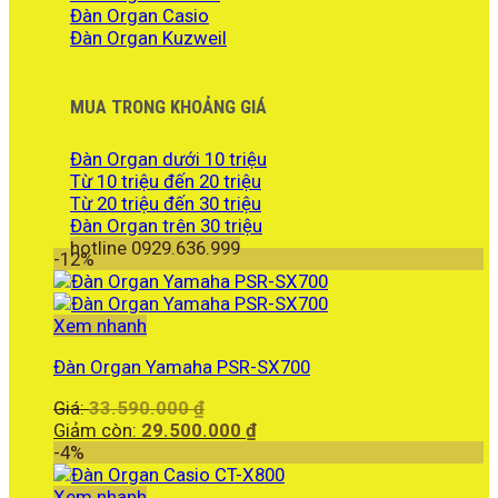
Đàn Organ Casio
Đàn Organ Kuzweil
MUA TRONG KHOẢNG GIÁ
Đàn Organ dưới 10 triệu
Từ 10 triệu đến 20 triệu
Từ 20 triệu đến 30 triệu
Đàn Organ trên 30 triệu
hotline 0929.636.999
-12%
Xem nhanh
Đàn Organ Yamaha PSR-SX700
Giá
Giá:
33.590.000
₫
gốc
Giá
Giảm còn:
29.500.000
₫
là:
hiện
-4%
33.590.000 ₫.
tại
là:
Xem nhanh