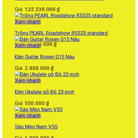
Giá:
122.230.000
₫
Xem nhanh
Trống PEARL Roadshow RS525 standard
Giá:
12.260.000
₫
Xem nhanh
Đàn Guitar Rosen G15 Nâu
Giá:
2.800.000
₫
Xem nhanh
Đàn Ukulele gỗ Đỏ 23 inch
Giá:
550.000
₫
Xem nhanh
Sáo Mèo Nam VS5