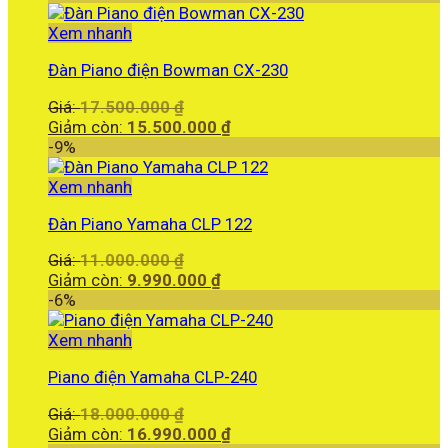
438.000.000 ₫.
tại
là:
Xem nhanh
429.900.000 ₫.
Đàn Piano điện Bowman CX-230
Giá
Giá:
17.500.000
₫
gốc
Giá
Giảm còn:
15.500.000
₫
là:
hiện
-9%
17.500.000 ₫.
tại
là:
Xem nhanh
15.500.000 ₫.
Đàn Piano Yamaha CLP 122
Giá
Giá:
11.000.000
₫
gốc
Giá
Giảm còn:
9.990.000
₫
là:
hiện
-6%
11.000.000 ₫.
tại
là:
Xem nhanh
9.990.000 ₫.
Piano điện Yamaha CLP-240
Giá
Giá:
18.000.000
₫
gốc
Giá
Giảm còn:
16.990.000
₫