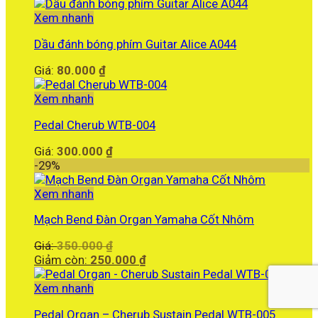
Xem nhanh
Dầu đánh bóng phím Guitar Alice A044
Giá:
80.000
₫
Xem nhanh
Pedal Cherub WTB-004
Giá:
300.000
₫
-29%
Xem nhanh
Mạch Bend Đàn Organ Yamaha Cốt Nhôm
Giá
Giá:
350.000
₫
gốc
Giá
Giảm còn:
250.000
₫
là:
hiện
350.000 ₫.
tại
Xem nhanh
là:
Pedal Organ – Cherub Sustain Pedal WTB-005
250.000 ₫.