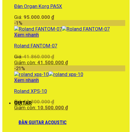
Đàn Organ Korg PA5X
Giá:
95.000.000
₫
-1%
Xem nhanh
Roland FANTOM-07
Giá
Giá:
41.860.000
₫
gốc
Giá
Giảm còn:
41.500.000
₫
là:
hiện
-21%
41.860.000 ₫.
tại
là:
Xem nhanh
41.500.000 ₫.
Roland XPS-10
Giá
Giá:
13.300.000
₫
GUITAR
gốc
Giá
Giảm còn:
10.500.000
₫
là:
hiện
13.300.000 ₫.
tại
ĐÀN GUITAR ACOUSTIC
là:
10.500.000 ₫.