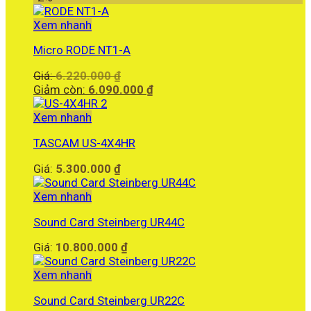
Xem nhanh
Micro RODE NT1-A
Giá
Giá:
6.220.000
₫
gốc
Giá
Giảm còn:
6.090.000
₫
là:
hiện
6.220.000 ₫.
tại
Xem nhanh
là:
TASCAM US-4X4HR
6.090.000 ₫.
Giá:
5.300.000
₫
Xem nhanh
Sound Card Steinberg UR44C
Giá:
10.800.000
₫
Xem nhanh
Sound Card Steinberg UR22C