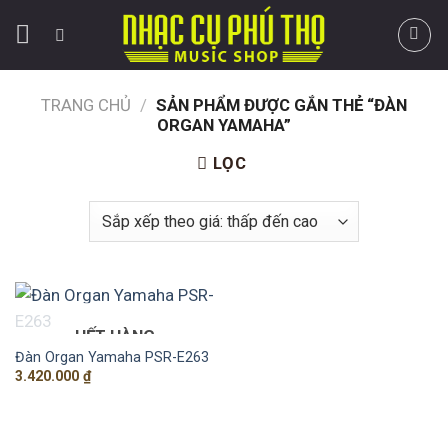
Skip
to
content
TRANG CHỦ
/
SẢN PHẨM ĐƯỢC GẮN THẺ “ĐÀN
ORGAN YAMAHA”
LỌC
HẾT HÀNG
Đàn Organ Yamaha PSR-E263
3.420.000
₫