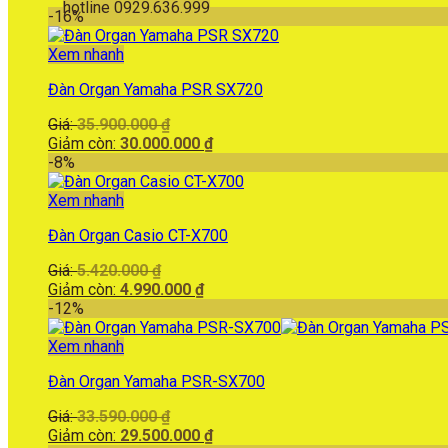
hotline 0929.636.999
-16%
Xem nhanh
Đàn Organ Yamaha PSR SX720
Giá
Giá:
35.900.000
₫
gốc
Giá
Giảm còn:
30.000.000
₫
là:
hiện
-8%
35.900.000 ₫.
tại
là:
Xem nhanh
30.000.000 ₫.
Đàn Organ Casio CT-X700
Giá
Giá:
5.420.000
₫
gốc
Giá
Giảm còn:
4.990.000
₫
là:
hiện
-12%
5.420.000 ₫.
tại
là:
Xem nhanh
4.990.000 ₫.
Đàn Organ Yamaha PSR-SX700
Giá
Giá:
33.590.000
₫
gốc
Giá
Giảm còn:
29.500.000
₫