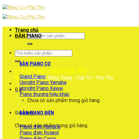
Skip
to
content
Trang chủ
Tìm
ĐÀN PIANO
kiếm:
Tìm
kiếm:
ĐÀN PIANO CƠ
HOTLINE: 0929.636.999
Grand Piano
1766 ĐLHV Nông Trang - Việt Trì - Phú Thọ
Upright Piano Yamaha
Upright Piano Kawai
0
₫
Piano thương hiệu khác
Chưa có sản phẩm trong giỏ hàng.
ĐÀN PIANO ĐIỆN
Giỏ hàng
Chưa có sản phẩm trong giỏ hàng.
Piano điện Yamaha
Piano điện Roland
Piano điện Casio