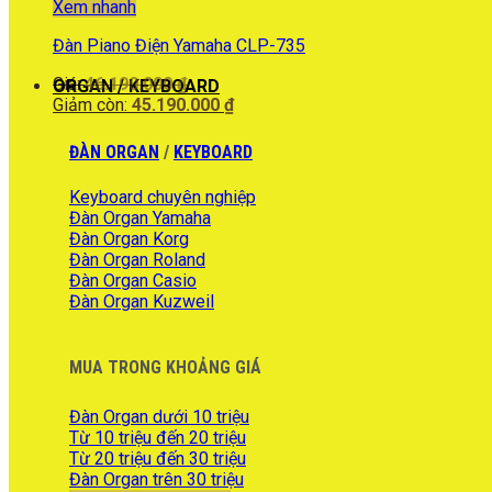
Xem nhanh
Đàn Piano Điện Yamaha CLP-735
Giá
Giá:
46.190.000
₫
ORGAN / KEYBOARD
gốc
Giá
Giảm còn:
45.190.000
₫
là:
hiện
46.190.000 ₫.
tại
ĐÀN ORGAN
/
KEYBOARD
là:
45.190.000 ₫.
Keyboard chuyên nghiệp
Đàn Organ Yamaha
Đàn Organ Korg
Đàn Organ Roland
Đàn Organ Casio
Đàn Organ Kuzweil
MUA TRONG KHOẢNG GIÁ
Đàn Organ dưới 10 triệu
Từ 10 triệu đến 20 triệu
Từ 20 triệu đến 30 triệu
Đàn Organ trên 30 triệu