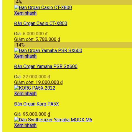
là:
hiện
-4%
33.590.000 ₫.
tại
là:
Xem nhanh
29.500.000 ₫.
Đàn Organ Casio CT-X800
Giá
Giá:
6.000.000
₫
gốc
Giá
Giảm còn:
5.780.000
₫
là:
hiện
-14%
6.000.000 ₫.
tại
là:
Xem nhanh
5.780.000 ₫.
Đàn Organ Yamaha PSR SX600
Giá
Giá:
22.000.000
₫
gốc
Giá
Giảm còn:
19.000.000
₫
là:
hiện
22.000.000 ₫.
tại
Xem nhanh
là:
Đàn Organ Korg PA5X
19.000.000 ₫.
Giá:
95.000.000
₫
Xem nhanh