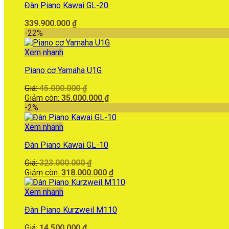
Đàn Piano Kawai GL-20
339.900.000
₫
-22%
Xem nhanh
Piano cơ Yamaha U1G
Giá
Giá:
45.000.000
₫
gốc
Giá
Giảm còn:
35.000.000
₫
là:
hiện
-2%
45.000.000 ₫.
tại
là:
Xem nhanh
35.000.000 ₫.
Đàn Piano Kawai GL-10
Giá
Giá:
323.000.000
₫
gốc
Giá
Giảm còn:
318.000.000
₫
là:
hiện
323.000.000 ₫.
tại
Xem nhanh
là:
Đàn Piano Kurzweil M110
318.000.000 ₫.
Giá:
14.500.000
₫