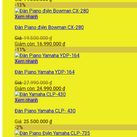
-13%
Xem nhanh
Đàn Piano điện Bowman CX-280
Giá
Giá:
19.500.000
₫
gốc
Giá
Giảm còn:
16.990.000
₫
là:
hiện
-11%
19.500.000 ₫.
tại
là:
Xem nhanh
16.990.000 ₫.
Đàn Piano Yamaha YDP-164
Giá
Giá:
27.990.000
₫
gốc
Giá
Giảm còn:
24.990.000
₫
là:
hiện
27.990.000 ₫.
tại
Xem nhanh
là:
Đàn Piano Yamaha CLP- 430
24.990.000 ₫.
Giá:
25.500.000
₫
-2%