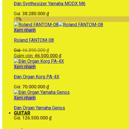
Đàn Synthesizer Yamaha MODX M6
Giá:
38.280.000
₫
-1%
Xem nhanh
Roland FANTOM-08
Giá
Giá:
46.890.000
₫
gốc
Giá
Giảm còn:
46.500.000
₫
là:
hiện
46.890.000 ₫.
tại
Xem nhanh
là:
Đàn Organ Korg PA-4X
46.500.000 ₫.
Giá:
70.000.000
₫
Xem nhanh
Đàn Organ Yamaha Genos
GUITAR
Giá:
126.500.000
₫