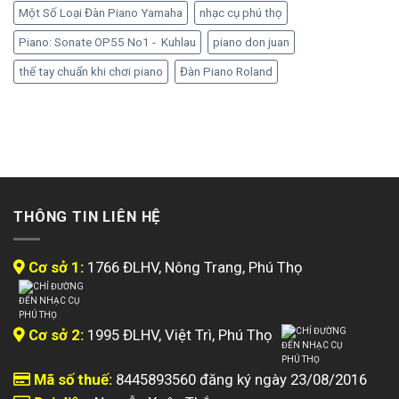
Một Số Loại Đàn Piano Yamaha
nhạc cụ phú thọ
Piano: Sonate OP55 No1 - Kuhlau
piano don juan
thế tay chuẩn khi chơi piano
Đàn Piano Roland
THÔNG TIN LIÊN HỆ
Cơ sở 1:
1766 ĐLHV, Nông Trang, Phú Thọ
Cơ sở 2:
1995 ĐLHV, Việt Trì, Phú Thọ
Mã số thuế:
8445893560 đăng ký ngày 23/08/2016