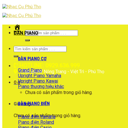
Skip
to
content
Trang
chủ
Tìm
ĐÀN PIANO
kiếm:
Tìm
kiếm:
ĐÀN PIANO CƠ
HOTLINE: 0929.636.999
Grand Piano
1766 ĐLHV Nông Trang - Việt Trì - Phú Thọ
Upright Piano Yamaha
Upright Piano Kawai
0
₫
Piano thương hiệu khác
Chưa có sản phẩm trong giỏ hàng.
ĐÀN PIANO ĐIỆN
Giỏ hàng
Chưa có sản phẩm trong giỏ hàng.
Piano điện Yamaha
Piano điện Roland
Piano điện Casio