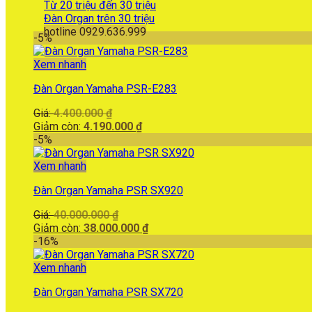
Từ 20 triệu đến 30 triệu
Đàn Organ trên 30 triệu
hotline 0929.636.999
-5%
Xem nhanh
Đàn Organ Yamaha PSR-E283
Giá
Giá:
4.400.000
₫
gốc
Giá
Giảm còn:
4.190.000
₫
là:
hiện
-5%
4.400.000 ₫.
tại
là:
Xem nhanh
4.190.000 ₫.
Đàn Organ Yamaha PSR SX920
Giá
Giá:
40.000.000
₫
gốc
Giá
Giảm còn:
38.000.000
₫
là:
hiện
-16%
40.000.000 ₫.
tại
là:
Xem nhanh
38.000.000 ₫.
Đàn Organ Yamaha PSR SX720