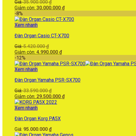
Giá
Giá:
35.900.000
₫
gốc
Giá
Giảm còn:
30.000.000
₫
là:
hiện
-8%
35.900.000 ₫.
tại
là:
Xem nhanh
30.000.000 ₫.
Đàn Organ Casio CT-X700
Giá
Giá:
5.420.000
₫
gốc
Giá
Giảm còn:
4.990.000
₫
là:
hiện
-12%
5.420.000 ₫.
tại
là:
Xem nhanh
4.990.000 ₫.
Đàn Organ Yamaha PSR-SX700
Giá
Giá:
33.590.000
₫
gốc
Giá
Giảm còn:
29.500.000
₫
là:
hiện
33.590.000 ₫.
tại
Xem nhanh
là:
Đàn Organ Korg PA5X
29.500.000 ₫.
Giá:
95.000.000
₫