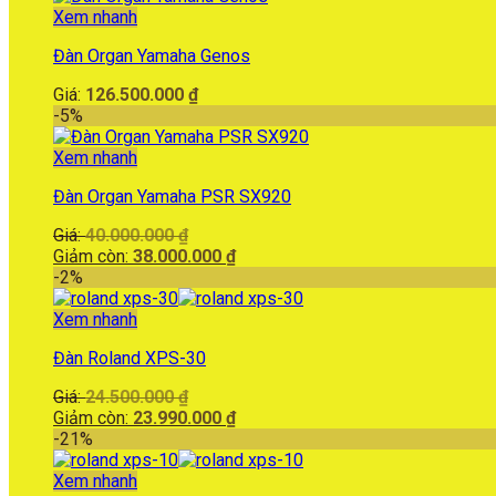
Xem nhanh
Đàn Organ Yamaha Genos
Giá:
126.500.000
₫
-5%
Xem nhanh
Đàn Organ Yamaha PSR SX920
Giá
Giá:
40.000.000
₫
gốc
Giá
Giảm còn:
38.000.000
₫
là:
hiện
-2%
40.000.000 ₫.
tại
là:
Xem nhanh
38.000.000 ₫.
Đàn Roland XPS-30
Giá
Giá:
24.500.000
₫
gốc
Giá
Giảm còn:
23.990.000
₫
là:
hiện
-21%
24.500.000 ₫.
tại
là:
Xem nhanh