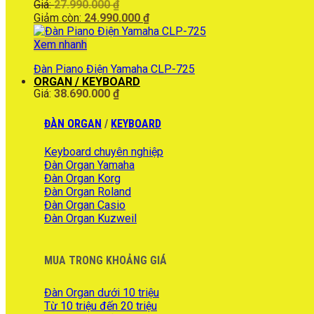
Giá
Giá:
27.990.000
₫
gốc
Giá
Giảm còn:
24.990.000
₫
là:
hiện
27.990.000 ₫.
tại
Xem nhanh
là:
Đàn Piano Điện Yamaha CLP-725
24.990.000 ₫.
ORGAN / KEYBOARD
Giá:
38.690.000
₫
ĐÀN ORGAN
/
KEYBOARD
Keyboard chuyên nghiệp
Đàn Organ Yamaha
Đàn Organ Korg
Đàn Organ Roland
Đàn Organ Casio
Đàn Organ Kuzweil
MUA TRONG KHOẢNG GIÁ
Đàn Organ dưới 10 triệu
Từ 10 triệu đến 20 triệu