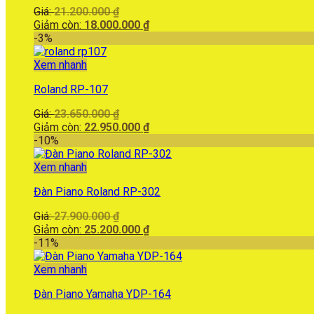
Giá
Giá:
21.200.000
₫
gốc
Giá
Giảm còn:
18.000.000
₫
là:
hiện
-3%
21.200.000 ₫.
tại
là:
Xem nhanh
18.000.000 ₫.
Roland RP-107
Giá
Giá:
23.650.000
₫
gốc
Giá
Giảm còn:
22.950.000
₫
là:
hiện
-10%
23.650.000 ₫.
tại
là:
Xem nhanh
22.950.000 ₫.
Đàn Piano Roland RP-302
Giá
Giá:
27.900.000
₫
gốc
Giá
Giảm còn:
25.200.000
₫
là:
hiện
-11%
27.900.000 ₫.
tại
là:
Xem nhanh
25.200.000 ₫.
Đàn Piano Yamaha YDP-164