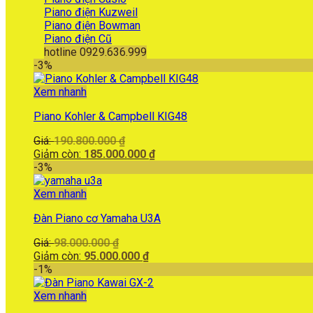
Piano điện Kuzweil
Piano điện Bowman
Piano điện Cũ
hotline 0929.636.999
-3%
Xem nhanh
Piano Kohler & Campbell KIG48
Giá
Giá:
190.800.000
₫
gốc
Giá
Giảm còn:
185.000.000
₫
là:
hiện
-3%
190.800.000 ₫.
tại
là:
Xem nhanh
185.000.000 ₫.
Đàn Piano cơ Yamaha U3A
Giá
Giá:
98.000.000
₫
gốc
Giá
Giảm còn:
95.000.000
₫
là:
hiện
-1%
98.000.000 ₫.
tại
là:
Xem nhanh
95.000.000 ₫.