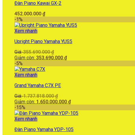
Đàn Piano Kawai GX-2
452.000.000
₫
-1%
Xem nhanh
Upright Piano Yamaha YUS5
Giá
Giá:
355.690.000
₫
gốc
Giá
Giảm còn:
353.690.000
₫
là:
hiện
-5%
355.690.000 ₫.
tại
là:
Xem nhanh
353.690.000 ₫.
Grand Yamaha C7X PE
Giá
Giá:
1.737.818.000
₫
gốc
Giá
Giảm còn:
1.650.000.000
₫
là:
hiện
-15%
1.737.818.000 ₫.
tại
là:
Xem nhanh
1.650.000.000 ₫.
Đàn Piano Yamaha YDP-105