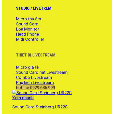
6.960.000 ₫.
tại
là:
STUDIO / LIVETREM
5.690.000 ₫.
Micro thu âm
Sound Card
Loa Monitor
Head Phone
Midi Controller
THIẾT BỊ LIVESTREAM
Micro giá rẻ
Sound Card hát Livestream
Combo Livestream
Phụ kiện Livestream
hotline 0929.636.999
Xem nhanh
Sound Card Steinberg UR22C