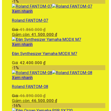
là:
hiện
-1%
35.900.000 ₫.
tại
là:
Xem nhanh
30.000.000 ₫.
Roland FANTOM-07
Giá
Giá:
41.860.000
₫
gốc
Giá
Giảm còn:
41.500.000
₫
là:
hiện
41.860.000 ₫.
tại
Xem nhanh
là:
Đàn Synthesizer Yamaha MODX M7
41.500.000 ₫.
Giá:
42.400.000
₫
-1%
Xem nhanh
Roland FANTOM-08
Giá
Giá:
46.890.000
₫
gốc
Giá
Giảm còn:
46.500.000
₫
là:
hiện
-16%
46.890.000 ₫.
tại