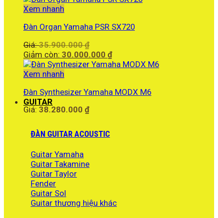
là:
Xem nhanh
46.500.000 ₫.
Đàn Organ Yamaha PSR SX720
Giá
Giá:
35.900.000
₫
gốc
Giá
Giảm còn:
30.000.000
₫
là:
hiện
35.900.000 ₫.
tại
Xem nhanh
là:
Đàn Synthesizer Yamaha MODX M6
30.000.000 ₫.
GUITAR
Giá:
38.280.000
₫
ĐÀN GUITAR ACOUSTIC
Guitar Yamaha
Guitar Takamine
Guitar Taylor
Fender
Guitar Sol
Guitar thương hiệu khác