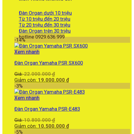
Đàn Organ dưới 10 triệu
Từ 10 triệu đến 20 triệu
Từ 20 triệu đến 30 triệu
Đàn Organ trên 30 triệu
hotline 0929.636.999
-14%
Xem nhanh
Đàn Organ Yamaha PSR SX600
Giá
Giá:
22.000.000
₫
gốc
Giá
Giảm còn:
19.000.000
₫
là:
hiện
-3%
22.000.000 ₫.
tại
là:
Xem nhanh
19.000.000 ₫.
Đàn Organ Yamaha PSR-E483
Giá
Giá:
10.800.000
₫
gốc
Giá
Giảm còn:
10.500.000
₫
là:
hiện
-5%