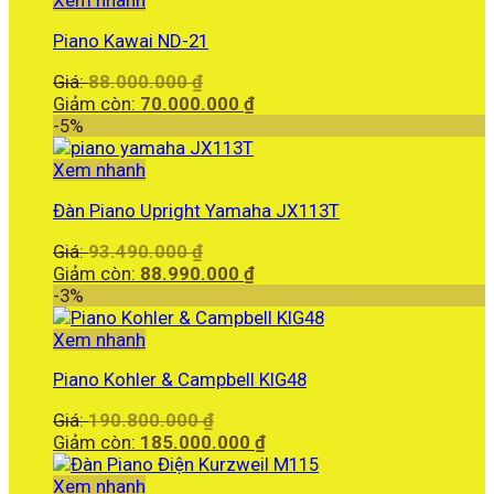
Xem nhanh
Piano Kawai ND-21
Giá
Giá:
88.000.000
₫
gốc
Giá
Giảm còn:
70.000.000
₫
là:
hiện
-5%
88.000.000 ₫.
tại
là:
Xem nhanh
70.000.000 ₫.
Đàn Piano Upright Yamaha JX113T
Giá
Giá:
93.490.000
₫
gốc
Giá
Giảm còn:
88.990.000
₫
là:
hiện
-3%
93.490.000 ₫.
tại
là:
Xem nhanh
88.990.000 ₫.
Piano Kohler & Campbell KIG48
Giá
Giá:
190.800.000
₫
gốc
Giá
Giảm còn:
185.000.000
₫
là:
hiện
190.800.000 ₫.
tại
Xem nhanh