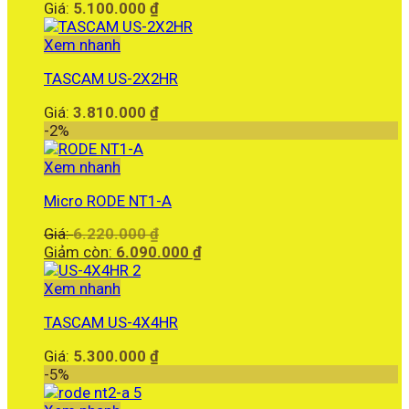
Giá:
5.100.000
₫
Xem nhanh
TASCAM US-2X2HR
Giá:
3.810.000
₫
-2%
Xem nhanh
Micro RODE NT1-A
Giá
Giá:
6.220.000
₫
gốc
Giá
Giảm còn:
6.090.000
₫
là:
hiện
6.220.000 ₫.
tại
Xem nhanh
là:
TASCAM US-4X4HR
6.090.000 ₫.
Giá:
5.300.000
₫
-5%