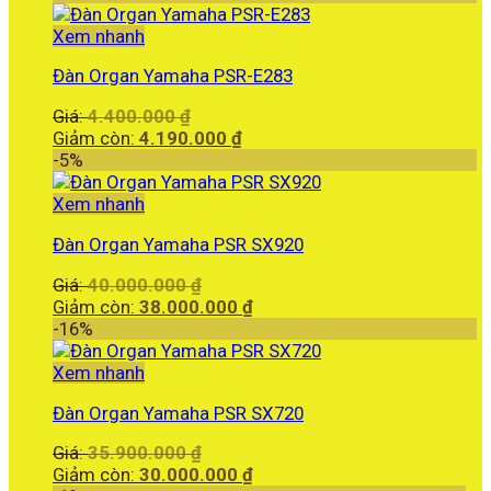
10.800.000 ₫.
tại
là:
Xem nhanh
10.500.000 ₫.
Đàn Organ Yamaha PSR-E283
Giá
Giá:
4.400.000
₫
gốc
Giá
Giảm còn:
4.190.000
₫
là:
hiện
-5%
4.400.000 ₫.
tại
là:
Xem nhanh
4.190.000 ₫.
Đàn Organ Yamaha PSR SX920
Giá
Giá:
40.000.000
₫
gốc
Giá
Giảm còn:
38.000.000
₫
là:
hiện
-16%
40.000.000 ₫.
tại
là:
Xem nhanh
38.000.000 ₫.
Đàn Organ Yamaha PSR SX720
Giá
Giá:
35.900.000
₫
gốc
Giá
Giảm còn:
30.000.000
₫