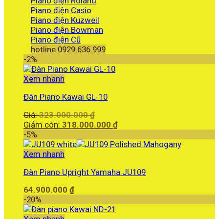
Piano điện Roland
Piano điện Casio
Piano điện Kuzweil
Piano điện Bowman
Piano điện Cũ
hotline 0929.636.999
-2%
Xem nhanh
Đàn Piano Kawai GL-10
Giá
Giá:
323.000.000
₫
gốc
Giá
Giảm còn:
318.000.000
₫
là:
hiện
-5%
323.000.000 ₫.
tại
là:
Xem nhanh
318.000.000 ₫.
Đàn Piano Upright Yamaha JU109
64.900.000
₫
-20%