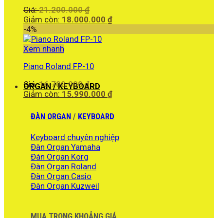
Giá
Giá:
21.200.000
₫
gốc
Giá
Giảm còn:
18.000.000
₫
là:
hiện
-4%
21.200.000 ₫.
tại
là:
Xem nhanh
18.000.000 ₫.
Piano Roland FP-10
Giá
Giá:
16.700.000
₫
ORGAN / KEYBOARD
gốc
Giá
Giảm còn:
15.990.000
₫
là:
hiện
16.700.000 ₫.
tại
ĐÀN ORGAN
/
KEYBOARD
là:
15.990.000 ₫.
Keyboard chuyên nghiệp
Đàn Organ Yamaha
Đàn Organ Korg
Đàn Organ Roland
Đàn Organ Casio
Đàn Organ Kuzweil
MUA TRONG KHOẢNG GIÁ