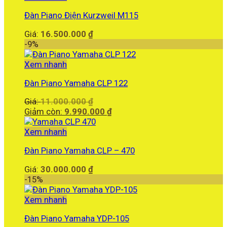
là:
Đàn Piano Điện Kurzweil M115
185.000.000 ₫.
Giá:
16.500.000
₫
-9%
Xem nhanh
Đàn Piano Yamaha CLP 122
Giá
Giá:
11.000.000
₫
gốc
Giá
Giảm còn:
9.990.000
₫
là:
hiện
11.000.000 ₫.
tại
Xem nhanh
là:
Đàn Piano Yamaha CLP – 470
9.990.000 ₫.
Giá:
30.000.000
₫
-15%
Xem nhanh
Đàn Piano Yamaha YDP-105