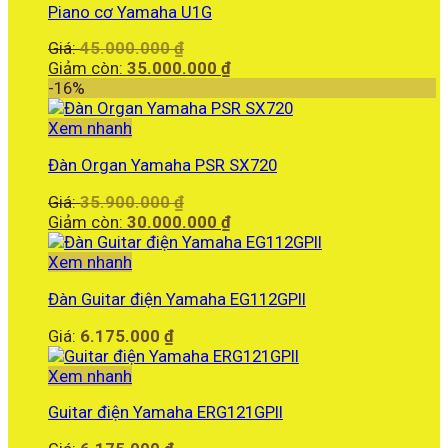
Piano cơ Yamaha U1G
Giá
Giá:
45.000.000
₫
gốc
Giá
Giảm còn:
35.000.000
₫
là:
hiện
-16%
45.000.000 ₫.
tại
là:
Xem nhanh
35.000.000 ₫.
Đàn Organ Yamaha PSR SX720
Giá
Giá:
35.900.000
₫
gốc
Giá
Giảm còn:
30.000.000
₫
là:
hiện
35.900.000 ₫.
tại
Xem nhanh
là:
Đàn Guitar điện Yamaha EG112GPII
30.000.000 ₫.
Giá:
6.175.000
₫
Xem nhanh
Guitar điện Yamaha ERG121GPII