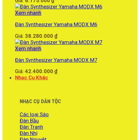
Giá:
6.175.000
₫
Xem nhanh
Đàn Synthesizer Yamaha MODX M6
Giá:
38.280.000
₫
Xem nhanh
Đàn Synthesizer Yamaha MODX M7
Giá:
42.400.000
₫
Nhạc Cụ Khác
NHẠC CỤ DÂN TỘC
Các loại Sáo
Đàn Bầu
Đàn Tranh
Đàn Nhị
Đàn Nguyệt