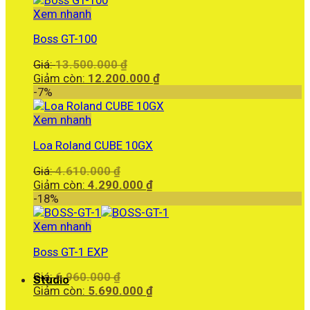
Xem nhanh
Boss GT-100
Giá
Giá:
13.500.000
₫
gốc
Giá
Giảm còn:
12.200.000
₫
là:
hiện
-7%
13.500.000 ₫.
tại
là:
Xem nhanh
12.200.000 ₫.
Loa Roland CUBE 10GX
Giá
Giá:
4.610.000
₫
gốc
Giá
Giảm còn:
4.290.000
₫
là:
hiện
-18%
4.610.000 ₫.
tại
là:
Xem nhanh
4.290.000 ₫.
Boss GT-1 EXP
Giá
Giá:
6.960.000
₫
Studio
gốc
Giá
Giảm còn:
5.690.000
₫
là:
hiện