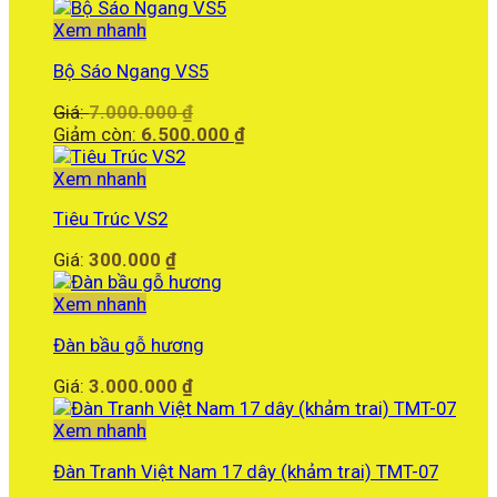
Xem nhanh
Bộ Sáo Ngang VS5
Giá
Giá:
7.000.000
₫
gốc
Giá
Giảm còn:
6.500.000
₫
là:
hiện
7.000.000 ₫.
tại
Xem nhanh
là:
Tiêu Trúc VS2
6.500.000 ₫.
Giá:
300.000
₫
Xem nhanh
Đàn bầu gỗ hương
Giá:
3.000.000
₫
Xem nhanh
Đàn Tranh Việt Nam 17 dây (khảm trai) TMT-07