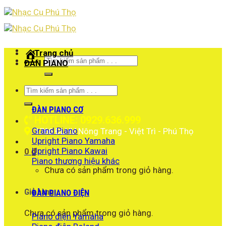
Skip
to
content
Trang chủ
Tìm
ĐÀN PIANO
kiếm:
Tìm
kiếm:
ĐÀN PIANO CƠ
HOTLINE: 0929.636.999
Grand Piano
1766 ĐLHV Nông Trang - Việt Trì - Phú Thọ
Upright Piano Yamaha
Upright Piano Kawai
0
₫
Piano thương hiệu khác
Chưa có sản phẩm trong giỏ hàng.
Giỏ hàng
ĐÀN PIANO ĐIỆN
Chưa có sản phẩm trong giỏ hàng.
Piano điện Yamaha