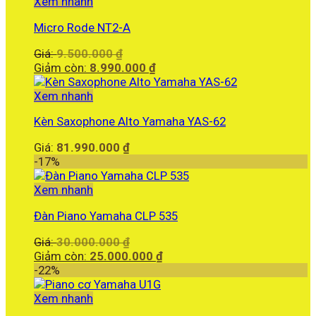
Xem nhanh
Micro Rode NT2-A
Giá
Giá:
9.500.000
₫
gốc
Giá
Giảm còn:
8.990.000
₫
là:
hiện
9.500.000 ₫.
tại
Xem nhanh
là:
Kèn Saxophone Alto Yamaha YAS-62
8.990.000 ₫.
Giá:
81.990.000
₫
-17%
Xem nhanh
Đàn Piano Yamaha CLP 535
Giá
Giá:
30.000.000
₫
gốc
Giá
Giảm còn:
25.000.000
₫
là:
hiện
-22%
30.000.000 ₫.
tại
là:
Xem nhanh
25.000.000 ₫.