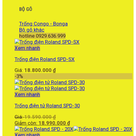
BỘ GÕ
Trống Congo - Bonga
Bộ gõ khác
hotline 0929.636.999
Xem nhanh
Trống điện Roland SPD-SX
Giá:
18.800.000
₫
-3%
Xem nhanh
Trống điện tử Roland SPD-30
Giá
Giá:
19.590.000
₫
gốc
Giá
Giảm còn:
18.990.000
₫
là:
hiện
19.590.000 ₫.
tại
Xem nhanh