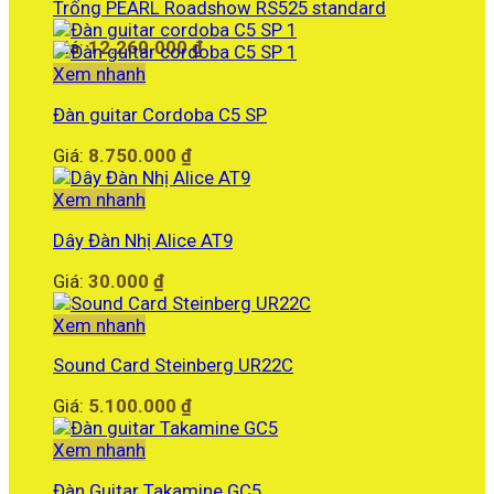
Trống PEARL Roadshow RS525 standard
34.340.000 ₫.
Giá:
12.260.000
₫
Xem nhanh
Đàn guitar Cordoba C5 SP
Giá:
8.750.000
₫
Xem nhanh
Dây Đàn Nhị Alice AT9
Giá:
30.000
₫
Xem nhanh
Sound Card Steinberg UR22C
Giá:
5.100.000
₫
Xem nhanh
Đàn Guitar Takamine GC5