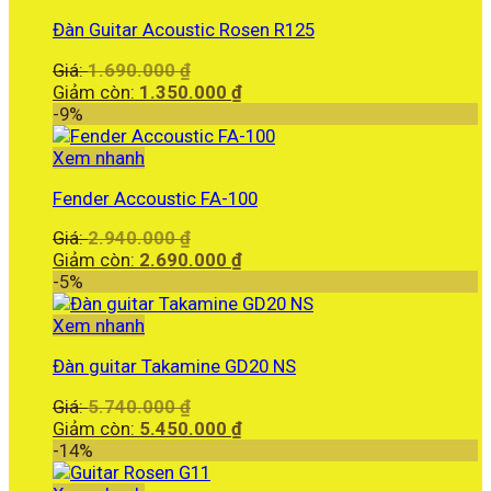
Đàn Guitar Acoustic Rosen R125
Giá
Giá:
1.690.000
₫
gốc
Giá
Giảm còn:
1.350.000
₫
là:
hiện
-9%
1.690.000 ₫.
tại
là:
Xem nhanh
1.350.000 ₫.
Fender Accoustic FA-100
Giá
Giá:
2.940.000
₫
gốc
Giá
Giảm còn:
2.690.000
₫
là:
hiện
-5%
2.940.000 ₫.
tại
là:
Xem nhanh
2.690.000 ₫.
Đàn guitar Takamine GD20 NS
Giá
Giá:
5.740.000
₫
gốc
Giá
Giảm còn:
5.450.000
₫
là:
hiện
-14%
5.740.000 ₫.
tại