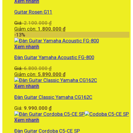
là:
Xem nhanh
5.450.000 ₫.
Guitar Rosen G11
Giá
Giá:
2.100.000
₫
gốc
Giá
Giảm còn:
1.800.000
₫
là:
hiện
-13%
2.100.000 ₫.
tại
là:
Xem nhanh
1.800.000 ₫.
Đàn Guitar Yamaha Acoustic FG-800
Giá
Giá:
6.800.000
₫
gốc
Giá
Giảm còn:
5.890.000
₫
là:
hiện
6.800.000 ₫.
tại
Xem nhanh
là:
Đàn Guitar Classic Yamaha CG162C
5.890.000 ₫.
Giá:
9.990.000
₫
Xem nhanh
Đàn Guitar Cordoba C5-CE SP