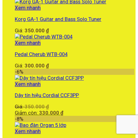
Xem nhanh
Korg GA-1 Guitar and Bass Solo Tuner
Giá:
350.000
₫
Xem nhanh
Pedal Cherub WTB-004
Giá:
300.000
₫
-6%
Xem nhanh
Dây tín hiệu Cordial CCF3PP
Giá
Giá:
350.000
₫
gốc
Giá
Giảm còn:
330.000
₫
là:
hiện
-8%
350.000 ₫.
tại
là:
Xem nhanh
330.000 ₫.