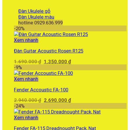
Đàn Ukulele gỗ
Đàn Ukulele màu
hotline 0929.636.999
-20%
Xem nhanh
Đàn Guitar Acoustic Rosen R125
Giá
Giá
1.690.000
₫
1.350.000
₫
gốc
hiện
-9%
là:
tại
1.690.000 ₫.
là:
Xem nhanh
1.350.000 ₫.
Fender Accoustic FA-100
Giá
Giá
2.940.000
₫
2.690.000
₫
gốc
hiện
-24%
là:
tại
2.940.000 ₫.
là:
Xem nhanh
2.690.000 ₫.
Fender FA-115 Dreadnought Pack, Nat