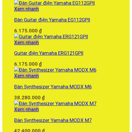
gốc
hiện
là:
tại
Xem nhanh
35.900.000 ₫.
là:
Đàn Guitar điện Yamaha EG112GPII
30.000.000 ₫.
6.175.000
₫
Xem nhanh
Guitar điện Yamaha ERG121GPII
6.175.000
₫
Xem nhanh
Đàn Synthesizer Yamaha MODX M6
38.280.000
₫
Xem nhanh
Đàn Synthesizer Yamaha MODX M7
42.400.000
₫