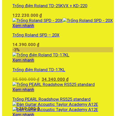
Trống điện Roland TD-25KVX + KD-220
122.230.000
₫
Xem nhanh
Trống Roland SPD – 20X
14.390.000
₫
-3%
Xem nhanh
Trống điện Roland TD-17KL
Giá
Giá
35.500.000
₫
34.340.000
₫
gốc
hiện
là:
tại
Xem nhanh
35.500.000 ₫.
là:
Trống PEARL Roadshow RS525 standard
34.340.000 ₫.
12.260.000
₫
Xem nhanh