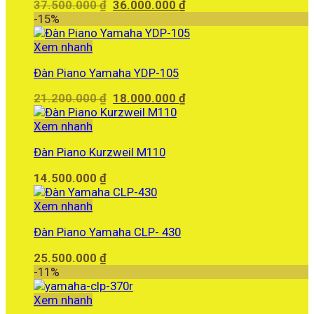
Giá
Giá
37.500.000
₫
36.000.000
₫
gốc
hiện
-15%
là:
tại
37.500.000 ₫.
là:
Xem nhanh
36.000.000 ₫.
Đàn Piano Yamaha YDP-105
Giá
Giá
21.200.000
₫
18.000.000
₫
gốc
hiện
là:
tại
Xem nhanh
21.200.000 ₫.
là:
Đàn Piano Kurzweil M110
18.000.000 ₫.
14.500.000
₫
Xem nhanh
Đàn Piano Yamaha CLP- 430
25.500.000
₫
-11%
Xem nhanh