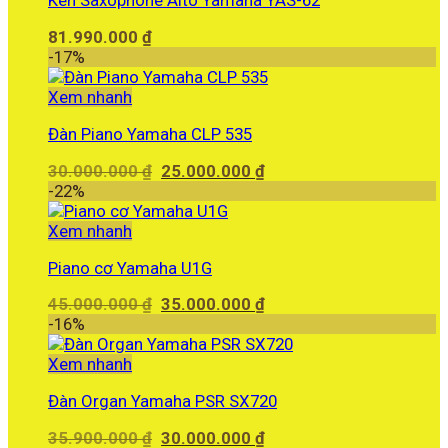
Kèn Saxophone Alto Yamaha YAS-62
6.090.000 ₫.
81.990.000
₫
-17%
Xem nhanh
Đàn Piano Yamaha CLP 535
Giá
Giá
30.000.000
₫
25.000.000
₫
gốc
hiện
-22%
là:
tại
30.000.000 ₫.
là:
Xem nhanh
25.000.000 ₫.
Piano cơ Yamaha U1G
Giá
Giá
45.000.000
₫
35.000.000
₫
gốc
hiện
-16%
là:
tại
45.000.000 ₫.
là:
Xem nhanh
35.000.000 ₫.
Đàn Organ Yamaha PSR SX720
Giá
Giá
35.900.000
₫
30.000.000
₫