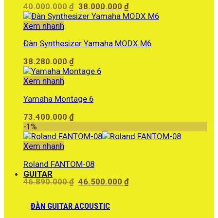
Giá
Giá
40.000.000
₫
38.000.000
₫
gốc
hiện
là:
tại
Xem nhanh
40.000.000 ₫.
là:
Đàn Synthesizer Yamaha MODX M6
38.000.000 ₫.
38.280.000
₫
Xem nhanh
Yamaha Montage 6
73.400.000
₫
-1%
Xem nhanh
Roland FANTOM-08
GUITAR
Giá
Giá
46.890.000
₫
46.500.000
₫
gốc
hiện
là:
tại
ĐÀN GUITAR ACOUSTIC
46.890.000 ₫.
là: