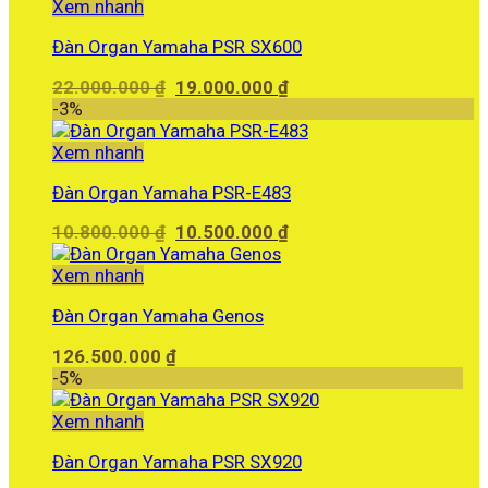
6.000.000 ₫.
là:
Xem nhanh
5.780.000 ₫.
Đàn Organ Yamaha PSR SX600
Giá
Giá
22.000.000
₫
19.000.000
₫
gốc
hiện
-3%
là:
tại
22.000.000 ₫.
là:
Xem nhanh
19.000.000 ₫.
Đàn Organ Yamaha PSR-E483
Giá
Giá
10.800.000
₫
10.500.000
₫
gốc
hiện
là:
tại
Xem nhanh
10.800.000 ₫.
là:
Đàn Organ Yamaha Genos
10.500.000 ₫.
126.500.000
₫
-5%
Xem nhanh
Đàn Organ Yamaha PSR SX920