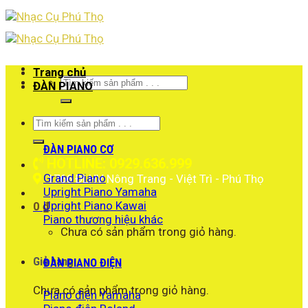
Skip
to
content
Trang chủ
Tìm
ĐÀN PIANO
kiếm:
Tìm
kiếm:
ĐÀN PIANO CƠ
HOTLINE: 0929.636.999
Grand Piano
1766 ĐLHV Nông Trang - Việt Trì - Phú Thọ
Upright Piano Yamaha
Upright Piano Kawai
0
₫
Piano thương hiệu khác
Chưa có sản phẩm trong giỏ hàng.
Giỏ hàng
ĐÀN PIANO ĐIỆN
Chưa có sản phẩm trong giỏ hàng.
Piano điện Yamaha