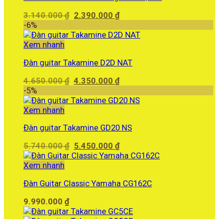
Giá
Giá
3.140.000
₫
2.390.000
₫
gốc
hiện
-6%
là:
tại
3.140.000 ₫.
là:
Xem nhanh
2.390.000 ₫.
Đàn guitar Takamine D2D NAT
Giá
Giá
4.650.000
₫
4.350.000
₫
gốc
hiện
-5%
là:
tại
4.650.000 ₫.
là:
Xem nhanh
4.350.000 ₫.
Đàn guitar Takamine GD20 NS
Giá
Giá
5.740.000
₫
5.450.000
₫
gốc
hiện
là:
tại
Xem nhanh
5.740.000 ₫.
là:
Đàn Guitar Classic Yamaha CG162C
5.450.000 ₫.
9.990.000
₫