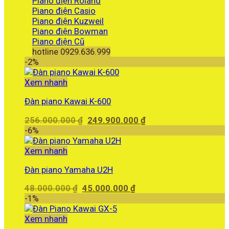
Piano điện Roland
Piano điện Casio
Piano điện Kuzweil
Piano điện Bowman
Piano điện Cũ
hotline 0929.636.999
-2%
Xem nhanh
Đàn piano Kawai K-600
Giá
Giá
256.000.000
₫
249.900.000
₫
gốc
hiện
-6%
là:
tại
256.000.000 ₫.
là:
Xem nhanh
249.900.000 ₫.
Đàn piano Yamaha U2H
Giá
Giá
48.000.000
₫
45.000.000
₫
gốc
hiện
-1%
là:
tại
48.000.000 ₫.
là:
Xem nhanh
45.000.000 ₫.