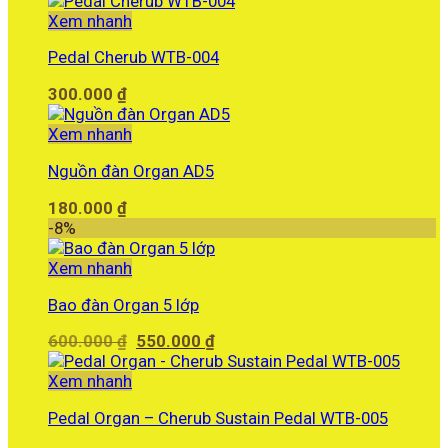
là:
tại
Xem nhanh
1.200.000 ₫.
là:
Pedal Cherub WTB-004
1.090.000 ₫.
300.000
₫
Xem nhanh
Nguồn đàn Organ AD5
180.000
₫
-8%
Xem nhanh
Bao đàn Organ 5 lớp
Giá
Giá
600.000
₫
550.000
₫
gốc
hiện
là:
tại
Xem nhanh
600.000 ₫.
là:
Pedal Organ – Cherub Sustain Pedal WTB-005
550.000 ₫.