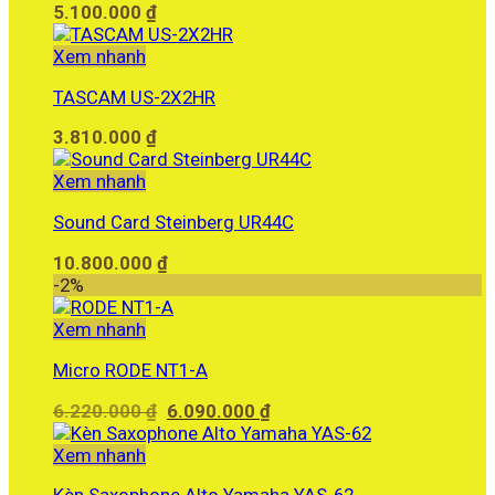
5.100.000
₫
Xem nhanh
TASCAM US-2X2HR
3.810.000
₫
Xem nhanh
Sound Card Steinberg UR44C
10.800.000
₫
-2%
Xem nhanh
Micro RODE NT1-A
Giá
Giá
6.220.000
₫
6.090.000
₫
gốc
hiện
là:
tại
Xem nhanh
6.220.000 ₫.
là: