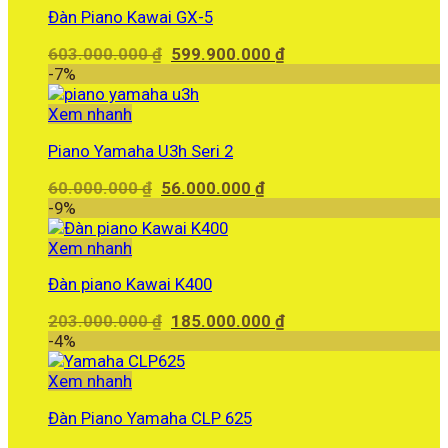
Đàn Piano Kawai GX-5
Giá
Giá
603.000.000
₫
599.900.000
₫
gốc
hiện
-7%
là:
tại
603.000.000 ₫.
là:
Xem nhanh
599.900.000 ₫.
Piano Yamaha U3h Seri 2
Giá
Giá
60.000.000
₫
56.000.000
₫
gốc
hiện
-9%
là:
tại
60.000.000 ₫.
là:
Xem nhanh
56.000.000 ₫.
Đàn piano Kawai K400
Giá
Giá
203.000.000
₫
185.000.000
₫
gốc
hiện
-4%
là:
tại
203.000.000 ₫.
là:
Xem nhanh
185.000.000 ₫.
Đàn Piano Yamaha CLP 625