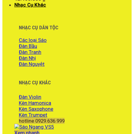
Nhạc Cụ Khác
NHẠC CỤ DÂN TỘC
Các loại Sáo
Đàn Bầu
Đàn Tranh
Đàn Nhị
Đàn Nguyệt
NHẠC CỤ KHÁC
Đàn Violin
Kèn Hamonica
Kèn Saxophone
Kèn Trumpet
hotline 0929.636.999
Xem nhanh