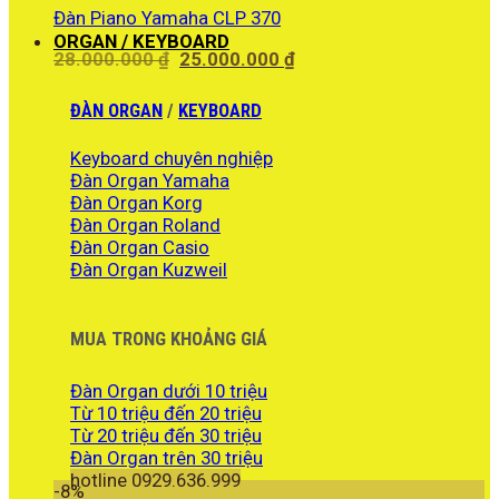
Đàn Piano Yamaha CLP 370
ORGAN / KEYBOARD
Giá
Giá
28.000.000
₫
25.000.000
₫
gốc
hiện
là:
tại
ĐÀN ORGAN
/
KEYBOARD
28.000.000 ₫.
là:
25.000.000 ₫.
Keyboard chuyên nghiệp
Đàn Organ Yamaha
Đàn Organ Korg
Đàn Organ Roland
Đàn Organ Casio
Đàn Organ Kuzweil
MUA TRONG KHOẢNG GIÁ
Đàn Organ dưới 10 triệu
Từ 10 triệu đến 20 triệu
Từ 20 triệu đến 30 triệu
Đàn Organ trên 30 triệu
hotline 0929.636.999
-8%