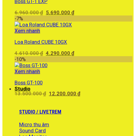
Boss GT-1 EXP
Giá
Giá
6.960.000
₫
5.690.000
₫
gốc
hiện
-7%
là:
tại
6.960.000 ₫.
là:
Xem nhanh
5.690.000 ₫.
Loa Roland CUBE 10GX
Giá
Giá
4.610.000
₫
4.290.000
₫
gốc
hiện
-10%
là:
tại
4.610.000 ₫.
là:
Xem nhanh
4.290.000 ₫.
Boss GT-100
Studio
Giá
Giá
13.500.000
₫
12.200.000
₫
gốc
hiện
là:
tại
13.500.000 ₫.
là:
STUDIO / LIVETREM
12.200.000 ₫.
Micro thu âm
Sound Card