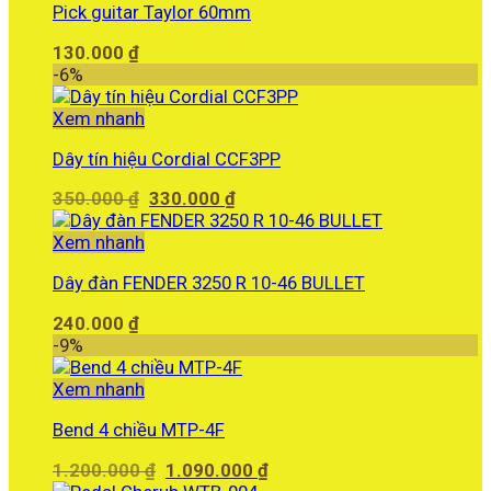
Pick guitar Taylor 60mm
130.000
₫
-6%
Xem nhanh
Dây tín hiệu Cordial CCF3PP
Giá
Giá
350.000
₫
330.000
₫
gốc
hiện
là:
tại
Xem nhanh
350.000 ₫.
là:
Dây đàn FENDER 3250 R 10-46 BULLET
330.000 ₫.
240.000
₫
-9%
Xem nhanh
Bend 4 chiều MTP-4F
Giá
Giá
1.200.000
₫
1.090.000
₫
gốc
hiện