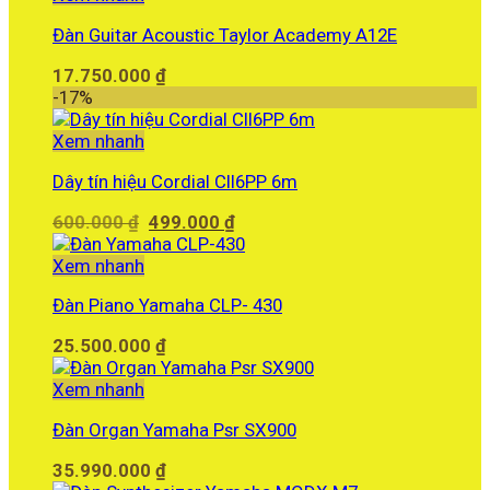
Đàn Guitar Acoustic Taylor Academy A12E
17.750.000
₫
-17%
Xem nhanh
Dây tín hiệu Cordial CII6PP 6m
Giá
Giá
600.000
₫
499.000
₫
gốc
hiện
là:
tại
Xem nhanh
600.000 ₫.
là:
Đàn Piano Yamaha CLP- 430
499.000 ₫.
25.500.000
₫
Xem nhanh
Đàn Organ Yamaha Psr SX900
35.990.000
₫