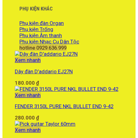
PHỤ KIỆN KHÁC
Phụ kiện đàn Organ
Phụ kiện Trống
Phụ kiện Âm thanh
Phụ kiện Nhạc Cụ Dân Tộc
hotline 0929.636.999
Xem nhanh
Dây đàn D’addario EJ27N
180.000
₫
Xem nhanh
FENDER 3150L PURE NKL BULLET END 9-42
280.000
₫
Xem nhanh