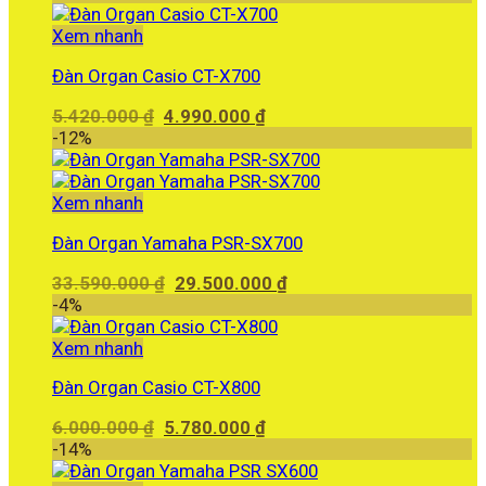
Xem nhanh
Đàn Organ Casio CT-X700
Giá
Giá
5.420.000
₫
4.990.000
₫
gốc
hiện
-12%
là:
tại
5.420.000 ₫.
là:
4.990.000 ₫.
Xem nhanh
Đàn Organ Yamaha PSR-SX700
Giá
Giá
33.590.000
₫
29.500.000
₫
gốc
hiện
-4%
là:
tại
33.590.000 ₫.
là:
Xem nhanh
29.500.000 ₫.
Đàn Organ Casio CT-X800
Giá
Giá
6.000.000
₫
5.780.000
₫
gốc
hiện
-14%
là:
tại