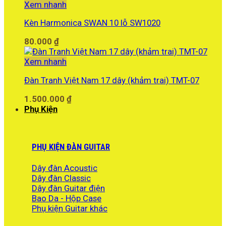
Xem nhanh
Kèn Harmonica SWAN 10 lỗ SW1020
80.000
₫
Xem nhanh
Đàn Tranh Việt Nam 17 dây (khảm trai) TMT-07
1.500.000
₫
Phụ Kiện
PHỤ KIỆN ĐÀN GUITAR
Dây đàn Acoustic
Dây đàn Classic
Dây đàn Guitar điện
Bao Da - Hộp Case
Phụ kiện Guitar khác