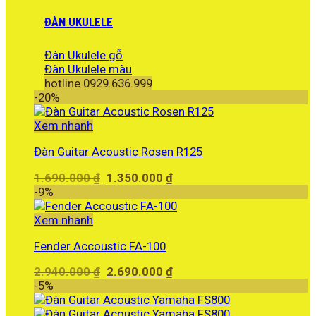
ĐÀN UKULELE
Đàn Ukulele gỗ
Đàn Ukulele màu
hotline 0929.636.999
-20%
Xem nhanh
Đàn Guitar Acoustic Rosen R125
Giá
Giá
1.690.000
₫
1.350.000
₫
gốc
hiện
-9%
là:
tại
1.690.000 ₫.
là:
Xem nhanh
1.350.000 ₫.
Fender Accoustic FA-100
Giá
Giá
2.940.000
₫
2.690.000
₫
gốc
hiện
-5%
là:
tại
2.940.000 ₫.
là: