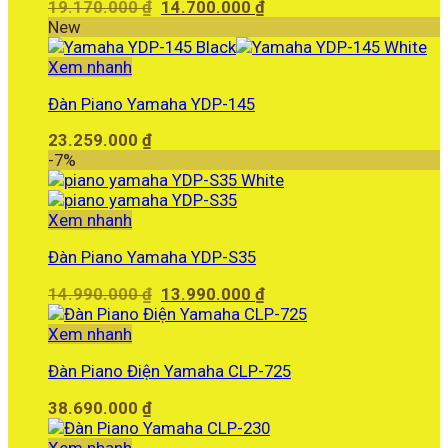
Giá
Giá
19.170.000
₫
14.700.000
₫
gốc
hiện
New
là:
tại
19.170.000 ₫.
là:
Xem nhanh
14.700.000 ₫.
Đàn Piano Yamaha YDP-145
23.259.000
₫
-7%
Xem nhanh
Đàn Piano Yamaha YDP-S35
Giá
Giá
14.990.000
₫
13.990.000
₫
gốc
hiện
là:
tại
Xem nhanh
14.990.000 ₫.
là:
Đàn Piano Điện Yamaha CLP-725
13.990.000 ₫.
38.690.000
₫
Xem nhanh