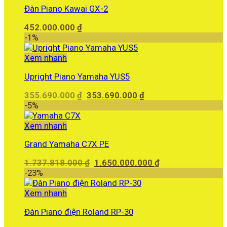
Đàn Piano Kawai GX-2
452.000.000
₫
-1%
Xem nhanh
Upright Piano Yamaha YUS5
Giá
Giá
355.690.000
₫
353.690.000
₫
gốc
hiện
-5%
là:
tại
355.690.000 ₫.
là:
Xem nhanh
353.690.000 ₫.
Grand Yamaha C7X PE
Giá
Giá
1.737.818.000
₫
1.650.000.000
₫
gốc
hiện
-23%
là:
tại
1.737.818.000 ₫.
là:
Xem nhanh
1.650.000.000 ₫.
Đàn Piano điện Roland RP-30