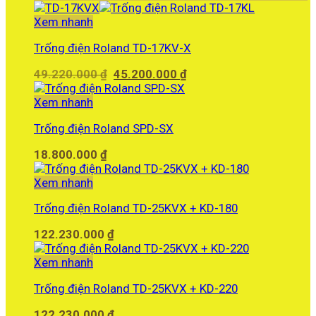
là:
tại
35.500.000 ₫.
là:
Xem nhanh
34.340.000 ₫.
Trống điện Roland TD-17KV-X
Giá
Giá
49.220.000
₫
45.200.000
₫
gốc
hiện
là:
tại
Xem nhanh
49.220.000 ₫.
là:
Trống điện Roland SPD-SX
45.200.000 ₫.
18.800.000
₫
Xem nhanh
Trống điện Roland TD-25KVX + KD-180
122.230.000
₫
Xem nhanh
Trống điện Roland TD-25KVX + KD-220
122.230.000
₫