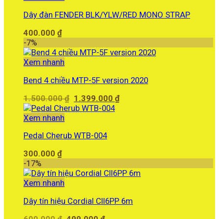
Dây đàn FENDER BLK/YLW/RED MONO STRAP
400.000
₫
-7%
Xem nhanh
Bend 4 chiều MTP-5F version 2020
Giá
Giá
1.500.000
₫
1.399.000
₫
gốc
hiện
là:
tại
Xem nhanh
1.500.000 ₫.
là:
Pedal Cherub WTB-004
1.399.000 ₫.
300.000
₫
-17%
Xem nhanh
Dây tín hiệu Cordial CII6PP 6m
Giá
Giá
600.000
₫
499.000
₫