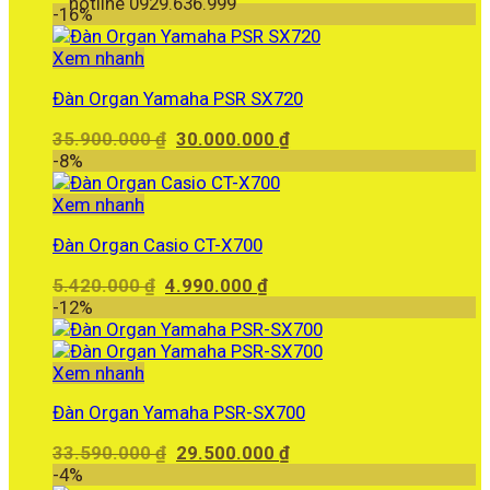
hotline 0929.636.999
-16%
Xem nhanh
Đàn Organ Yamaha PSR SX720
Giá
Giá
35.900.000
₫
30.000.000
₫
gốc
hiện
-8%
là:
tại
35.900.000 ₫.
là:
Xem nhanh
30.000.000 ₫.
Đàn Organ Casio CT-X700
Giá
Giá
5.420.000
₫
4.990.000
₫
gốc
hiện
-12%
là:
tại
5.420.000 ₫.
là:
4.990.000 ₫.
Xem nhanh
Đàn Organ Yamaha PSR-SX700
Giá
Giá
33.590.000
₫
29.500.000
₫
gốc
hiện
-4%