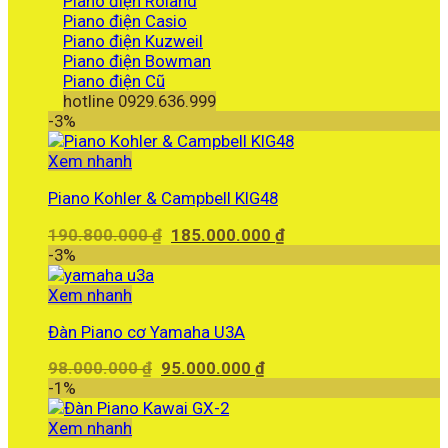
Piano điện Roland
Piano điện Casio
Piano điện Kuzweil
Piano điện Bowman
Piano điện Cũ
hotline 0929.636.999
-3%
Xem nhanh
Piano Kohler & Campbell KIG48
Giá
Giá
190.800.000
₫
185.000.000
₫
gốc
hiện
-3%
là:
tại
190.800.000 ₫.
là:
Xem nhanh
185.000.000 ₫.
Đàn Piano cơ Yamaha U3A
Giá
Giá
98.000.000
₫
95.000.000
₫
gốc
hiện
-1%
là:
tại
98.000.000 ₫.
là:
Xem nhanh
95.000.000 ₫.