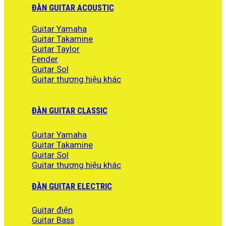
là:
tại
ĐÀN GUITAR ACOUSTIC
35.900.000 ₫.
là:
30.000.000 ₫.
Guitar Yamaha
Guitar Takamine
Guitar Taylor
Fender
Guitar Sol
Guitar thương hiệu khác
ĐÀN GUITAR CLASSIC
Guitar Yamaha
Guitar Takamine
Guitar Sol
Guitar thương hiệu khác
ĐÀN GUITAR ELECTRIC
Guitar điện
Guitar Bass