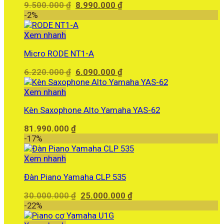
Giá
Giá
9.500.000
₫
8.990.000
₫
gốc
hiện
-2%
là:
tại
9.500.000 ₫.
là:
Xem nhanh
8.990.000 ₫.
Micro RODE NT1-A
Giá
Giá
6.220.000
₫
6.090.000
₫
gốc
hiện
là:
tại
Xem nhanh
6.220.000 ₫.
là:
Kèn Saxophone Alto Yamaha YAS-62
6.090.000 ₫.
81.990.000
₫
-17%
Xem nhanh
Đàn Piano Yamaha CLP 535
Giá
Giá
30.000.000
₫
25.000.000
₫
gốc
hiện
-22%
là:
tại