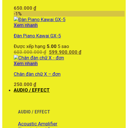
650.000
₫
-1%
Xem nhanh
Đàn Piano Kawai GX-5
Được xếp hạng
5.00
5 sao
Giá
Giá
603.000.000
₫
599.900.000
₫
gốc
hiện
là:
tại
Xem nhanh
603.000.000 ₫.
là:
Chân đàn chữ X – đơn
599.900.000 ₫.
250.000
₫
AUDIO / EFFECT
AUDIO / EFFECT
Acoustic Amplifier