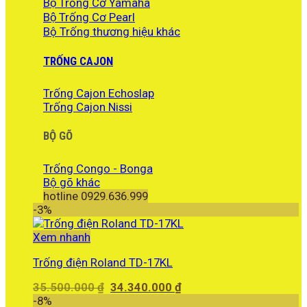
Bộ Trống Cơ Yamaha
Bộ Trống Cơ Pearl
Bộ Trống thương hiệu khác
TRỐNG CAJON
Trống Cajon Echoslap
Trống Cajon Nissi
BỘ GÕ
Trống Congo - Bonga
Bộ gõ khác
hotline 0929.636.999
-3%
Xem nhanh
Trống điện Roland TD-17KL
Giá
Giá
35.500.000
₫
34.340.000
₫
gốc
hiện
-8%