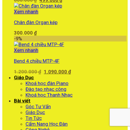
gốc
hiện
là:
tại
Xem nhanh
600.000 ₫.
là:
Chân đàn Organ kép
499.000 ₫.
300.000
₫
-9%
Xem nhanh
Bend 4 chiều MTP-4F
Giá
Giá
1.200.000
₫
1.090.000
₫
gốc
hiện
Giáo Dục
là:
tại
Khoá học đàn Piano
1.200.000 ₫.
là:
Đào tạo nhạc công
1.090.000 ₫.
Khoá học Thanh Nhạc
Bài viết
Góc Tư Vấn
Giáo Dục
Tin Tức
Cẩm Nang Học Đàn
Công Nghệ