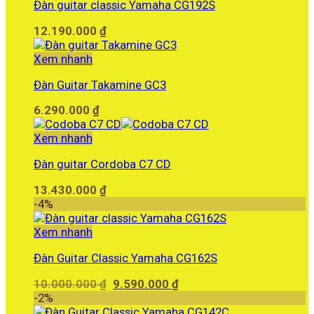
Đàn guitar classic Yamaha CG192S
2.500.000 ₫.
12.190.000
₫
Xem nhanh
Đàn Guitar Takamine GC3
6.290.000
₫
Xem nhanh
Đàn guitar Cordoba C7 CD
13.430.000
₫
-4%
Xem nhanh
Đàn Guitar Classic Yamaha CG162S
Giá
Giá
10.000.000
₫
9.590.000
₫
gốc
hiện
-2%
là:
tại