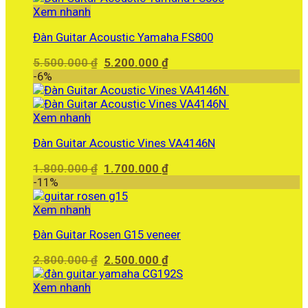
2.690.000 ₫.
Xem nhanh
Đàn Guitar Acoustic Yamaha FS800
Giá
Giá
5.500.000
₫
5.200.000
₫
gốc
hiện
-6%
là:
tại
5.500.000 ₫.
là:
5.200.000 ₫.
Xem nhanh
Đàn Guitar Acoustic Vines VA4146N
Giá
Giá
1.800.000
₫
1.700.000
₫
gốc
hiện
-11%
là:
tại
1.800.000 ₫.
là:
Xem nhanh
1.700.000 ₫.
Đàn Guitar Rosen G15 veneer
Giá
Giá
2.800.000
₫
2.500.000
₫
gốc
hiện
là:
tại
Xem nhanh
2.800.000 ₫.
là: