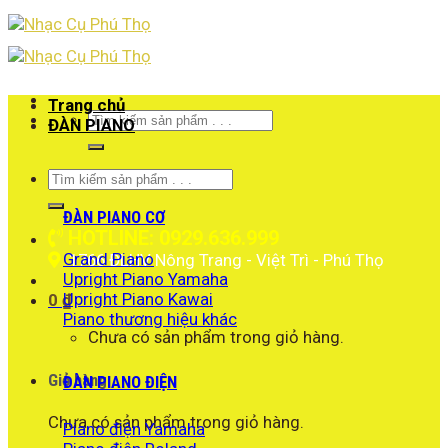
Skip
to
content
Trang chủ
Tìm
ĐÀN PIANO
kiếm:
Tìm
kiếm:
ĐÀN PIANO CƠ
HOTLINE: 0929.636.999
Grand Piano
1766 ĐLHV Nông Trang - Việt Trì - Phú Thọ
Upright Piano Yamaha
Upright Piano Kawai
0
₫
Piano thương hiệu khác
Chưa có sản phẩm trong giỏ hàng.
Giỏ hàng
ĐÀN PIANO ĐIỆN
Chưa có sản phẩm trong giỏ hàng.
Piano điện Yamaha