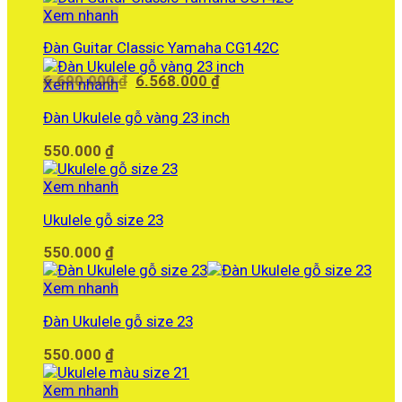
10.000.000 ₫.
là:
Xem nhanh
9.590.000 ₫.
Đàn Guitar Classic Yamaha CG142C
Giá
Giá
6.690.000
₫
6.568.000
₫
Xem nhanh
gốc
hiện
là:
tại
Đàn Ukulele gỗ vàng 23 inch
6.690.000 ₫.
là:
550.000
₫
6.568.000 ₫.
Xem nhanh
Ukulele gỗ size 23
550.000
₫
Xem nhanh
Đàn Ukulele gỗ size 23
550.000
₫
Xem nhanh