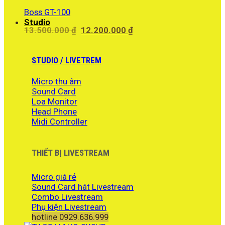
4.290.000 ₫.
Boss GT-100
Studio
Giá
Giá
13.500.000
₫
12.200.000
₫
gốc
hiện
là:
tại
13.500.000 ₫.
là:
STUDIO / LIVETREM
12.200.000 ₫.
Micro thu âm
Sound Card
Loa Monitor
Head Phone
Midi Controller
THIẾT BỊ LIVESTREAM
Micro giá rẻ
Sound Card hát Livestream
Combo Livestream
Phụ kiện Livestream
hotline 0929.636.999