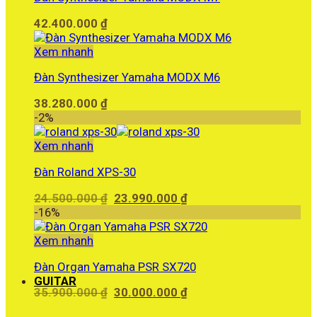
42.400.000
₫
Xem nhanh
Đàn Synthesizer Yamaha MODX M6
38.280.000
₫
-2%
Xem nhanh
Đàn Roland XPS-30
Giá
Giá
24.500.000
₫
23.990.000
₫
gốc
hiện
-16%
là:
tại
24.500.000 ₫.
là:
Xem nhanh
23.990.000 ₫.
Đàn Organ Yamaha PSR SX720
GUITAR
Giá
Giá
35.900.000
₫
30.000.000
₫
gốc
hiện