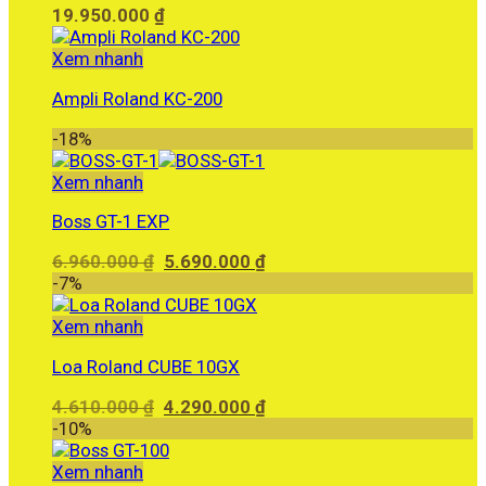
19.950.000
₫
Xem nhanh
Ampli Roland KC-200
-18%
Xem nhanh
Boss GT-1 EXP
Giá
Giá
6.960.000
₫
5.690.000
₫
gốc
hiện
-7%
là:
tại
6.960.000 ₫.
là:
Xem nhanh
5.690.000 ₫.
Loa Roland CUBE 10GX
Giá
Giá
4.610.000
₫
4.290.000
₫
gốc
hiện
-10%
là:
tại
4.610.000 ₫.
là:
Xem nhanh