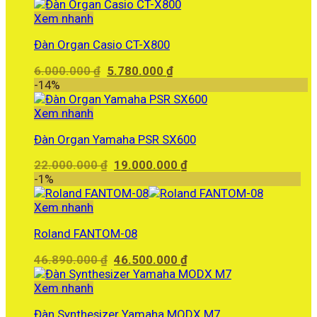
là:
tại
33.590.000 ₫.
là:
Xem nhanh
29.500.000 ₫.
Đàn Organ Casio CT-X800
Giá
Giá
6.000.000
₫
5.780.000
₫
gốc
hiện
-14%
là:
tại
6.000.000 ₫.
là:
Xem nhanh
5.780.000 ₫.
Đàn Organ Yamaha PSR SX600
Giá
Giá
22.000.000
₫
19.000.000
₫
gốc
hiện
-1%
là:
tại
22.000.000 ₫.
là:
Xem nhanh
19.000.000 ₫.
Roland FANTOM-08
Giá
Giá
46.890.000
₫
46.500.000
₫
gốc
hiện
là:
tại
Xem nhanh
46.890.000 ₫.
là:
Đàn Synthesizer Yamaha MODX M7
46.500.000 ₫.