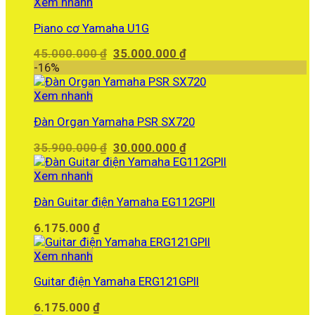
30.000.000 ₫.
là:
Xem nhanh
25.000.000 ₫.
Piano cơ Yamaha U1G
Giá
Giá
45.000.000
₫
35.000.000
₫
gốc
hiện
-16%
là:
tại
45.000.000 ₫.
là:
Xem nhanh
35.000.000 ₫.
Đàn Organ Yamaha PSR SX720
Giá
Giá
35.900.000
₫
30.000.000
₫
gốc
hiện
là:
tại
Xem nhanh
35.900.000 ₫.
là:
Đàn Guitar điện Yamaha EG112GPII
30.000.000 ₫.
6.175.000
₫
Xem nhanh
Guitar điện Yamaha ERG121GPII
6.175.000
₫