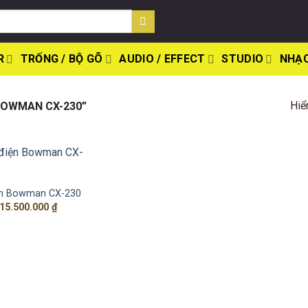
R
TRỐNG / BỘ GÕ
AUDIO / EFFECT
STUDIO
NHẠC
Hiể
BOWMAN CX-230”
ện Bowman CX-230
Giá
Giá
15.500.000
₫
gốc
hiện
là:
tại
17.500.000 ₫.
là:
15.500.000 ₫.