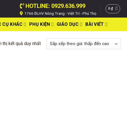
HOTLINE: 0929.636.999
0
₫
1766 ĐLHV Nông Trang - Việt Trì - Phú Thọ
 CỤ KHÁC
PHỤ KIỆN
GIÁO DỤC
BÀI VIẾT
n thị kết quả duy nhất