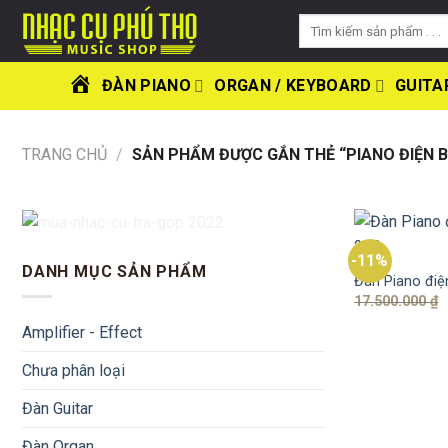
Skip
Tìm
to
kiếm:
content
ĐÀN PIANO
ORGAN / KEYBOARD
GUITA
TRANG
CHỦ
TRANG CHỦ
/
SẢN PHẨM ĐƯỢC GẮN THẺ “PIANO ĐIỆN 
-11%
DANH MỤC SẢN PHẨM
Đàn Piano đi
17.500.000
₫
Amplifier - Effect
Chưa phân loại
Đàn Guitar
Đàn Organ