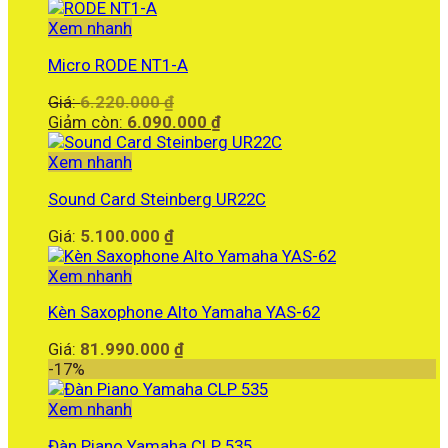
Xem nhanh
Micro RODE NT1-A
Giá
Giá:
6.220.000
₫
gốc
Giá
Giảm còn:
6.090.000
₫
là:
hiện
6.220.000 ₫.
tại
Xem nhanh
là:
Sound Card Steinberg UR22C
6.090.000 ₫.
Giá:
5.100.000
₫
Xem nhanh
Kèn Saxophone Alto Yamaha YAS-62
Giá:
81.990.000
₫
-17%
Xem nhanh
Đàn Piano Yamaha CLP 535