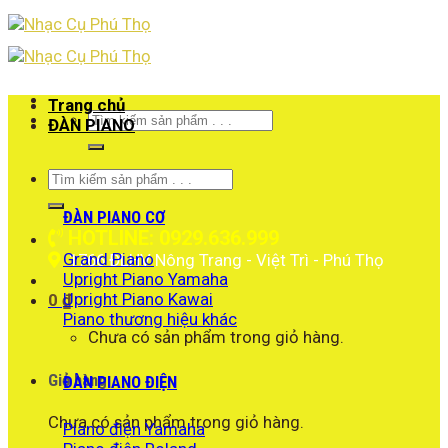
Skip
to
content
Trang chủ
Tìm
ĐÀN PIANO
kiếm:
Tìm
kiếm:
ĐÀN PIANO CƠ
HOTLINE: 0929.636.999
Grand Piano
1766 ĐLHV Nông Trang - Việt Trì - Phú Thọ
Upright Piano Yamaha
Upright Piano Kawai
0
₫
Piano thương hiệu khác
Chưa có sản phẩm trong giỏ hàng.
Giỏ hàng
ĐÀN PIANO ĐIỆN
Chưa có sản phẩm trong giỏ hàng.
Piano điện Yamaha