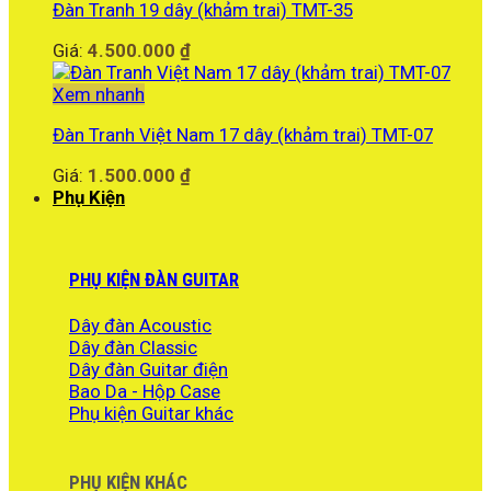
Đàn Tranh 19 dây (khảm trai) TMT-35
Giá:
4.500.000
₫
Xem nhanh
Đàn Tranh Việt Nam 17 dây (khảm trai) TMT-07
Giá:
1.500.000
₫
Phụ Kiện
PHỤ KIỆN ĐÀN GUITAR
Dây đàn Acoustic
Dây đàn Classic
Dây đàn Guitar điện
Bao Da - Hộp Case
Phụ kiện Guitar khác
PHỤ KIỆN KHÁC