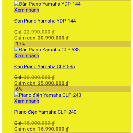
257.190.000 ₫.
tại
là:
Xem nhanh
254.990.000 ₫.
Đàn Piano Yamaha YDP-144
Giá
Giá:
22.990.000
₫
gốc
Giá
Giảm còn:
20.990.000
₫
là:
hiện
-17%
22.990.000 ₫.
tại
là:
Xem nhanh
20.990.000 ₫.
Đàn Piano Yamaha CLP 535
Giá
Giá:
30.000.000
₫
gốc
Giá
Giảm còn:
25.000.000
₫
là:
hiện
-6%
30.000.000 ₫.
tại
là:
Xem nhanh
25.000.000 ₫.
Piano điện Yamaha CLP-240
Giá
Giá:
18.000.000
₫
gốc
Giá
Giảm còn:
16.990.000
₫