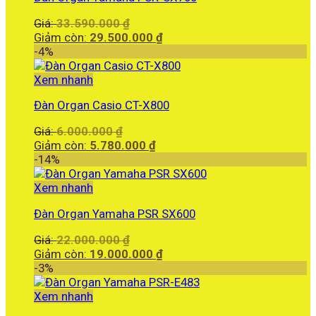
Giá
Giá:
33.590.000
₫
gốc
Giá
Giảm còn:
29.500.000
₫
là:
hiện
-4%
33.590.000 ₫.
tại
là:
Xem nhanh
29.500.000 ₫.
Đàn Organ Casio CT-X800
Giá
Giá:
6.000.000
₫
gốc
Giá
Giảm còn:
5.780.000
₫
là:
hiện
-14%
6.000.000 ₫.
tại
là:
Xem nhanh
5.780.000 ₫.
Đàn Organ Yamaha PSR SX600
Giá
Giá:
22.000.000
₫
gốc
Giá
Giảm còn:
19.000.000
₫
là:
hiện
-3%
22.000.000 ₫.
tại
là:
Xem nhanh
19.000.000 ₫.