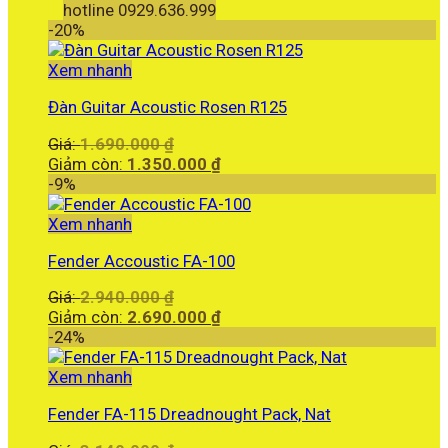
hotline 0929.636.999
-20%
Xem nhanh
Đàn Guitar Acoustic Rosen R125
Giá
Giá:
1.690.000
₫
gốc
Giá
Giảm còn:
1.350.000
₫
là:
hiện
-9%
1.690.000 ₫.
tại
là:
Xem nhanh
1.350.000 ₫.
Fender Accoustic FA-100
Giá
Giá:
2.940.000
₫
gốc
Giá
Giảm còn:
2.690.000
₫
là:
hiện
-24%
2.940.000 ₫.
tại
là:
Xem nhanh
2.690.000 ₫.
Fender FA-115 Dreadnought Pack, Nat