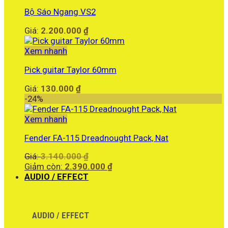
Bộ Sáo Ngang VS2
Giá:
2.200.000
₫
Xem nhanh
Pick guitar Taylor 60mm
Giá:
130.000
₫
-24%
Xem nhanh
Fender FA-115 Dreadnought Pack, Nat
Giá
Giá:
3.140.000
₫
gốc
Giá
Giảm còn:
2.390.000
₫
là:
hiện
AUDIO / EFFECT
3.140.000 ₫.
tại
là:
2.390.000 ₫.
AUDIO / EFFECT