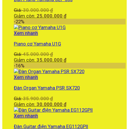
Giá
Giá:
30.000.000
₫
gốc
Giá
Giảm còn:
25.000.000
₫
là:
hiện
-22%
30.000.000 ₫.
tại
là:
Xem nhanh
25.000.000 ₫.
Piano cơ Yamaha U1G
Giá
Giá:
45.000.000
₫
gốc
Giá
Giảm còn:
35.000.000
₫
là:
hiện
-16%
45.000.000 ₫.
tại
là:
Xem nhanh
35.000.000 ₫.
Đàn Organ Yamaha PSR SX720
Giá
Giá:
35.900.000
₫
gốc
Giá
Giảm còn:
30.000.000
₫
là:
hiện
35.900.000 ₫.
tại
Xem nhanh
là:
Đàn Guitar điện Yamaha EG112GPII
30.000.000 ₫.