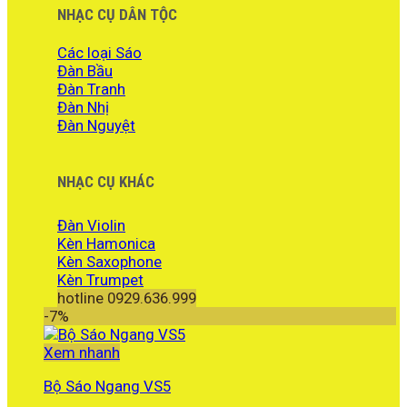
NHẠC CỤ DÂN TỘC
Các loại Sáo
Đàn Bầu
Đàn Tranh
Đàn Nhị
Đàn Nguyệt
NHẠC CỤ KHÁC
Đàn Violin
Kèn Hamonica
Kèn Saxophone
Kèn Trumpet
hotline 0929.636.999
-7%
Xem nhanh
Bộ Sáo Ngang VS5