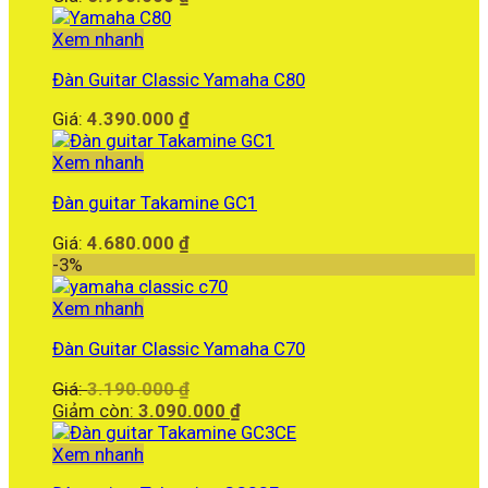
Xem nhanh
Đàn Guitar Classic Yamaha C80
Giá:
4.390.000
₫
Xem nhanh
Đàn guitar Takamine GC1
Giá:
4.680.000
₫
-3%
Xem nhanh
Đàn Guitar Classic Yamaha C70
Giá
Giá:
3.190.000
₫
gốc
Giá
Giảm còn:
3.090.000
₫
là:
hiện
3.190.000 ₫.
tại
Xem nhanh
là: