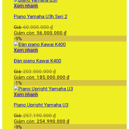
là:
Xem nhanh
599.900.000 ₫.
Piano Yamaha U3h Seri 2
Giá
Giá:
60.000.000
₫
gốc
Giá
Giảm còn:
56.000.000
₫
là:
hiện
-9%
60.000.000 ₫.
tại
là:
Xem nhanh
56.000.000 ₫.
Đàn piano Kawai K400
Giá
Giá:
203.000.000
₫
gốc
Giá
Giảm còn:
185.000.000
₫
là:
hiện
-1%
203.000.000 ₫.
tại
là:
Xem nhanh
185.000.000 ₫.
Piano Upright Yamaha U3
Giá
Giá:
257.190.000
₫
gốc
Giá
Giảm còn:
254.990.000
₫
là:
hiện
-9%