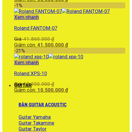
là:
hiện
-1%
40.000.000 ₫.
tại
là:
Xem nhanh
38.000.000 ₫.
Roland FANTOM-07
Giá
Giá:
41.860.000
₫
gốc
Giá
Giảm còn:
41.500.000
₫
là:
hiện
-21%
41.860.000 ₫.
tại
là:
Xem nhanh
41.500.000 ₫.
Roland XPS-10
Giá
Giá:
13.300.000
₫
GUITAR
gốc
Giá
Giảm còn:
10.500.000
₫
là:
hiện
13.300.000 ₫.
tại
ĐÀN GUITAR ACOUSTIC
là:
10.500.000 ₫.
Guitar Yamaha
Guitar Takamine
Guitar Taylor