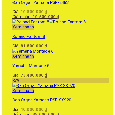
Đàn Organ Yamaha PSR-E483
Giá
Giá:
10.800.000
₫
gốc
Giá
Giảm còn:
10.500.000
₫
là:
hiện
10.800.000 ₫.
tại
Xem nhanh
là:
Roland Fantom 8
10.500.000 ₫.
Giá:
81.800.000
₫
Xem nhanh
Yamaha Montage 6
Giá:
73.400.000
₫
-5%
Xem nhanh
Đàn Organ Yamaha PSR SX920
Giá
Giá:
40.000.000
₫
gốc
Giá
Giảm còn:
38.000.000
₫