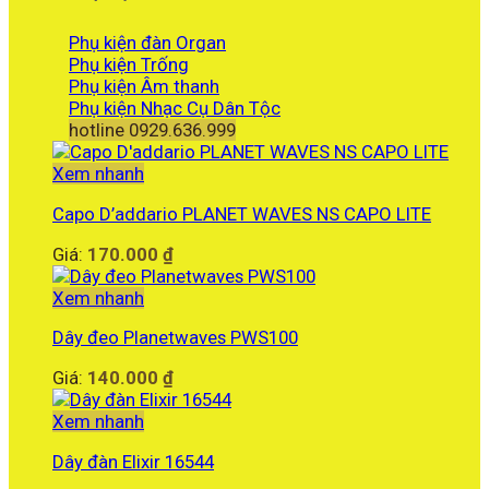
Phụ kiện đàn Organ
Phụ kiện Trống
Phụ kiện Âm thanh
Phụ kiện Nhạc Cụ Dân Tộc
hotline 0929.636.999
Xem nhanh
Capo D’addario PLANET WAVES NS CAPO LITE
Giá:
170.000
₫
Xem nhanh
Dây đeo Planetwaves PWS100
Giá:
140.000
₫
Xem nhanh
Dây đàn Elixir 16544