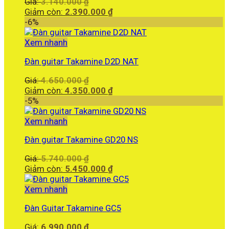
Giá
Giá:
3.140.000
₫
gốc
Giá
Giảm còn:
2.390.000
₫
là:
hiện
-6%
3.140.000 ₫.
tại
là:
Xem nhanh
2.390.000 ₫.
Đàn guitar Takamine D2D NAT
Giá
Giá:
4.650.000
₫
gốc
Giá
Giảm còn:
4.350.000
₫
là:
hiện
-5%
4.650.000 ₫.
tại
là:
Xem nhanh
4.350.000 ₫.
Đàn guitar Takamine GD20 NS
Giá
Giá:
5.740.000
₫
gốc
Giá
Giảm còn:
5.450.000
₫
là:
hiện
5.740.000 ₫.
tại
Xem nhanh
là:
Đàn Guitar Takamine GC5
5.450.000 ₫.
Giá:
6.990.000
₫