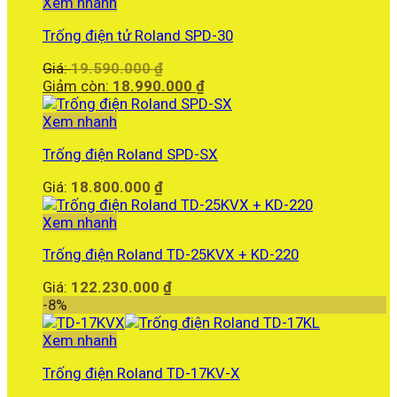
Xem nhanh
Trống điện tử Roland SPD-30
Giá
Giá:
19.590.000
₫
gốc
Giá
Giảm còn:
18.990.000
₫
là:
hiện
19.590.000 ₫.
tại
Xem nhanh
là:
Trống điện Roland SPD-SX
18.990.000 ₫.
Giá:
18.800.000
₫
Xem nhanh
Trống điện Roland TD-25KVX + KD-220
Giá:
122.230.000
₫
-8%
Xem nhanh
Trống điện Roland TD-17KV-X