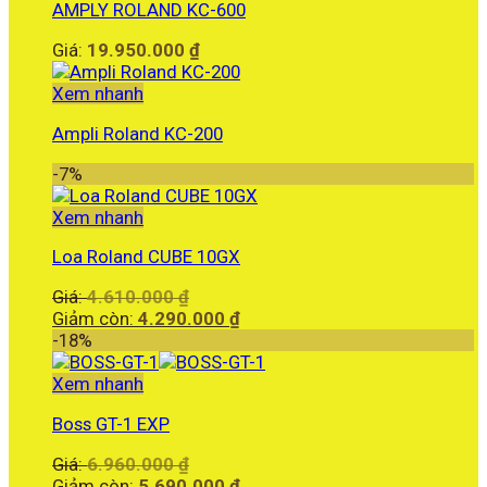
AMPLY ROLAND KC-600
Giá:
19.950.000
₫
Xem nhanh
Ampli Roland KC-200
-7%
Xem nhanh
Loa Roland CUBE 10GX
Giá
Giá:
4.610.000
₫
gốc
Giá
Giảm còn:
4.290.000
₫
là:
hiện
-18%
4.610.000 ₫.
tại
là:
Xem nhanh
4.290.000 ₫.
Boss GT-1 EXP
Giá
Giá:
6.960.000
₫
gốc
Giá
Giảm còn:
5.690.000
₫