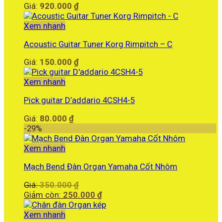
Giá:
920.000
₫
Xem nhanh
Acoustic Guitar Tuner Korg Rimpitch – C
Giá:
150.000
₫
Xem nhanh
Pick guitar D’addario 4CSH4-5
Giá:
80.000
₫
-29%
Xem nhanh
Mạch Bend Đàn Organ Yamaha Cốt Nhôm
Giá
Giá:
350.000
₫
gốc
Giá
Giảm còn:
250.000
₫
là:
hiện
350.000 ₫.
tại
Xem nhanh