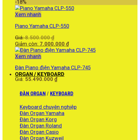
là:
hiện
-18%
18.000.000 ₫.
tại
là:
Xem nhanh
16.990.000 ₫.
Piano Yamaha CLP-550
Giá
Giá:
8.500.000
₫
gốc
Giá
Giảm còn:
7.000.000
₫
là:
hiện
8.500.000 ₫.
tại
Xem nhanh
là:
Đàn Piano điện Yamaha CLP-745
7.000.000 ₫.
ORGAN / KEYBOARD
Giá:
55.490.000
₫
ĐÀN ORGAN
/
KEYBOARD
Keyboard chuyên nghiệp
Đàn Organ Yamaha
Đàn Organ Korg
Đàn Organ Roland
Đàn Organ Casio
Đàn Organ Kuzweil