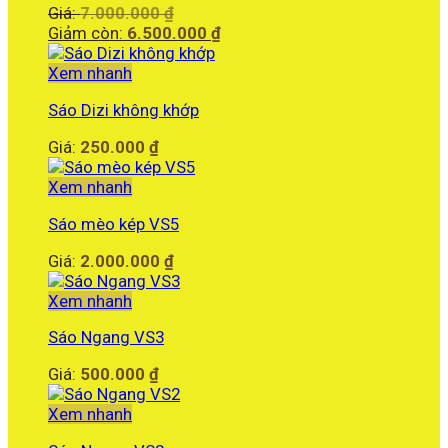
Giá
Giá:
7.000.000
₫
gốc
Giá
Giảm còn:
6.500.000
₫
là:
hiện
7.000.000 ₫.
tại
Xem nhanh
là:
Sáo Dizi không khớp
6.500.000 ₫.
Giá:
250.000
₫
Xem nhanh
Sáo mèo kép VS5
Giá:
2.000.000
₫
Xem nhanh
Sáo Ngang VS3
Giá:
500.000
₫
Xem nhanh