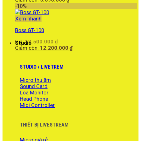
là:
hiện
-10%
6.960.000 ₫.
tại
là:
Xem nhanh
5.690.000 ₫.
Boss GT-100
Giá
Giá:
13.500.000
₫
Studio
gốc
Giá
Giảm còn:
12.200.000
₫
là:
hiện
13.500.000 ₫.
tại
là:
STUDIO / LIVETREM
12.200.000 ₫.
Micro thu âm
Sound Card
Loa Monitor
Head Phone
Midi Controller
THIẾT BỊ LIVESTREAM
Micro giá rẻ