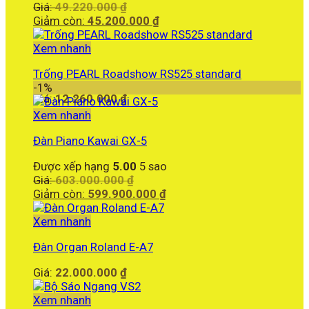
Giá
Giá:
49.220.000
₫
gốc
Giá
Giảm còn:
45.200.000
₫
là:
hiện
49.220.000 ₫.
tại
Xem nhanh
là:
Trống PEARL Roadshow RS525 standard
45.200.000 ₫.
-1%
Giá:
12.260.000
₫
Xem nhanh
Đàn Piano Kawai GX-5
Được xếp hạng
5.00
5 sao
Giá
Giá:
603.000.000
₫
gốc
Giá
Giảm còn:
599.900.000
₫
là:
hiện
603.000.000 ₫.
tại
Xem nhanh
là:
Đàn Organ Roland E-A7
599.900.000 ₫.
Giá:
22.000.000
₫
Xem nhanh