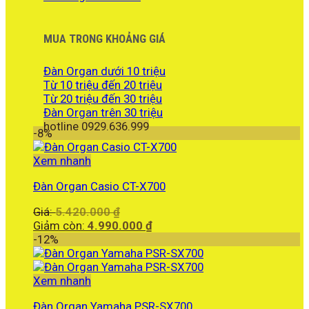
MUA TRONG KHOẢNG GIÁ
Đàn Organ dưới 10 triệu
Từ 10 triệu đến 20 triệu
Từ 20 triệu đến 30 triệu
Đàn Organ trên 30 triệu
hotline 0929.636.999
-8%
Xem nhanh
Đàn Organ Casio CT-X700
Giá
Giá:
5.420.000
₫
gốc
Giá
Giảm còn:
4.990.000
₫
là:
hiện
-12%
5.420.000 ₫.
tại
là:
4.990.000 ₫.
Xem nhanh
Đàn Organ Yamaha PSR-SX700