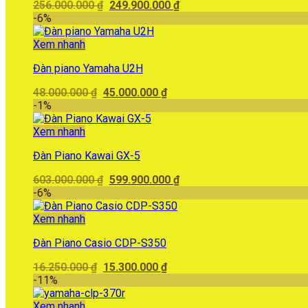
Giá
Giá
256.000.000
₫
249.900.000
₫
gốc
hiện
-6%
là:
tại
256.000.000 ₫.
là:
Xem nhanh
249.900.000 ₫.
Đàn piano Yamaha U2H
Giá
Giá
48.000.000
₫
45.000.000
₫
gốc
hiện
-1%
là:
tại
48.000.000 ₫.
là:
Xem nhanh
45.000.000 ₫.
Đàn Piano Kawai GX-5
Giá
Giá
603.000.000
₫
599.900.000
₫
gốc
hiện
-6%
là:
tại
603.000.000 ₫.
là:
Xem nhanh
599.900.000 ₫.
Đàn Piano Casio CDP-S350
Giá
Giá
16.250.000
₫
15.300.000
₫
gốc
hiện
-11%
là:
tại
16.250.000 ₫.
là:
Xem nhanh