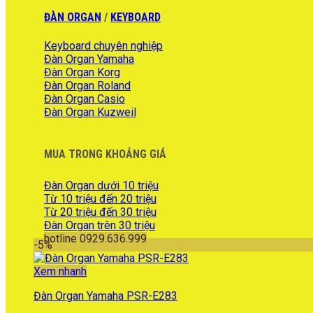
là:
tại
ĐÀN ORGAN
/
KEYBOARD
21.200.000 ₫.
là:
18.000.000 ₫.
Keyboard chuyên nghiệp
Đàn Organ Yamaha
Đàn Organ Korg
Đàn Organ Roland
Đàn Organ Casio
Đàn Organ Kuzweil
MUA TRONG KHOẢNG GIÁ
Đàn Organ dưới 10 triệu
Từ 10 triệu đến 20 triệu
Từ 20 triệu đến 30 triệu
Đàn Organ trên 30 triệu
hotline 0929.636.999
-5%
Xem nhanh
Đàn Organ Yamaha PSR-E283