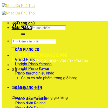
Skip
to
content
Trang chủ
Tìm
ĐÀN PIANO
kiếm:
Tìm
kiếm:
ĐÀN PIANO CƠ
HOTLINE: 0929.636.999
Grand Piano
1766 ĐLHV Nông Trang - Việt Trì - Phú Thọ
Upright Piano Yamaha
Upright Piano Kawai
0
₫
Piano thương hiệu khác
Chưa có sản phẩm trong giỏ hàng.
ĐÀN PIANO ĐIỆN
Giỏ hàng
Chưa có sản phẩm trong giỏ hàng.
Piano điện Yamaha
Piano điện Roland
Piano điện Casio