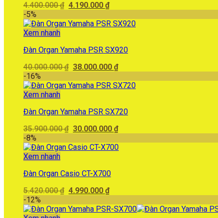
Giá
Giá
4.400.000
₫
4.190.000
₫
gốc
hiện
-5%
là:
tại
4.400.000 ₫.
là:
Xem nhanh
4.190.000 ₫.
Đàn Organ Yamaha PSR SX920
Giá
Giá
40.000.000
₫
38.000.000
₫
gốc
hiện
-16%
là:
tại
40.000.000 ₫.
là:
Xem nhanh
38.000.000 ₫.
Đàn Organ Yamaha PSR SX720
Giá
Giá
35.900.000
₫
30.000.000
₫
gốc
hiện
-8%
là:
tại
35.900.000 ₫.
là:
Xem nhanh
30.000.000 ₫.
Đàn Organ Casio CT-X700
Giá
Giá
5.420.000
₫
4.990.000
₫
gốc
hiện
-12%
là:
tại
5.420.000 ₫.
là: