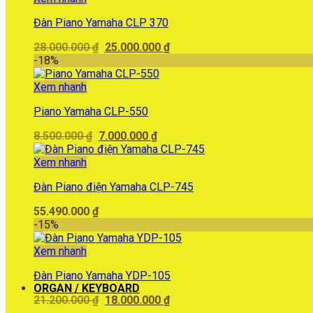
15.300.000 ₫.
Đàn Piano Yamaha CLP 370
Giá
Giá
28.000.000
₫
25.000.000
₫
gốc
hiện
-18%
là:
tại
28.000.000 ₫.
là:
Xem nhanh
25.000.000 ₫.
Piano Yamaha CLP-550
Giá
Giá
8.500.000
₫
7.000.000
₫
gốc
hiện
là:
tại
Xem nhanh
8.500.000 ₫.
là:
Đàn Piano điện Yamaha CLP-745
7.000.000 ₫.
55.490.000
₫
-15%
Xem nhanh
Đàn Piano Yamaha YDP-105
ORGAN / KEYBOARD
Giá
Giá
21.200.000
₫
18.000.000
₫
gốc
hiện