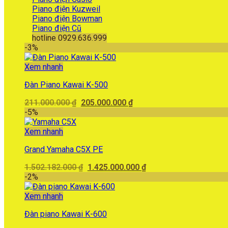
Piano điện Kuzweil
Piano điện Bowman
Piano điện Cũ
hotline 0929.636.999
-3%
Xem nhanh
Đàn Piano Kawai K-500
Giá
Giá
211.000.000
₫
205.000.000
₫
gốc
hiện
-5%
là:
tại
211.000.000 ₫.
là:
Xem nhanh
205.000.000 ₫.
Grand Yamaha C5X PE
Giá
Giá
1.502.182.000
₫
1.425.000.000
₫
gốc
hiện
-2%
là:
tại
1.502.182.000 ₫.
là:
Xem nhanh
1.425.000.000 ₫.
Đàn piano Kawai K-600