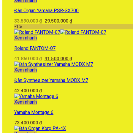
Xem nhanh
4.990.000 ₫.
Đàn Organ Yamaha PSR-SX700
Giá
Giá
33.590.000
₫
29.500.000
₫
gốc
hiện
-1%
là:
tại
33.590.000 ₫.
là:
Xem nhanh
29.500.000 ₫.
Roland FANTOM-07
Giá
Giá
41.860.000
₫
41.500.000
₫
gốc
hiện
là:
tại
Xem nhanh
41.860.000 ₫.
là:
Đàn Synthesizer Yamaha MODX M7
41.500.000 ₫.
42.400.000
₫
Xem nhanh
Yamaha Montage 6
73.400.000
₫