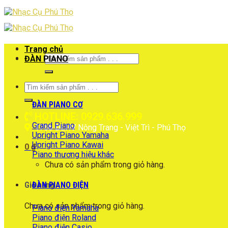
Skip
to
content
Trang chủ
Tìm
ĐÀN PIANO
kiếm:
Tìm
kiếm:
ĐÀN PIANO CƠ
HOTLINE: 0929.636.999
Grand Piano
1766 ĐLHV Nông Trang - Việt Trì - Phú Thọ
Upright Piano Yamaha
Upright Piano Kawai
0
₫
Piano thương hiệu khác
Chưa có sản phẩm trong giỏ hàng.
ĐÀN PIANO ĐIỆN
Giỏ hàng
Chưa có sản phẩm trong giỏ hàng.
Piano điện Yamaha
Piano điện Roland
Piano điện Casio