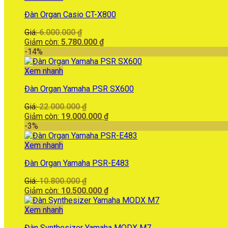
29.500.000 ₫.
Đàn Organ Casio CT-X800
Giá
Giá:
6.000.000
₫
gốc
Giá
Giảm còn:
5.780.000
₫
là:
hiện
-14%
6.000.000 ₫.
tại
là:
Xem nhanh
5.780.000 ₫.
Đàn Organ Yamaha PSR SX600
Giá
Giá:
22.000.000
₫
gốc
Giá
Giảm còn:
19.000.000
₫
là:
hiện
-3%
22.000.000 ₫.
tại
là:
Xem nhanh
19.000.000 ₫.
Đàn Organ Yamaha PSR-E483
Giá
Giá:
10.800.000
₫
gốc
Giá
Giảm còn:
10.500.000
₫
là:
hiện
10.800.000 ₫.
tại
Xem nhanh
là:
Đàn Synthesizer Yamaha MODX M7