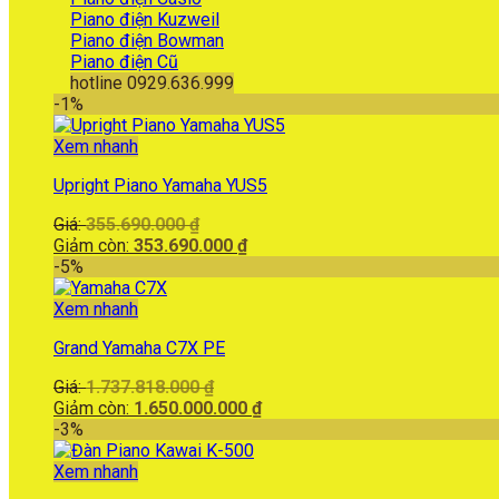
Piano điện Kuzweil
Piano điện Bowman
Piano điện Cũ
hotline 0929.636.999
-1%
Xem nhanh
Upright Piano Yamaha YUS5
Giá
Giá:
355.690.000
₫
gốc
Giá
Giảm còn:
353.690.000
₫
là:
hiện
-5%
355.690.000 ₫.
tại
là:
Xem nhanh
353.690.000 ₫.
Grand Yamaha C7X PE
Giá
Giá:
1.737.818.000
₫
gốc
Giá
Giảm còn:
1.650.000.000
₫
là:
hiện
-3%
1.737.818.000 ₫.
tại
là:
Xem nhanh
1.650.000.000 ₫.