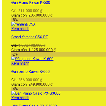
Đàn Piano Kawai K-500
Giá
Giá:
211.000.000
₫
gốc
Giá
Giảm còn:
205.000.000
₫
là:
hiện
-5%
211.000.000 ₫.
tại
là:
Xem nhanh
205.000.000 ₫.
Grand Yamaha C5X PE
Giá
Giá:
1.502.182.000
₫
gốc
Giá
Giảm còn:
1.425.000.000
₫
là:
hiện
-2%
1.502.182.000 ₫.
tại
là:
Xem nhanh
1.425.000.000 ₫.
Đàn piano Kawai K-600
Giá
Giá:
256.000.000
₫
gốc
Giá
Giảm còn:
249.900.000
₫
là:
hiện
-4%
256.000.000 ₫.
tại
là:
Xem nhanh
249.900.000 ₫.