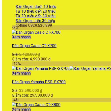
Đàn Organ dưới 10 triệu
Từ 10 triệu đến 20 triệu
Từ 20 triệu đến 30 triệu
Đàn Organ trên 30 triệu
hotline 0929.636.999
-8%
Xem nhanh
Đàn Organ Casio CT-X700
Giá
Giá:
5.420.000
₫
gốc
Giá
Giảm còn:
4.990.000
₫
là:
hiện
-12%
5.420.000 ₫.
tại
là:
Xem nhanh
4.990.000 ₫.
Đàn Organ Yamaha PSR-SX700
Giá
Giá:
33.590.000
₫
gốc
Giá
Giảm còn:
29.500.000
₫
là:
hiện
-4%
33.590.000 ₫.
tại
là:
Xem nhanh