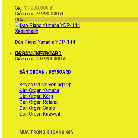
Giá
Giá:
11.000.000
₫
gốc
Giá
Giảm còn:
9.990.000
₫
là:
hiện
-9%
11.000.000 ₫.
tại
là:
Xem nhanh
9.990.000 ₫.
Đàn Piano Yamaha YDP-144
Giá
Giá:
22.990.000
₫
ORGAN / KEYBOARD
gốc
Giá
Giảm còn:
20.990.000
₫
là:
hiện
22.990.000 ₫.
tại
ĐÀN ORGAN
/
KEYBOARD
là:
20.990.000 ₫.
Keyboard chuyên nghiệp
Đàn Organ Yamaha
Đàn Organ Korg
Đàn Organ Roland
Đàn Organ Casio
Đàn Organ Kuzweil
MUA TRONG KHOẢNG GIÁ