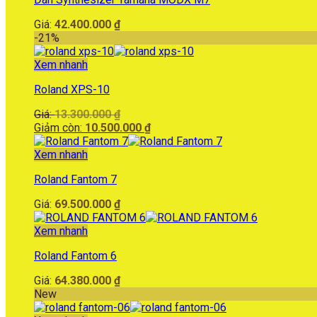
10.500.000 ₫.
Giá:
42.400.000
₫
-21%
Xem nhanh
Roland XPS-10
Giá
Giá:
13.300.000
₫
gốc
Giá
Giảm còn:
10.500.000
₫
là:
hiện
13.300.000 ₫.
tại
Xem nhanh
là:
Roland Fantom 7
10.500.000 ₫.
Giá:
69.500.000
₫
Xem nhanh
Roland Fantom 6
Giá:
64.380.000
₫
New