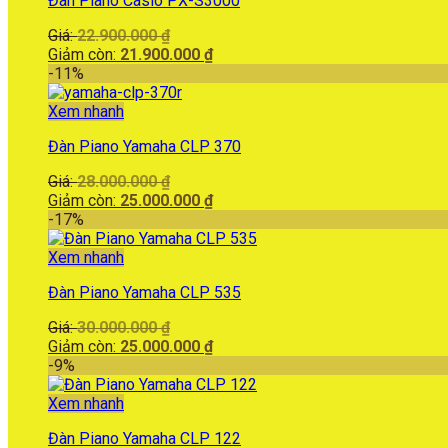
Đàn Piano Casio PX-S3000
Giá
Giá:
22.900.000
₫
gốc
Giá
Giảm còn:
21.900.000
₫
là:
hiện
-11%
22.900.000 ₫.
tại
là:
Xem nhanh
21.900.000 ₫.
Đàn Piano Yamaha CLP 370
Giá
Giá:
28.000.000
₫
gốc
Giá
Giảm còn:
25.000.000
₫
là:
hiện
-17%
28.000.000 ₫.
tại
là:
Xem nhanh
25.000.000 ₫.
Đàn Piano Yamaha CLP 535
Giá
Giá:
30.000.000
₫
gốc
Giá
Giảm còn:
25.000.000
₫
là:
hiện
-9%
30.000.000 ₫.
tại
là:
Xem nhanh
25.000.000 ₫.
Đàn Piano Yamaha CLP 122