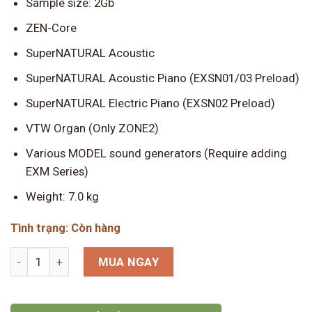
là:
Sample size: 2Gb
41.500.000 ₫.
ZEN-Core
SuperNATURAL Acoustic
SuperNATURAL Acoustic Piano (EXSN01/03 Preload)
SuperNATURAL Electric Piano (EXSN02 Preload)
VTW Organ (Only ZONE2)
Various MODEL sound generators (Require adding
EXM Series)
Weight: 7.0 kg
Tình trạng: Còn hàng
Roland FANTOM-07 số lượng
MUA NGAY