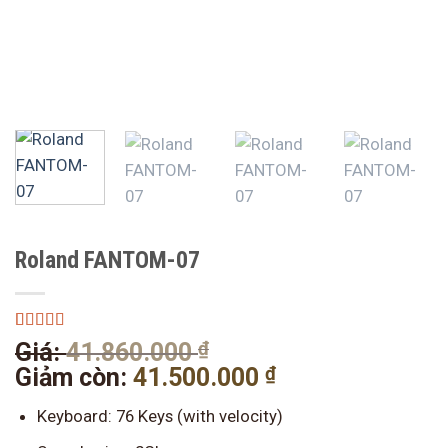
Roland FANTOM-07
5.00
1
trên 5
₫
Giá
Giá:
41.860.000
dựa trên
gốc
₫
Giá
Giảm còn:
41.500.000
đánh giá
là:
hiện
Keyboard: 76 Keys (with velocity)
41.860.000 ₫.
tại