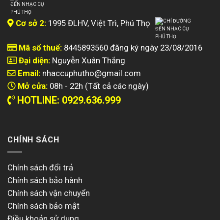
Roland Cloud. Tạo với bộ tổng hợp và âm thanh nhịp
điệu đã xác định toàn bộ thể loại âm nhạc. Xây dựng
Cơ sở 2:
1995 ĐLHV, Việt Trì, Phú Thọ
các tác phẩm hữu cơ với đàn piano và các nhạc cụ âm
thanh khác. Hoặc định hình âm thanh của tương lai với
Mã số thuế:
8445893560 đăng ký ngày 23/08/2016
loạt công cụ tổng hợp hiện đại của
Roland FANTOM-07
Đại diện:
Nguyễn Xuân Thắng
Email:
nhaccuphutho@gmail.com
Mở cửa:
08h - 22h (Tất cả các ngày)
Khả năng chơi đầy cảm hứng.
HOTLINE: 0929.636.999
Roland FANTOM-07
mang lại cảm giác tuyệt vời dưới
ngón tay của bạn với bàn phím tùy chỉnh nhạy và vô số
CHÍNH SÁCH
điều khiển độ phân giải cao. Chọn từ FANTOM-06 61 nốt
hoặc FANTOM-07 76 nốt và bàn phím synth-action của
chúng. Hoặc trải nghiệm hành động có trọng lượng với
Chính sách đổi trả
FANTOM-07 và 76 phím siêu nhạy của nó.
Chính sách bảo hành
Chính sách vận chuyển
Chính sách bảo mật
Điều khoản sử dụng