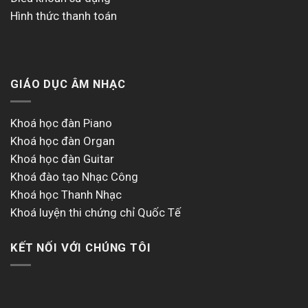
Hình thức thanh toán
Xây dựng bài hát trong nháy mắt.
GIÁO DỤC ÂM NHẠC
Được thiết kế để tạo ra âm nhạc không ngừng,
Roland
FANTOM-07
cho phép bạn định hình âm thanh và tạo ra
Khoá học đàn Piano
âm nhạc mà không làm gián đoạn dòng chảy. Với các
Khoá học đàn Organ
nút và thanh trượt thực hành, màn hình cảm ứng màu,
Khoá học đàn Guitar
các tính năng lấy mẫu nhanh và trình tự sắp xếp dựa trên
Khoá đào tạo Nhạc Công
clip, mỗi phiên làm việc với
Roland FANTOM-07
đều
Khoá học Thanh Nhạc
tràn đầy cảm hứng, hiệu quả và thú vị.
Khoá luyện thi chứng chỉ Quốc Tế
KẾT NỐI VỚI CHÚNG TÔI
Không gian sáng tạo của bạn.
Roland FANTOM-07
trượt liền mạch vào các thiết lập
sản xuất hiện đại với giao diện âm thanh USB 4×32 tích