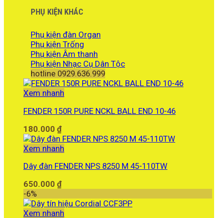
PHỤ KIỆN KHÁC
Phụ kiện đàn Organ
Phụ kiện Trống
Phụ kiện Âm thanh
Phụ kiện Nhạc Cụ Dân Tộc
hotline 0929.636.999
Xem nhanh
FENDER 150R PURE NCKL BALL END 10-46
180.000
₫
Xem nhanh
Dây đàn FENDER NPS 8250 M 45-110TW
650.000
₫
-6%
Xem nhanh