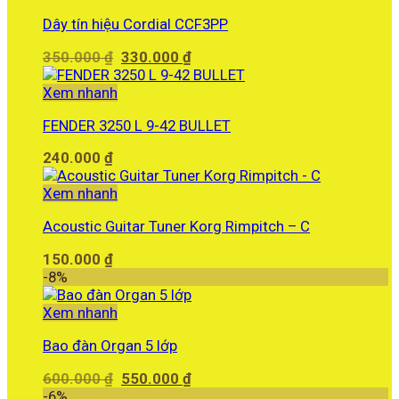
Dây tín hiệu Cordial CCF3PP
Giá
Giá
350.000
₫
330.000
₫
gốc
hiện
là:
tại
Xem nhanh
350.000 ₫.
là:
FENDER 3250 L 9-42 BULLET
330.000 ₫.
240.000
₫
Xem nhanh
Acoustic Guitar Tuner Korg Rimpitch – C
150.000
₫
-8%
Xem nhanh
Bao đàn Organ 5 lớp
Giá
Giá
600.000
₫
550.000
₫
gốc
hiện
-6%