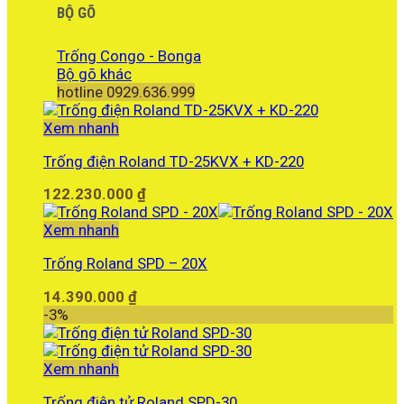
BỘ GÕ
Trống Congo - Bonga
Bộ gõ khác
hotline 0929.636.999
Xem nhanh
Trống điện Roland TD-25KVX + KD-220
122.230.000
₫
Xem nhanh
Trống Roland SPD – 20X
14.390.000
₫
-3%
Xem nhanh
Trống điện tử Roland SPD-30