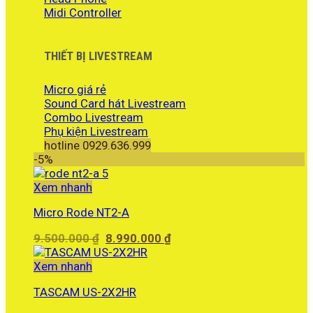
Midi Controller
THIẾT BỊ LIVESTREAM
Micro giá rẻ
Sound Card hát Livestream
Combo Livestream
Phụ kiện Livestream
hotline 0929.636.999
-5%
Xem nhanh
Micro Rode NT2-A
Giá
Giá
9.500.000
₫
8.990.000
₫
gốc
hiện
là:
tại
Xem nhanh
9.500.000 ₫.
là:
TASCAM US-2X2HR
8.990.000 ₫.