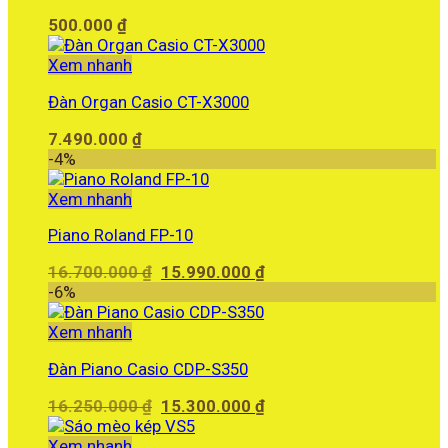
500.000
₫
Xem nhanh
Đàn Organ Casio CT-X3000
7.490.000
₫
-4%
Xem nhanh
Piano Roland FP-10
Giá
Giá
16.700.000
₫
15.990.000
₫
gốc
hiện
-6%
là:
tại
16.700.000 ₫.
là:
Xem nhanh
15.990.000 ₫.
Đàn Piano Casio CDP-S350
Giá
Giá
16.250.000
₫
15.300.000
₫
gốc
hiện
là:
tại
Xem nhanh