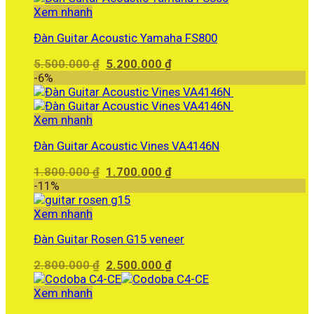
2.690.000 ₫.
Xem nhanh
Đàn Guitar Acoustic Yamaha FS800
Giá
Giá
5.500.000
₫
5.200.000
₫
gốc
hiện
-6%
là:
tại
5.500.000 ₫.
là:
5.200.000 ₫.
Xem nhanh
Đàn Guitar Acoustic Vines VA4146N
Giá
Giá
1.800.000
₫
1.700.000
₫
gốc
hiện
-11%
là:
tại
1.800.000 ₫.
là:
Xem nhanh
1.700.000 ₫.
Đàn Guitar Rosen G15 veneer
Giá
Giá
2.800.000
₫
2.500.000
₫
gốc
hiện
là:
tại
Xem nhanh
2.800.000 ₫.
là: