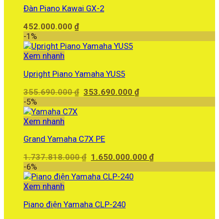
Đàn Piano Kawai GX-2
452.000.000
₫
-1%
Xem nhanh
Upright Piano Yamaha YUS5
Giá
Giá
355.690.000
₫
353.690.000
₫
gốc
hiện
-5%
là:
tại
355.690.000 ₫.
là:
Xem nhanh
353.690.000 ₫.
Grand Yamaha C7X PE
Giá
Giá
1.737.818.000
₫
1.650.000.000
₫
gốc
hiện
-6%
là:
tại
1.737.818.000 ₫.
là:
Xem nhanh
1.650.000.000 ₫.
Piano điện Yamaha CLP-240