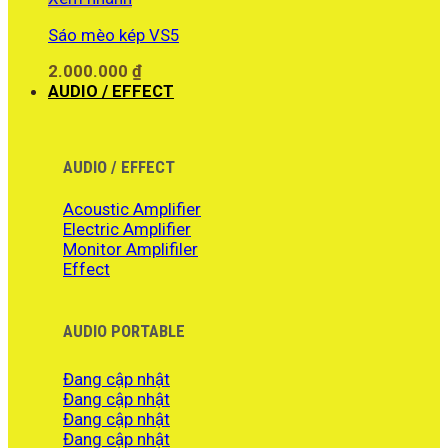
16.250.000 ₫.
là:
Sáo mèo kép VS5
15.300.000 ₫.
2.000.000
₫
AUDIO / EFFECT
AUDIO / EFFECT
Acoustic Amplifier
Electric Amplifier
Monitor Amplifiler
Effect
AUDIO PORTABLE
Đang cập nhật
Đang cập nhật
Đang cập nhật
Đang cập nhật