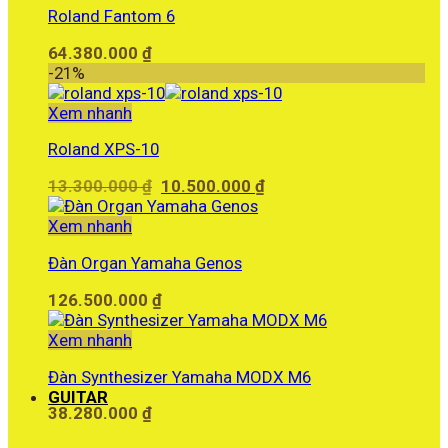
Roland Fantom 6
64.380.000
₫
-21%
Xem nhanh
Roland XPS-10
Giá
Giá
13.300.000
₫
10.500.000
₫
gốc
hiện
là:
tại
Xem nhanh
13.300.000 ₫.
là:
Đàn Organ Yamaha Genos
10.500.000 ₫.
126.500.000
₫
Xem nhanh
Đàn Synthesizer Yamaha MODX M6
GUITAR
38.280.000
₫