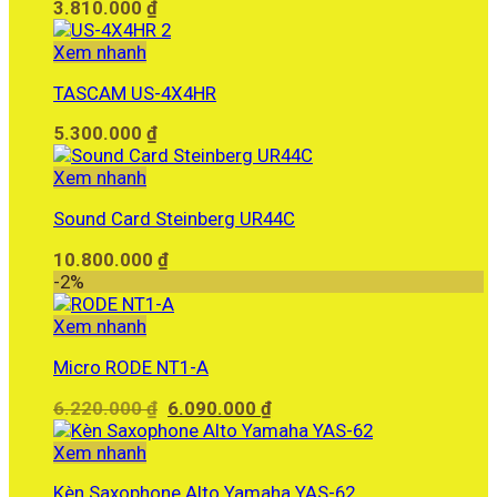
3.810.000
₫
Xem nhanh
TASCAM US-4X4HR
5.300.000
₫
Xem nhanh
Sound Card Steinberg UR44C
10.800.000
₫
-2%
Xem nhanh
Micro RODE NT1-A
Giá
Giá
6.220.000
₫
6.090.000
₫
gốc
hiện
là:
tại
Xem nhanh
6.220.000 ₫.
là:
Kèn Saxophone Alto Yamaha YAS-62
6.090.000 ₫.