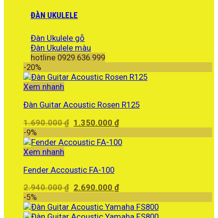
ĐÀN UKULELE
Đàn Ukulele gỗ
Đàn Ukulele màu
hotline 0929.636.999
-20%
Xem nhanh
Đàn Guitar Acoustic Rosen R125
Giá
Giá
1.690.000
₫
1.350.000
₫
gốc
hiện
-9%
là:
tại
1.690.000 ₫.
là:
Xem nhanh
1.350.000 ₫.
Fender Accoustic FA-100
Giá
Giá
2.940.000
₫
2.690.000
₫
gốc
hiện
-5%
là:
tại
2.940.000 ₫.
là: