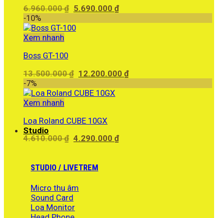
Giá
Giá
6.960.000
₫
5.690.000
₫
gốc
hiện
-10%
là:
tại
6.960.000 ₫.
là:
Xem nhanh
5.690.000 ₫.
Boss GT-100
Giá
Giá
13.500.000
₫
12.200.000
₫
gốc
hiện
-7%
là:
tại
13.500.000 ₫.
là:
Xem nhanh
12.200.000 ₫.
Loa Roland CUBE 10GX
Studio
Giá
Giá
4.610.000
₫
4.290.000
₫
gốc
hiện
là:
tại
4.610.000 ₫.
là:
STUDIO / LIVETREM
4.290.000 ₫.
Micro thu âm
Sound Card
Loa Monitor
Head Phone