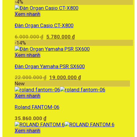
gốc
hiện
-4%
là:
tại
33.590.000 ₫.
là:
Xem nhanh
29.500.000 ₫.
Đàn Organ Casio CT-X800
Giá
Giá
6.000.000
₫
5.780.000
₫
gốc
hiện
-14%
là:
tại
6.000.000 ₫.
là:
Xem nhanh
5.780.000 ₫.
Đàn Organ Yamaha PSR SX600
Giá
Giá
22.000.000
₫
19.000.000
₫
gốc
hiện
New
là:
tại
22.000.000 ₫.
là:
Xem nhanh
19.000.000 ₫.
Roland FANTOM-06
35.860.000
₫
Xem nhanh