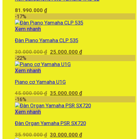
81.990.000
₫
-17%
Xem nhanh
Đàn Piano Yamaha CLP 535
Giá
Giá
30.000.000
₫
25.000.000
₫
gốc
hiện
-22%
là:
tại
30.000.000 ₫.
là:
Xem nhanh
25.000.000 ₫.
Piano cơ Yamaha U1G
Giá
Giá
45.000.000
₫
35.000.000
₫
gốc
hiện
-16%
là:
tại
45.000.000 ₫.
là:
Xem nhanh
35.000.000 ₫.
Đàn Organ Yamaha PSR SX720
Giá
Giá
35.900.000
₫
30.000.000
₫