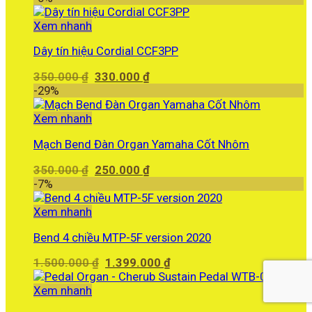
là:
tại
600.000 ₫.
là:
Xem nhanh
550.000 ₫.
Dây tín hiệu Cordial CCF3PP
Giá
Giá
350.000
₫
330.000
₫
gốc
hiện
-29%
là:
tại
350.000 ₫.
là:
Xem nhanh
330.000 ₫.
Mạch Bend Đàn Organ Yamaha Cốt Nhôm
Giá
Giá
350.000
₫
250.000
₫
gốc
hiện
-7%
là:
tại
350.000 ₫.
là:
Xem nhanh
250.000 ₫.
Bend 4 chiều MTP-5F version 2020
Giá
Giá
1.500.000
₫
1.399.000
₫
gốc
hiện
là:
tại
Xem nhanh
1.500.000 ₫.
là: