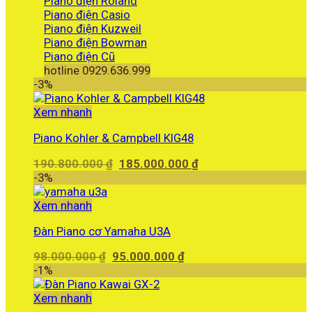
Piano điện Roland
Piano điện Casio
Piano điện Kuzweil
Piano điện Bowman
Piano điện Cũ
hotline 0929.636.999
-3%
Xem nhanh
Piano Kohler & Campbell KIG48
Giá
Giá
190.800.000
₫
185.000.000
₫
gốc
hiện
-3%
là:
tại
190.800.000 ₫.
là:
Xem nhanh
185.000.000 ₫.
Đàn Piano cơ Yamaha U3A
Giá
Giá
98.000.000
₫
95.000.000
₫
gốc
hiện
-1%
là:
tại
98.000.000 ₫.
là:
Xem nhanh
95.000.000 ₫.