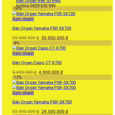
Đàn Organ trên 30 triệu
hotline 0929.636.999
-16%
Xem nhanh
Đàn Organ Yamaha PSR SX720
Giá
Giá
35.900.000
₫
30.000.000
₫
gốc
hiện
-8%
là:
tại
35.900.000 ₫.
là:
Xem nhanh
30.000.000 ₫.
Đàn Organ Casio CT-X700
Giá
Giá
5.420.000
₫
4.990.000
₫
gốc
hiện
-12%
là:
tại
5.420.000 ₫.
là:
4.990.000 ₫.
Xem nhanh
Đàn Organ Yamaha PSR-SX700
Giá
Giá
33.590.000
₫
29.500.000
₫