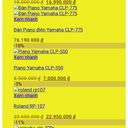
Giá
Giá
18.000.000
₫
16.990.000
₫
gốc
hiện
là:
tại
18.000.000 ₫.
là:
Xem nhanh
16.990.000 ₫.
Đàn Piano điện Yamaha CLP-775
76.190.000
₫
-18%
Xem nhanh
Piano Yamaha CLP-550
Giá
Giá
8.500.000
₫
7.000.000
₫
gốc
hiện
-3%
là:
tại
8.500.000 ₫.
là:
Xem nhanh
7.000.000 ₫.
Roland RP-107
Giá
Giá
23.650.000
₫
22.950.000
₫
gốc
hiện
-11%
là:
tại