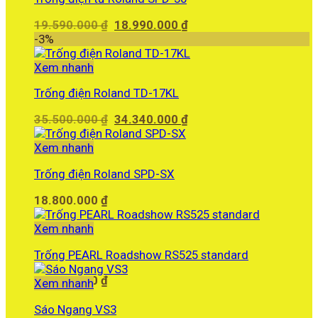
Giá
Giá
19.590.000
₫
18.990.000
₫
gốc
hiện
-3%
là:
tại
19.590.000 ₫.
là:
Xem nhanh
18.990.000 ₫.
Trống điện Roland TD-17KL
Giá
Giá
35.500.000
₫
34.340.000
₫
gốc
hiện
là:
tại
Xem nhanh
35.500.000 ₫.
là:
Trống điện Roland SPD-SX
34.340.000 ₫.
18.800.000
₫
Xem nhanh
Trống PEARL Roadshow RS525 standard
12.260.000
₫
Xem nhanh
Sáo Ngang VS3