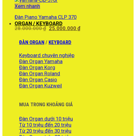
23.650.000 ₫.
là:
Xem nhanh
22.950.000 ₫.
Đàn Piano Yamaha CLP 370
ORGAN / KEYBOARD
Giá
Giá
28.000.000
₫
25.000.000
₫
gốc
hiện
là:
tại
ĐÀN ORGAN
/
KEYBOARD
28.000.000 ₫.
là:
25.000.000 ₫.
Keyboard chuyên nghiệp
Đàn Organ Yamaha
Đàn Organ Korg
Đàn Organ Roland
Đàn Organ Casio
Đàn Organ Kuzweil
MUA TRONG KHOẢNG GIÁ
Đàn Organ dưới 10 triệu
Từ 10 triệu đến 20 triệu
Từ 20 triệu đến 30 triệu