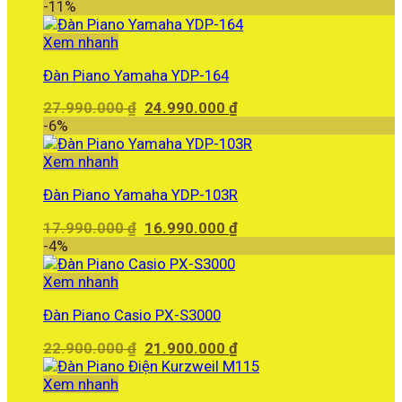
-11%
Xem nhanh
Đàn Piano Yamaha YDP-164
Giá
Giá
27.990.000
₫
24.990.000
₫
gốc
hiện
-6%
là:
tại
27.990.000 ₫.
là:
Xem nhanh
24.990.000 ₫.
Đàn Piano Yamaha YDP-103R
Giá
Giá
17.990.000
₫
16.990.000
₫
gốc
hiện
-4%
là:
tại
17.990.000 ₫.
là:
Xem nhanh
16.990.000 ₫.
Đàn Piano Casio PX-S3000
Giá
Giá
22.900.000
₫
21.900.000
₫
gốc
hiện
là:
tại
Xem nhanh
22.900.000 ₫.
là: