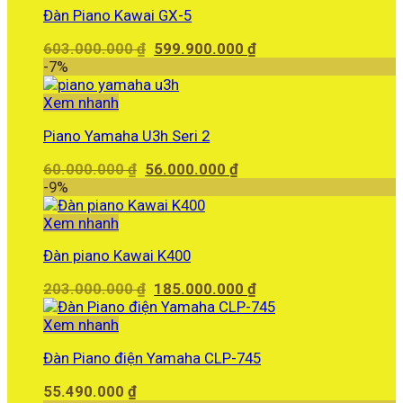
Đàn Piano Kawai GX-5
Giá
Giá
603.000.000
₫
599.900.000
₫
gốc
hiện
-7%
là:
tại
603.000.000 ₫.
là:
Xem nhanh
599.900.000 ₫.
Piano Yamaha U3h Seri 2
Giá
Giá
60.000.000
₫
56.000.000
₫
gốc
hiện
-9%
là:
tại
60.000.000 ₫.
là:
Xem nhanh
56.000.000 ₫.
Đàn piano Kawai K400
Giá
Giá
203.000.000
₫
185.000.000
₫
gốc
hiện
là:
tại
Xem nhanh
203.000.000 ₫.
là:
Đàn Piano điện Yamaha CLP-745
185.000.000 ₫.
55.490.000
₫