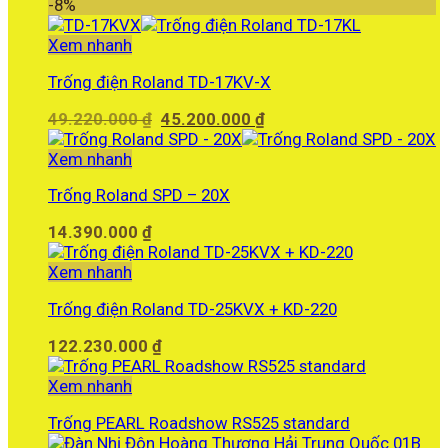
gốc
hiện
-8%
là:
tại
19.590.000 ₫.
là:
Xem nhanh
18.990.000 ₫.
Trống điện Roland TD-17KV-X
Giá
Giá
49.220.000
₫
45.200.000
₫
gốc
hiện
là:
tại
Xem nhanh
49.220.000 ₫.
là:
Trống Roland SPD – 20X
45.200.000 ₫.
14.390.000
₫
Xem nhanh
Trống điện Roland TD-25KVX + KD-220
122.230.000
₫
Xem nhanh
Trống PEARL Roadshow RS525 standard