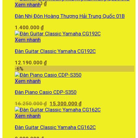
12.260.000
₫
Xem nhanh
Đàn Nhị Đôn Hoàng Thượng Hải Trung Quốc 01B
1.400.000
₫
Xem nhanh
Đàn Guitar Classic Yamaha CG192C
12.190.000
₫
-6%
Xem nhanh
Đàn Piano Casio CDP-S350
Giá
Giá
16.250.000
₫
15.300.000
₫
gốc
hiện
là:
tại
Xem nhanh
16.250.000 ₫.
là:
Đàn Guitar Classic Yamaha CG162C
15.300.000 ₫.