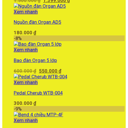
1.500.000
₫
1.399.000
₫
gốc
hiện
là:
tại
Xem nhanh
1.500.000 ₫.
là:
Nguồn đàn Organ AD5
1.399.000 ₫.
180.000
₫
-8%
Xem nhanh
Bao đàn Organ 5 lớp
Giá
Giá
600.000
₫
550.000
₫
gốc
hiện
là:
tại
Xem nhanh
600.000 ₫.
là:
Pedal Cherub WTB-004
550.000 ₫.
300.000
₫
-9%
Xem nhanh