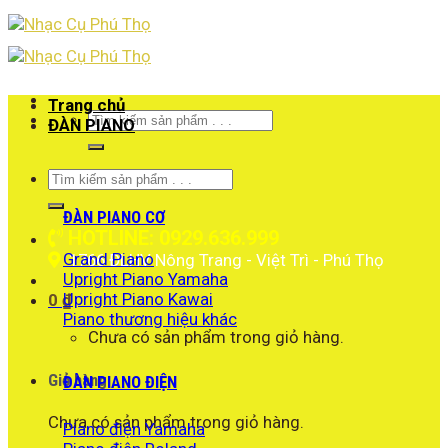
Skip
to
content
Trang chủ
Tìm
ĐÀN PIANO
kiếm:
Tìm
kiếm:
ĐÀN PIANO CƠ
HOTLINE: 0929.636.999
Grand Piano
1766 ĐLHV Nông Trang - Việt Trì - Phú Thọ
Upright Piano Yamaha
Upright Piano Kawai
0
₫
Piano thương hiệu khác
Chưa có sản phẩm trong giỏ hàng.
Giỏ hàng
ĐÀN PIANO ĐIỆN
Chưa có sản phẩm trong giỏ hàng.
Piano điện Yamaha