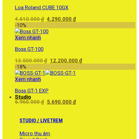
Loa Roland CUBE 10GX
Giá
Giá
4.610.000
₫
4.290.000
₫
gốc
hiện
-10%
là:
tại
4.610.000 ₫.
là:
Xem nhanh
4.290.000 ₫.
Boss GT-100
Giá
Giá
13.500.000
₫
12.200.000
₫
gốc
hiện
-18%
là:
tại
13.500.000 ₫.
là:
Xem nhanh
12.200.000 ₫.
Boss GT-1 EXP
Studio
Giá
Giá
6.960.000
₫
5.690.000
₫
gốc
hiện
là:
tại
6.960.000 ₫.
là:
STUDIO / LIVETREM
5.690.000 ₫.
Micro thu âm