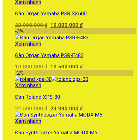
6.000.000 ₫.
là:
Xem nhanh
5.780.000 ₫.
Đàn Organ Yamaha PSR SX600
Giá
Giá
22.000.000
₫
19.000.000
₫
gốc
hiện
-3%
là:
tại
22.000.000 ₫.
là:
Xem nhanh
19.000.000 ₫.
Đàn Organ Yamaha PSR-E483
Giá
Giá
10.800.000
₫
10.500.000
₫
gốc
hiện
-2%
là:
tại
10.800.000 ₫.
là:
Xem nhanh
10.500.000 ₫.
Đàn Roland XPS-30
Giá
Giá
24.500.000
₫
23.990.000
₫
gốc
hiện
là:
tại
Xem nhanh
24.500.000 ₫.
là:
Đàn Synthesizer Yamaha MODX M6
23.990.000 ₫.