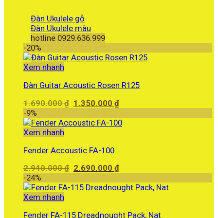
Đàn Ukulele gỗ
Đàn Ukulele màu
hotline 0929.636.999
-20%
Xem nhanh
Đàn Guitar Acoustic Rosen R125
Giá
Giá
1.690.000
₫
1.350.000
₫
gốc
hiện
-9%
là:
tại
1.690.000 ₫.
là:
Xem nhanh
1.350.000 ₫.
Fender Accoustic FA-100
Giá
Giá
2.940.000
₫
2.690.000
₫
gốc
hiện
-24%
là:
tại
2.940.000 ₫.
là:
Xem nhanh
2.690.000 ₫.
Fender FA-115 Dreadnought Pack, Nat