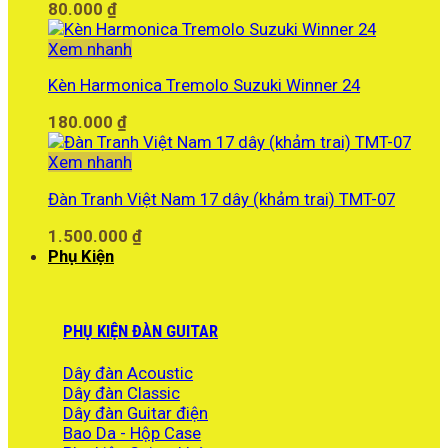
80.000
₫
Xem nhanh
Kèn Harmonica Tremolo Suzuki Winner 24
180.000
₫
Xem nhanh
Đàn Tranh Việt Nam 17 dây (khảm trai) TMT-07
1.500.000
₫
Phụ Kiện
PHỤ KIỆN ĐÀN GUITAR
Dây đàn Acoustic
Dây đàn Classic
Dây đàn Guitar điện
Bao Da - Hộp Case