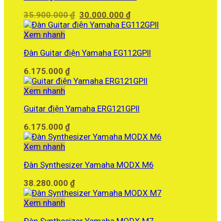
Giá
Giá
35.900.000
₫
30.000.000
₫
gốc
hiện
là:
tại
Xem nhanh
35.900.000 ₫.
là:
Đàn Guitar điện Yamaha EG112GPII
30.000.000 ₫.
6.175.000
₫
Xem nhanh
Guitar điện Yamaha ERG121GPII
6.175.000
₫
Xem nhanh
Đàn Synthesizer Yamaha MODX M6
38.280.000
₫
Xem nhanh
Đàn Synthesizer Yamaha MODX M7