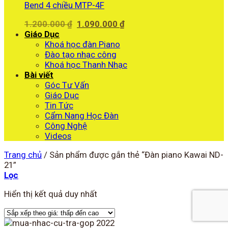
Bend 4 chiều MTP-4F
Giá
Giá
1.200.000
₫
1.090.000
₫
gốc
hiện
Giáo Dục
là:
tại
Khoá học đàn Piano
1.200.000 ₫.
là:
Đào tạo nhạc công
1.090.000 ₫.
Khoá học Thanh Nhạc
Bài viết
Góc Tư Vấn
Giáo Dục
Tin Tức
Cẩm Nang Học Đàn
Công Nghệ
Videos
Trang chủ
/
Sản phẩm được gắn thẻ “Đàn piano Kawai ND-
21”
Lọc
Hiển thị kết quả duy nhất