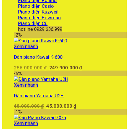
Piano điện Roland
Piano điện Casio
Piano điện Kuzweil
Piano điện Bowman
Piano điện Cũ
hotline 0929.636.999
-2%
Xem nhanh
Đàn piano Kawai K-600
Giá
Giá
256.000.000
₫
249.900.000
₫
gốc
hiện
-6%
là:
tại
256.000.000 ₫.
là:
Xem nhanh
249.900.000 ₫.
Đàn piano Yamaha U2H
Giá
Giá
48.000.000
₫
45.000.000
₫
gốc
hiện
-1%
là:
tại
48.000.000 ₫.
là:
Xem nhanh
45.000.000 ₫.