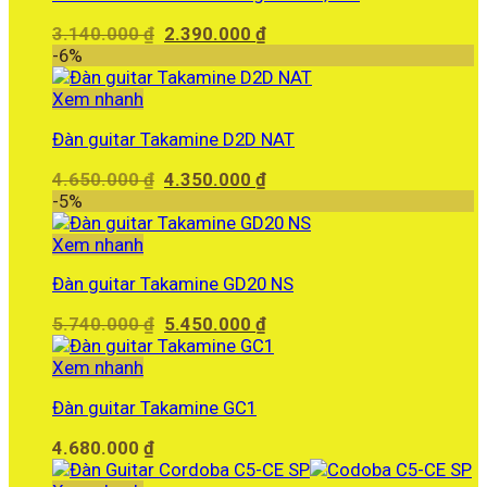
Giá
Giá
3.140.000
₫
2.390.000
₫
gốc
hiện
-6%
là:
tại
3.140.000 ₫.
là:
Xem nhanh
2.390.000 ₫.
Đàn guitar Takamine D2D NAT
Giá
Giá
4.650.000
₫
4.350.000
₫
gốc
hiện
-5%
là:
tại
4.650.000 ₫.
là:
Xem nhanh
4.350.000 ₫.
Đàn guitar Takamine GD20 NS
Giá
Giá
5.740.000
₫
5.450.000
₫
gốc
hiện
là:
tại
Xem nhanh
5.740.000 ₫.
là:
Đàn guitar Takamine GC1
5.450.000 ₫.
4.680.000
₫