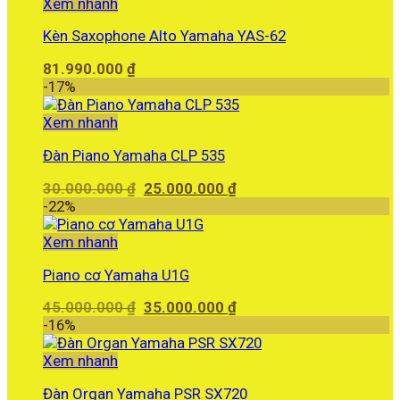
Xem nhanh
Kèn Saxophone Alto Yamaha YAS-62
81.990.000
₫
-17%
Xem nhanh
Đàn Piano Yamaha CLP 535
Giá
Giá
30.000.000
₫
25.000.000
₫
gốc
hiện
-22%
là:
tại
30.000.000 ₫.
là:
Xem nhanh
25.000.000 ₫.
Piano cơ Yamaha U1G
Giá
Giá
45.000.000
₫
35.000.000
₫
gốc
hiện
-16%
là:
tại
45.000.000 ₫.
là:
Xem nhanh
35.000.000 ₫.
Đàn Organ Yamaha PSR SX720