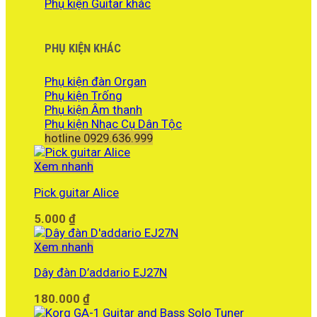
Phụ kiện Guitar khác
PHỤ KIỆN KHÁC
Phụ kiện đàn Organ
Phụ kiện Trống
Phụ kiện Âm thanh
Phụ kiện Nhạc Cụ Dân Tộc
hotline 0929.636.999
Xem nhanh
Pick guitar Alice
5.000
₫
Xem nhanh
Dây đàn D’addario EJ27N
180.000
₫