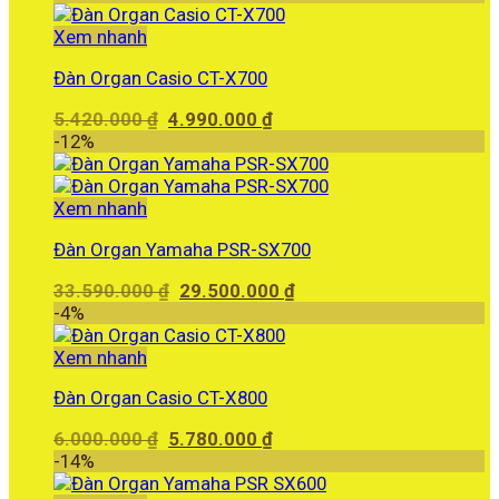
Xem nhanh
Đàn Organ Casio CT-X700
Giá
Giá
5.420.000
₫
4.990.000
₫
gốc
hiện
-12%
là:
tại
5.420.000 ₫.
là:
4.990.000 ₫.
Xem nhanh
Đàn Organ Yamaha PSR-SX700
Giá
Giá
33.590.000
₫
29.500.000
₫
gốc
hiện
-4%
là:
tại
33.590.000 ₫.
là:
Xem nhanh
29.500.000 ₫.
Đàn Organ Casio CT-X800
Giá
Giá
6.000.000
₫
5.780.000
₫
gốc
hiện
-14%
là:
tại