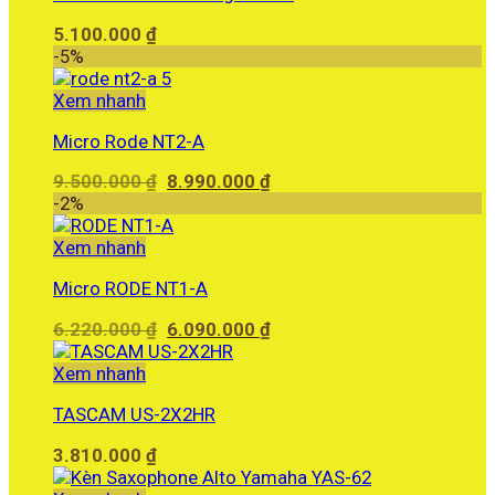
5.100.000
₫
-5%
Xem nhanh
Micro Rode NT2-A
Giá
Giá
9.500.000
₫
8.990.000
₫
gốc
hiện
-2%
là:
tại
9.500.000 ₫.
là:
Xem nhanh
8.990.000 ₫.
Micro RODE NT1-A
Giá
Giá
6.220.000
₫
6.090.000
₫
gốc
hiện
là:
tại
Xem nhanh
6.220.000 ₫.
là:
TASCAM US-2X2HR
6.090.000 ₫.
3.810.000
₫