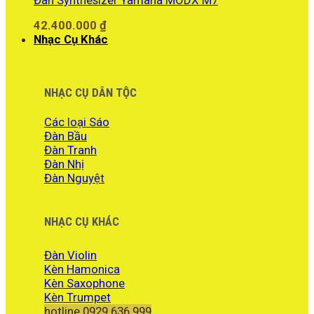
42.400.000
₫
Nhạc Cụ Khác
NHẠC CỤ DÂN TỘC
Các loại Sáo
Đàn Bầu
Đàn Tranh
Đàn Nhị
Đàn Nguyệt
NHẠC CỤ KHÁC
Đàn Violin
Kèn Hamonica
Kèn Saxophone
Kèn Trumpet
hotline 0929.636.999