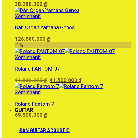
38.280.000
₫
Xem nhanh
Đàn Organ Yamaha Genos
126.500.000
₫
-1%
Xem nhanh
Roland FANTOM-07
Giá
Giá
41.860.000
₫
41.500.000
₫
gốc
hiện
là:
tại
Xem nhanh
41.860.000 ₫.
là:
Roland Fantom 7
41.500.000 ₫.
GUITAR
69.500.000
₫
ĐÀN GUITAR ACOUSTIC