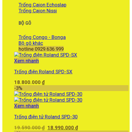
Trống Cajon Echoslap
Trống Cajon Nissi
BỘ GÕ
Trống Congo - Bonga
Bộ gõ khác
hotline 0929.636.999
Xem nhanh
Trống điện Roland SPD-SX
18.800.000
₫
-3%
Xem nhanh
Trống điện tử Roland SPD-30
Giá
Giá
19.590.000
₫
18.990.000
₫