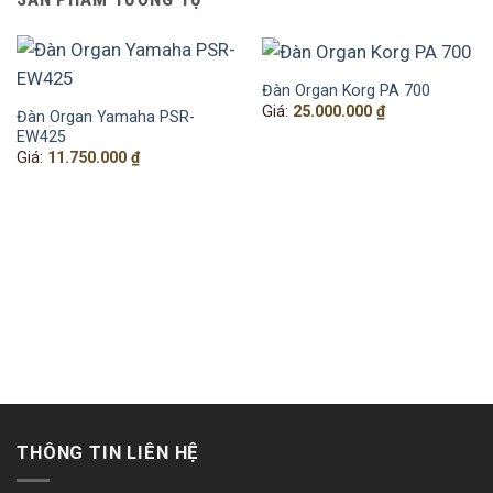
Phú Thọ
Hotline 0929636999
Website:
Www.nhaccuphutho.vn
Đàn Organ Korg PA 700
Google Map:
Giá:
25.000.000
₫
Đàn Organ Yamaha PSR-
https://goo.gl/maps/ZmeRR8fWzJvgWeSv6
EW425
Giá:
11.750.000
₫
THÔNG TIN LIÊN HỆ