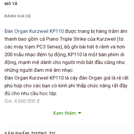
MÔ TẢ
ĐÁNH GIÁ (0)
Đàn Organ Kurzweil KP110
được trang bị hàng trăm âm
thanh bao gồm cả Piano Triple Strike của Kurzweil (từ
các máy trạm PC3 Series), bộ ghi bài hát 6 rãnh và hơn
200 mẫu nhạc đệm tự động, KP110 là một bàn phím di
động, mạnh mẽ dành cho người mới bắt đầu cũng như
những người đam mê âm nhạc.
Đàn Organ Kurzweil KP110 là cây đàn Organ giá là rẻ rất
phù hợp cho các bạn có kính phí thấp chức năng rất đầy
đủ cho nhu cầu học tập.
Giá: 4.600.000 đ.
Bảo hành chính hãng: 1 năm.
Xem thêm
———————————————————
PIANO – ORGAN – GUITAR – DẠY NHẠC
Nhạc Cụ Phú Thọ: 1766 ĐLHV – Nông Trang – Việt Trì –
SẢN PHẨM TƯƠNG TỰ