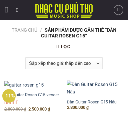
Skip
to
content
TRANG CHỦ
/
SẢN PHẨM ĐƯỢC GẮN THẺ “ĐÀN
GUITAR ROSEN G15”
LỌC
Đàn Guitar Rosen G15 veneer
-11%
Đàn Guitar Rosen G15 Nâu
2.800.000
₫
Giá
Giá
Được xếp
2.800.000
₫
2.500.000
₫
gốc
hiện
hạng
5.00
5
là:
tại
sao
2.800.000 ₫.
là:
2.500.000 ₫.