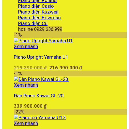
Piano điện Roland
Piano điện Casio
Piano điện Kuzweil
Piano điện Bowman
Piano điện Cũ
hotline 0929.636.999
-1%
Xem nhanh
Piano Upright Yamaha U1
Giá
Giá
219.390.000
₫
216.990.000
₫
gốc
hiện
-1%
là:
tại
219.390.000 ₫.
là:
Xem nhanh
216.990.000 ₫.
Đàn Piano Kawai GL-20
339.900.000
₫
-22%
Xem nhanh