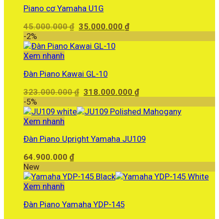
Piano cơ Yamaha U1G
Giá
Giá
45.000.000
₫
35.000.000
₫
gốc
hiện
-2%
là:
tại
45.000.000 ₫.
là:
Xem nhanh
35.000.000 ₫.
Đàn Piano Kawai GL-10
Giá
Giá
323.000.000
₫
318.000.000
₫
gốc
hiện
-5%
là:
tại
323.000.000 ₫.
là:
Xem nhanh
318.000.000 ₫.
Đàn Piano Upright Yamaha JU109
64.900.000
₫
New
Xem nhanh
Đàn Piano Yamaha YDP-145