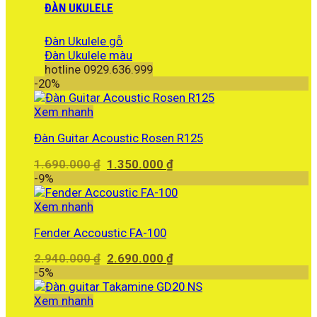
ĐÀN UKULELE
Đàn Ukulele gỗ
Đàn Ukulele màu
hotline 0929.636.999
-20%
Xem nhanh
Đàn Guitar Acoustic Rosen R125
Giá
Giá
1.690.000
₫
1.350.000
₫
gốc
hiện
-9%
là:
tại
1.690.000 ₫.
là:
Xem nhanh
1.350.000 ₫.
Fender Accoustic FA-100
Giá
Giá
2.940.000
₫
2.690.000
₫
gốc
hiện
-5%
là:
tại
2.940.000 ₫.
là:
Xem nhanh
2.690.000 ₫.