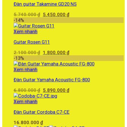
Đàn guitar Takamine GD20 NS
Giá
Giá
5.740.000
₫
5.450.000
₫
gốc
hiện
-14%
là:
tại
5.740.000 ₫.
là:
Xem nhanh
5.450.000 ₫.
Guitar Rosen G11
Giá
Giá
2.100.000
₫
1.800.000
₫
gốc
hiện
-13%
là:
tại
2.100.000 ₫.
là:
Xem nhanh
1.800.000 ₫.
Đàn Guitar Yamaha Acoustic FG-800
Giá
Giá
6.800.000
₫
5.890.000
₫
gốc
hiện
là:
tại
Xem nhanh
6.800.000 ₫.
là:
Đàn Guitar Cordoba C7-CE
5.890.000 ₫.
16.800.000
₫