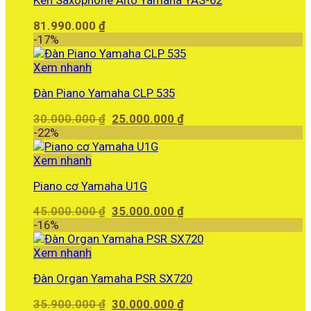
Kèn Saxophone Alto Yamaha YAS-62
81.990.000
₫
-17%
Xem nhanh
Đàn Piano Yamaha CLP 535
Giá
Giá
30.000.000
₫
25.000.000
₫
gốc
hiện
-22%
là:
tại
30.000.000 ₫.
là:
Xem nhanh
25.000.000 ₫.
Piano cơ Yamaha U1G
Giá
Giá
45.000.000
₫
35.000.000
₫
gốc
hiện
-16%
là:
tại
45.000.000 ₫.
là:
Xem nhanh
35.000.000 ₫.
Đàn Organ Yamaha PSR SX720
Giá
Giá
35.900.000
₫
30.000.000
₫