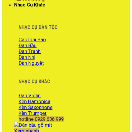
Nhạc Cụ Khác
NHẠC CỤ DÂN TỘC
Các loại Sáo
Đàn Bầu
Đàn Tranh
Đàn Nhị
Đàn Nguyệt
NHẠC CỤ KHÁC
Đàn Violin
Kèn Hamonica
Kèn Saxophone
Kèn Trumpet
hotline 0929.636.999
Xem nhanh