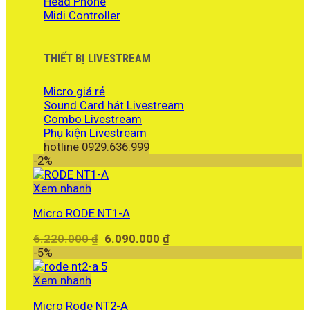
Head Phone
Midi Controller
THIẾT BỊ LIVESTREAM
Micro giá rẻ
Sound Card hát Livestream
Combo Livestream
Phụ kiện Livestream
hotline 0929.636.999
-2%
Xem nhanh
Micro RODE NT1-A
Giá
Giá
6.220.000
₫
6.090.000
₫
gốc
hiện
-5%
là:
tại
6.220.000 ₫.
là:
Xem nhanh
6.090.000 ₫.
Micro Rode NT2-A