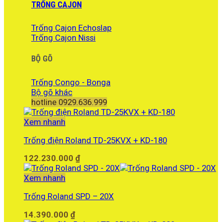
TRỐNG CAJON
Trống Cajon Echoslap
Trống Cajon Nissi
BỘ GÕ
Trống Congo - Bonga
Bộ gõ khác
hotline 0929.636.999
Xem nhanh
Trống điện Roland TD-25KVX + KD-180
122.230.000
₫
Xem nhanh
Trống Roland SPD – 20X
14.390.000
₫