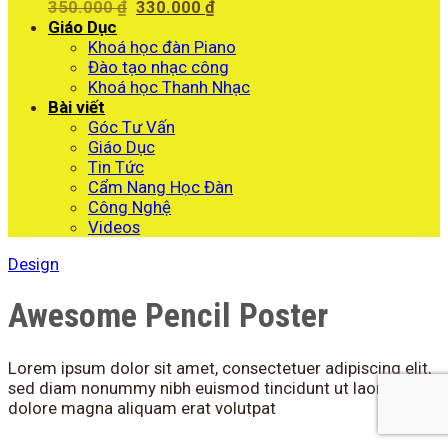
Giá
Giá
350.000
₫
330.000
₫
gốc
hiện
Giáo Dục
là:
tại
Khoá học đàn Piano
350.000 ₫.
là:
Đào tạo nhạc công
330.000 ₫.
Khoá học Thanh Nhạc
Bài viết
Góc Tư Vấn
Giáo Dục
Tin Tức
Cẩm Nang Học Đàn
Công Nghệ
Videos
Design
Awesome Pencil Poster
Lorem ipsum dolor sit amet, consectetuer adipiscing elit,
sed diam nonummy nibh euismod tincidunt ut laoreet
dolore magna aliquam erat volutpat