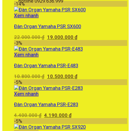
hotline 0929.636.999
-14%
Xem nhanh
Đàn Organ Yamaha PSR SX600
Giá
Giá
22.000.000
₫
19.000.000
₫
gốc
hiện
-3%
là:
tại
22.000.000 ₫.
là:
Xem nhanh
19.000.000 ₫.
Đàn Organ Yamaha PSR-E483
Giá
Giá
10.800.000
₫
10.500.000
₫
gốc
hiện
-5%
là:
tại
10.800.000 ₫.
là:
Xem nhanh
10.500.000 ₫.
Đàn Organ Yamaha PSR-E283
Giá
Giá
4.400.000
₫
4.190.000
₫
gốc
hiện
-5%
là:
tại