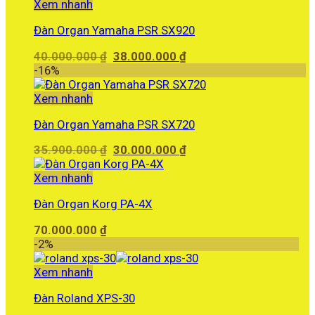
4.400.000 ₫.
là:
Xem nhanh
4.190.000 ₫.
Đàn Organ Yamaha PSR SX920
Giá
Giá
40.000.000
₫
38.000.000
₫
gốc
hiện
-16%
là:
tại
40.000.000 ₫.
là:
Xem nhanh
38.000.000 ₫.
Đàn Organ Yamaha PSR SX720
Giá
Giá
35.900.000
₫
30.000.000
₫
gốc
hiện
là:
tại
Xem nhanh
35.900.000 ₫.
là:
Đàn Organ Korg PA-4X
30.000.000 ₫.
70.000.000
₫
-2%
Xem nhanh
Đàn Roland XPS-30