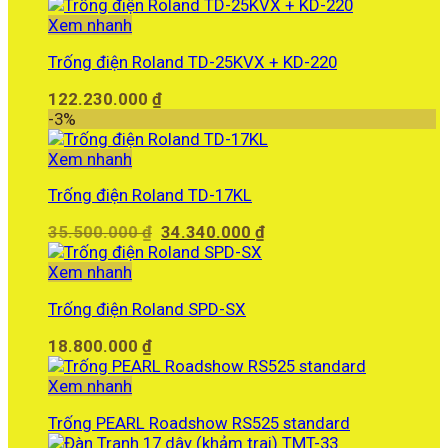
Xem nhanh
Trống điện Roland TD-25KVX + KD-220
122.230.000
₫
-3%
Xem nhanh
Trống điện Roland TD-17KL
Giá
Giá
35.500.000
₫
34.340.000
₫
gốc
hiện
là:
tại
Xem nhanh
35.500.000 ₫.
là:
Trống điện Roland SPD-SX
34.340.000 ₫.
18.800.000
₫
Xem nhanh
Trống PEARL Roadshow RS525 standard