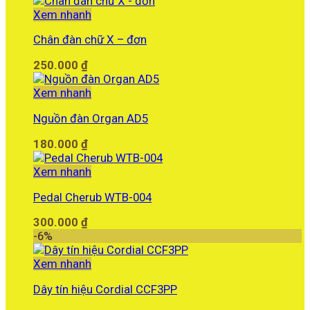
là:
tại
Xem nhanh
1.200.000 ₫.
là:
Chân đàn chữ X – đơn
1.090.000 ₫.
250.000
₫
Xem nhanh
Nguồn đàn Organ AD5
180.000
₫
Xem nhanh
Pedal Cherub WTB-004
300.000
₫
-6%
Xem nhanh
Dây tín hiệu Cordial CCF3PP