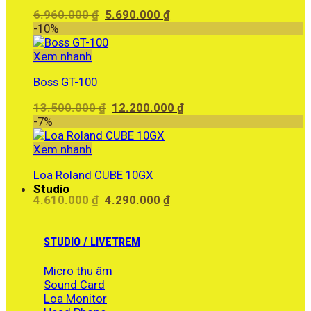
Giá
Giá
6.960.000
₫
5.690.000
₫
gốc
hiện
-10%
là:
tại
6.960.000 ₫.
là:
Xem nhanh
5.690.000 ₫.
Boss GT-100
Giá
Giá
13.500.000
₫
12.200.000
₫
gốc
hiện
-7%
là:
tại
13.500.000 ₫.
là:
Xem nhanh
12.200.000 ₫.
Loa Roland CUBE 10GX
Studio
Giá
Giá
4.610.000
₫
4.290.000
₫
gốc
hiện
là:
tại
4.610.000 ₫.
là:
STUDIO / LIVETREM
4.290.000 ₫.
Micro thu âm
Sound Card
Loa Monitor