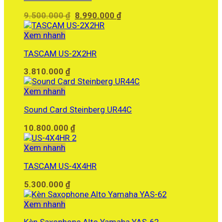
Giá
Giá
9.500.000
₫
8.990.000
₫
gốc
hiện
là:
tại
Xem nhanh
9.500.000 ₫.
là:
TASCAM US-2X2HR
8.990.000 ₫.
3.810.000
₫
Xem nhanh
Sound Card Steinberg UR44C
10.800.000
₫
Xem nhanh
TASCAM US-4X4HR
5.300.000
₫
Xem nhanh