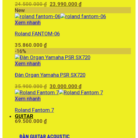
Giá
Giá
24.500.000
₫
23.990.000
₫
gốc
hiện
New
là:
tại
24.500.000 ₫.
là:
Xem nhanh
23.990.000 ₫.
Roland FANTOM-06
35.860.000
₫
-16%
Xem nhanh
Đàn Organ Yamaha PSR SX720
Giá
Giá
35.900.000
₫
30.000.000
₫
gốc
hiện
là:
tại
Xem nhanh
35.900.000 ₫.
là:
Roland Fantom 7
30.000.000 ₫.
GUITAR
69.500.000
₫
ĐÀN GUITAR ACOUSTIC