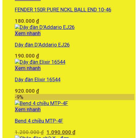
FENDER 150R PURE NCKL BALL END 10-46
180.000
₫
Xem nhanh
Dây đàn D’Addario EJ26
190.000
₫
Xem nhanh
Dây đàn Elixir 16544
920.000
₫
-9%
Xem nhanh
Bend 4 chiều MTP-4F
Giá
Giá
1.200.000
₫
1.090.000
₫
gốc
hiện