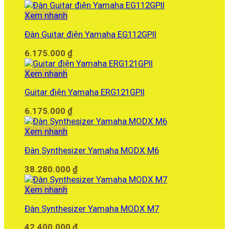
gốc
hiện
là:
tại
Xem nhanh
35.900.000 ₫.
là:
Đàn Guitar điện Yamaha EG112GPII
30.000.000 ₫.
6.175.000
₫
Xem nhanh
Guitar điện Yamaha ERG121GPII
6.175.000
₫
Xem nhanh
Đàn Synthesizer Yamaha MODX M6
38.280.000
₫
Xem nhanh
Đàn Synthesizer Yamaha MODX M7
42.400.000
₫