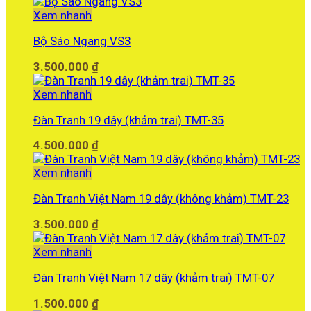
gốc
hiện
là:
tại
Xem nhanh
7.000.000 ₫.
là:
Bộ Sáo Ngang VS3
6.500.000 ₫.
3.500.000
₫
Xem nhanh
Đàn Tranh 19 dây (khảm trai) TMT-35
4.500.000
₫
Xem nhanh
Đàn Tranh Việt Nam 19 dây (không khảm) TMT-23
3.500.000
₫
Xem nhanh
Đàn Tranh Việt Nam 17 dây (khảm trai) TMT-07
1.500.000
₫