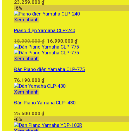
23.259.000
₫
-6%
Xem nhanh
Piano điện Yamaha CLP-240
Giá
Giá
18.000.000
₫
16.990.000
₫
gốc
hiện
là:
tại
18.000.000 ₫.
là:
Xem nhanh
16.990.000 ₫.
Đàn Piano điện Yamaha CLP-775
76.190.000
₫
Xem nhanh
Đàn Piano Yamaha CLP- 430
25.500.000
₫
-6%
Xem nhanh