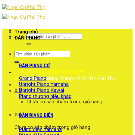
Skip
to
content
Trang chủ
Tìm
ĐÀN PIANO
kiếm:
Tìm
kiếm:
ĐÀN PIANO CƠ
HOTLINE: 0929.636.999
Grand Piano
1766 ĐLHV Nông Trang - Việt Trì - Phú Thọ
Upright Piano Yamaha
Upright Piano Kawai
0
₫
Piano thương hiệu khác
Chưa có sản phẩm trong giỏ hàng.
Giỏ hàng
ĐÀN PIANO ĐIỆN
Chưa có sản phẩm trong giỏ hàng.
Piano điện Yamaha