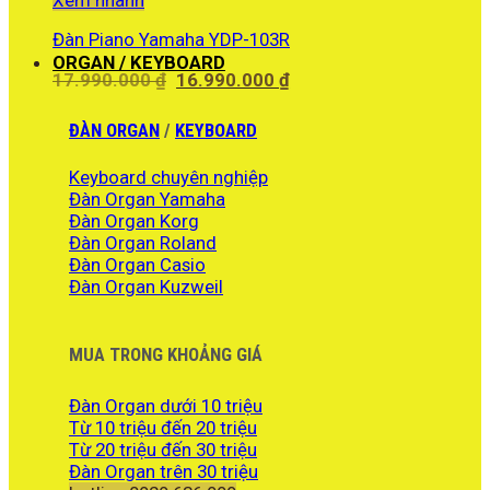
Đàn Piano Yamaha YDP-103R
ORGAN / KEYBOARD
Giá
Giá
17.990.000
₫
16.990.000
₫
gốc
hiện
là:
tại
ĐÀN ORGAN
/
KEYBOARD
17.990.000 ₫.
là:
16.990.000 ₫.
Keyboard chuyên nghiệp
Đàn Organ Yamaha
Đàn Organ Korg
Đàn Organ Roland
Đàn Organ Casio
Đàn Organ Kuzweil
MUA TRONG KHOẢNG GIÁ
Đàn Organ dưới 10 triệu
Từ 10 triệu đến 20 triệu
Từ 20 triệu đến 30 triệu
Đàn Organ trên 30 triệu