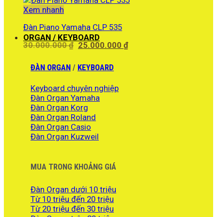
22.900.000 ₫.
là:
Xem nhanh
21.900.000 ₫.
Đàn Piano Yamaha CLP 535
ORGAN / KEYBOARD
Giá
Giá
30.000.000
₫
25.000.000
₫
gốc
hiện
là:
tại
ĐÀN ORGAN
/
KEYBOARD
30.000.000 ₫.
là:
25.000.000 ₫.
Keyboard chuyên nghiệp
Đàn Organ Yamaha
Đàn Organ Korg
Đàn Organ Roland
Đàn Organ Casio
Đàn Organ Kuzweil
MUA TRONG KHOẢNG GIÁ
Đàn Organ dưới 10 triệu
Từ 10 triệu đến 20 triệu
Từ 20 triệu đến 30 triệu