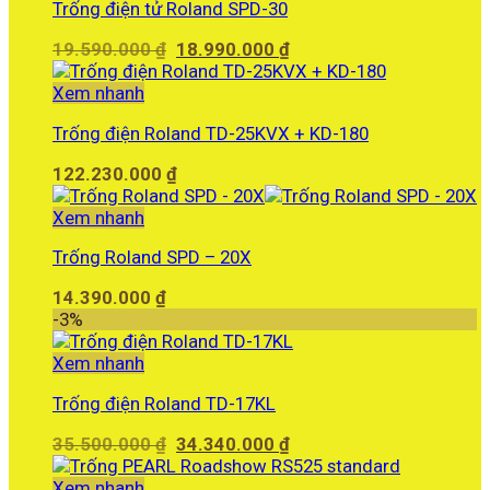
Trống điện tử Roland SPD-30
Giá
Giá
19.590.000
₫
18.990.000
₫
gốc
hiện
là:
tại
Xem nhanh
19.590.000 ₫.
là:
Trống điện Roland TD-25KVX + KD-180
18.990.000 ₫.
122.230.000
₫
Xem nhanh
Trống Roland SPD – 20X
14.390.000
₫
-3%
Xem nhanh
Trống điện Roland TD-17KL
Giá
Giá
35.500.000
₫
34.340.000
₫
gốc
hiện
là:
tại
Xem nhanh