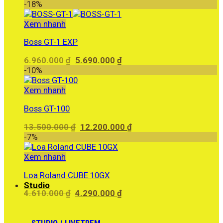
-18%
Xem nhanh
Boss GT-1 EXP
Giá
Giá
6.960.000
₫
5.690.000
₫
gốc
hiện
-10%
là:
tại
6.960.000 ₫.
là:
Xem nhanh
5.690.000 ₫.
Boss GT-100
Giá
Giá
13.500.000
₫
12.200.000
₫
gốc
hiện
-7%
là:
tại
13.500.000 ₫.
là:
Xem nhanh
12.200.000 ₫.
Loa Roland CUBE 10GX
Studio
Giá
Giá
4.610.000
₫
4.290.000
₫
gốc
hiện
là:
tại
4.610.000 ₫.
là:
STUDIO / LIVETREM