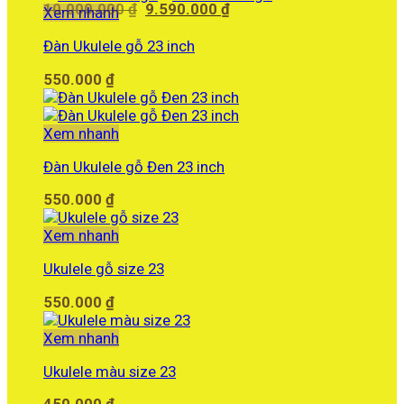
Giá
Giá
10.000.000
₫
9.590.000
₫
Xem nhanh
gốc
hiện
là:
tại
Đàn Ukulele gỗ 23 inch
10.000.000 ₫.
là:
550.000
₫
9.590.000 ₫.
Xem nhanh
Đàn Ukulele gỗ Đen 23 inch
550.000
₫
Xem nhanh
Ukulele gỗ size 23
550.000
₫
Xem nhanh
Ukulele màu size 23