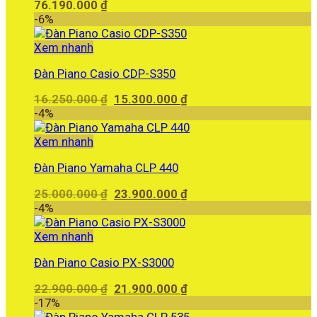
76.190.000
₫
-6%
Xem nhanh
Đàn Piano Casio CDP-S350
Giá
Giá
16.250.000
₫
15.300.000
₫
gốc
hiện
-4%
là:
tại
16.250.000 ₫.
là:
Xem nhanh
15.300.000 ₫.
Đàn Piano Yamaha CLP 440
Giá
Giá
25.000.000
₫
23.900.000
₫
gốc
hiện
-4%
là:
tại
25.000.000 ₫.
là:
Xem nhanh
23.900.000 ₫.
Đàn Piano Casio PX-S3000
Giá
Giá
22.900.000
₫
21.900.000
₫
gốc
hiện
-17%
là:
tại