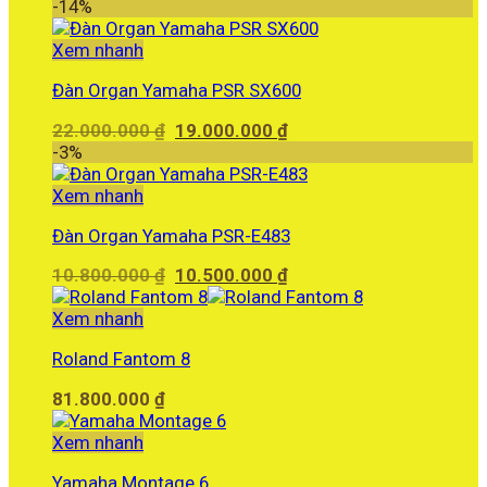
gốc
hiện
-14%
là:
tại
6.000.000 ₫.
là:
Xem nhanh
5.780.000 ₫.
Đàn Organ Yamaha PSR SX600
Giá
Giá
22.000.000
₫
19.000.000
₫
gốc
hiện
-3%
là:
tại
22.000.000 ₫.
là:
Xem nhanh
19.000.000 ₫.
Đàn Organ Yamaha PSR-E483
Giá
Giá
10.800.000
₫
10.500.000
₫
gốc
hiện
là:
tại
Xem nhanh
10.800.000 ₫.
là:
Roland Fantom 8
10.500.000 ₫.
81.800.000
₫
Xem nhanh
Yamaha Montage 6