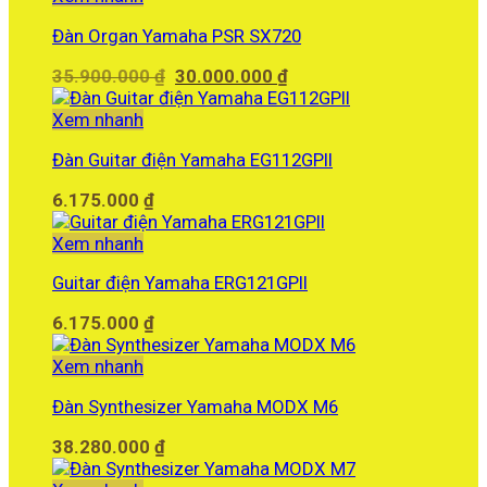
35.000.000 ₫.
Đàn Organ Yamaha PSR SX720
Giá
Giá
35.900.000
₫
30.000.000
₫
gốc
hiện
là:
tại
Xem nhanh
35.900.000 ₫.
là:
Đàn Guitar điện Yamaha EG112GPII
30.000.000 ₫.
6.175.000
₫
Xem nhanh
Guitar điện Yamaha ERG121GPII
6.175.000
₫
Xem nhanh
Đàn Synthesizer Yamaha MODX M6
38.280.000
₫