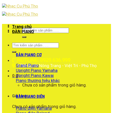
Skip
to
content
Trang chủ
Tìm
ĐÀN PIANO
kiếm:
Tìm
kiếm:
ĐÀN PIANO CƠ
HOTLINE: 0929.636.999
Grand Piano
1766 ĐLHV Nông Trang - Việt Trì - Phú Thọ
Upright Piano Yamaha
Upright Piano Kawai
0
₫
Piano thương hiệu khác
Chưa có sản phẩm trong giỏ hàng.
Giỏ hàng
ĐÀN PIANO ĐIỆN
Chưa có sản phẩm trong giỏ hàng.
Piano điện Yamaha