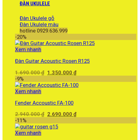
ĐÀN UKULELE
Đàn Ukulele gỗ
Đàn Ukulele màu
hotline 0929.636.999
-20%
Xem nhanh
Đàn Guitar Acoustic Rosen R125
Giá
Giá
1.690.000
₫
1.350.000
₫
gốc
hiện
-9%
là:
tại
1.690.000 ₫.
là:
Xem nhanh
1.350.000 ₫.
Fender Accoustic FA-100
Giá
Giá
2.940.000
₫
2.690.000
₫
gốc
hiện
-11%
là:
tại
2.940.000 ₫.
là:
Xem nhanh
2.690.000 ₫.