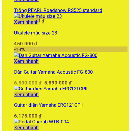
35.500.000 ₫.
là:
Trống PEARL Roadshow RS525 standard
34.340.000 ₫.
12.260.000
₫
Xem nhanh
Ukulele màu size 23
450.000
₫
-13%
Xem nhanh
Đàn Guitar Yamaha Acoustic FG-800
Giá
Giá
6.800.000
₫
5.890.000
₫
gốc
hiện
là:
tại
Xem nhanh
6.800.000 ₫.
là:
Guitar điện Yamaha ERG121GPII
5.890.000 ₫.
6.175.000
₫
Xem nhanh