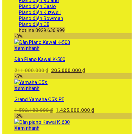
Piano điện Roland
Piano điện Casio
Piano điện Kuzweil
Piano điện Bowman
Piano điện Cũ
hotline 0929.636.999
-3%
Xem nhanh
Đàn Piano Kawai K-500
Giá
Giá
211.000.000
₫
205.000.000
₫
gốc
hiện
-5%
là:
tại
211.000.000 ₫.
là:
Xem nhanh
205.000.000 ₫.
Grand Yamaha C5X PE
Giá
Giá
1.502.182.000
₫
1.425.000.000
₫
gốc
hiện
-2%
là:
tại
1.502.182.000 ₫.
là:
Xem nhanh
1.425.000.000 ₫.