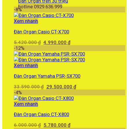
Đàn Organ trên 30 triệu
hotline 0929.636.999
-8%
Xem nhanh
Đàn Organ Casio CT-X700
Giá
Giá
5.420.000
₫
4.990.000
₫
gốc
hiện
-12%
là:
tại
5.420.000 ₫.
là:
4.990.000 ₫.
Xem nhanh
Đàn Organ Yamaha PSR-SX700
Giá
Giá
33.590.000
₫
29.500.000
₫
gốc
hiện
-4%
là:
tại
33.590.000 ₫.
là:
Xem nhanh
29.500.000 ₫.
Đàn Organ Casio CT-X800
Giá
Giá
6.000.000
₫
5.780.000
₫