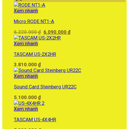
Xem nhanh
Micro RODE NT1-A
Giá
Giá
6.220.000
₫
6.090.000
₫
gốc
hiện
là:
tại
Xem nhanh
6.220.000 ₫.
là:
TASCAM US-2X2HR
6.090.000 ₫.
3.810.000
₫
Xem nhanh
Sound Card Steinberg UR22C
5.100.000
₫
Xem nhanh
TASCAM US-4X4HR