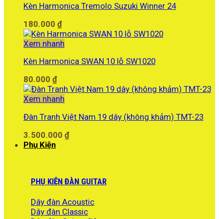
Kèn Harmonica Tremolo Suzuki Winner 24
180.000
₫
Xem nhanh
Kèn Harmonica SWAN 10 lỗ SW1020
80.000
₫
Xem nhanh
Đàn Tranh Việt Nam 19 dây (không khảm) TMT-23
3.500.000
₫
Phụ Kiện
PHỤ KIỆN ĐÀN GUITAR
Dây đàn Acoustic
Dây đàn Classic