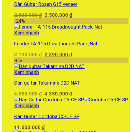
Đàn Guitar Rosen G15 veneer
Giá
Giá
2.800.000
₫
2.500.000
₫
gốc
hiện
-24%
là:
tại
2.800.000 ₫.
là:
Xem nhanh
2.500.000 ₫.
Fender FA-115 Dreadnought Pack, Nat
Giá
Giá
3.140.000
₫
2.390.000
₫
gốc
hiện
-6%
là:
tại
3.140.000 ₫.
là:
Xem nhanh
2.390.000 ₫.
Đàn guitar Takamine D2D NAT
Giá
Giá
4.650.000
₫
4.350.000
₫
gốc
hiện
là:
tại
Xem nhanh
4.650.000 ₫.
là:
Đàn Guitar Cordoba C5-CE SP
4.350.000 ₫.
11.000.000
₫