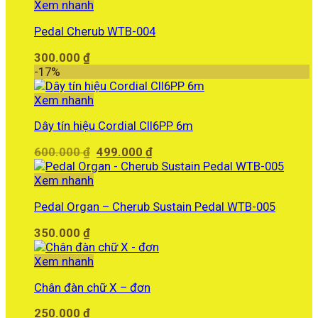
là:
tại
Xem nhanh
600.000 ₫.
là:
Pedal Cherub WTB-004
499.000 ₫.
300.000
₫
-17%
Xem nhanh
Dây tín hiệu Cordial CII6PP 6m
Giá
Giá
600.000
₫
499.000
₫
gốc
hiện
là:
tại
Xem nhanh
600.000 ₫.
là:
Pedal Organ – Cherub Sustain Pedal WTB-005
499.000 ₫.
350.000
₫
Xem nhanh
Chân đàn chữ X – đơn
250.000
₫