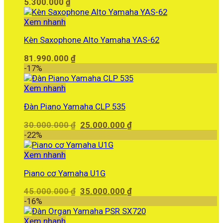
5.300.000
₫
Xem nhanh
Kèn Saxophone Alto Yamaha YAS-62
81.990.000
₫
-17%
Xem nhanh
Đàn Piano Yamaha CLP 535
Giá
Giá
30.000.000
₫
25.000.000
₫
gốc
hiện
-22%
là:
tại
30.000.000 ₫.
là:
Xem nhanh
25.000.000 ₫.
Piano cơ Yamaha U1G
Giá
Giá
45.000.000
₫
35.000.000
₫
gốc
hiện
-16%
là:
tại
45.000.000 ₫.
là:
Xem nhanh