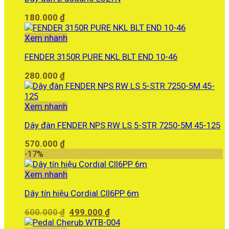
180.000
₫
Xem nhanh
FENDER 3150R PURE NKL BLT END 10-46
280.000
₫
Xem nhanh
Dây đàn FENDER NPS RW LS 5-STR 7250-5M 45-125
570.000
₫
-17%
Xem nhanh
Dây tín hiệu Cordial CII6PP 6m
Giá
Giá
600.000
₫
499.000
₫
gốc
hiện