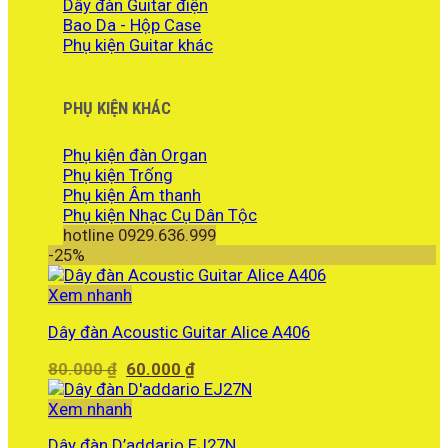
Dây đàn Guitar điện
Bao Da - Hộp Case
Phụ kiện Guitar khác
PHỤ KIỆN KHÁC
Phụ kiện đàn Organ
Phụ kiện Trống
Phụ kiện Âm thanh
Phụ kiện Nhạc Cụ Dân Tộc
hotline 0929.636.999
-25%
Xem nhanh
Dây đàn Acoustic Guitar Alice A406
Giá
Giá
80.000
₫
60.000
₫
gốc
hiện
là:
tại
Xem nhanh
80.000 ₫.
là:
Dây đàn D’addario EJ27N
60.000 ₫.