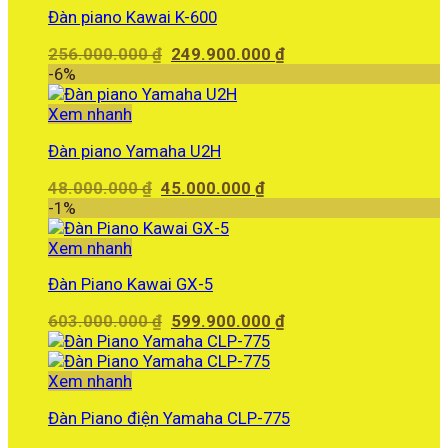
Đàn piano Kawai K-600
Giá
Giá
256.000.000
₫
249.900.000
₫
gốc
hiện
-6%
là:
tại
256.000.000 ₫.
là:
Xem nhanh
249.900.000 ₫.
Đàn piano Yamaha U2H
Giá
Giá
48.000.000
₫
45.000.000
₫
gốc
hiện
-1%
là:
tại
48.000.000 ₫.
là:
Xem nhanh
45.000.000 ₫.
Đàn Piano Kawai GX-5
Giá
Giá
603.000.000
₫
599.900.000
₫
gốc
hiện
là:
tại
603.000.000 ₫.
là:
Xem nhanh
599.900.000 ₫.
Đàn Piano điện Yamaha CLP-775