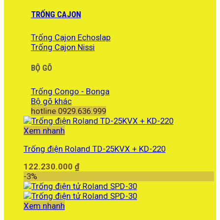
TRỐNG CAJON
Trống Cajon Echoslap
Trống Cajon Nissi
BỘ GÕ
Trống Congo - Bonga
Bộ gõ khác
hotline 0929.636.999
Xem nhanh
Trống điện Roland TD-25KVX + KD-220
122.230.000
₫
-3%
Xem nhanh