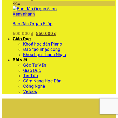
-8%
Xem nhanh
Bao đàn Organ 5 lớp
Giá
Giá
600.000
₫
550.000
₫
gốc
hiện
Giáo Dục
là:
tại
Khoá học đàn Piano
600.000 ₫.
là:
Đào tạo nhạc công
550.000 ₫.
Khoá học Thanh Nhạc
Bài viết
Góc Tư Vấn
Giáo Dục
Tin Tức
Cẩm Nang Học Đàn
Công Nghệ
Videos