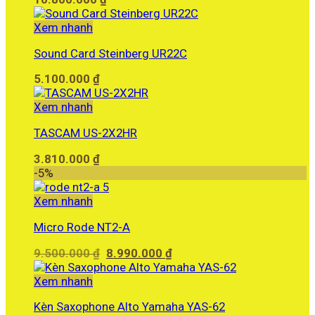
Xem nhanh
Sound Card Steinberg UR22C
5.100.000
₫
Xem nhanh
TASCAM US-2X2HR
3.810.000
₫
-5%
Xem nhanh
Micro Rode NT2-A
Giá
Giá
9.500.000
₫
8.990.000
₫
gốc
hiện
là:
tại
Xem nhanh
9.500.000 ₫.
là:
Kèn Saxophone Alto Yamaha YAS-62
8.990.000 ₫.