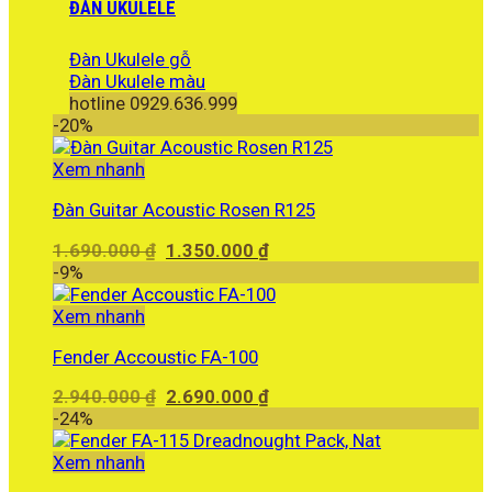
ĐÀN UKULELE
Đàn Ukulele gỗ
Đàn Ukulele màu
hotline 0929.636.999
-20%
Xem nhanh
Đàn Guitar Acoustic Rosen R125
Giá
Giá
1.690.000
₫
1.350.000
₫
gốc
hiện
-9%
là:
tại
1.690.000 ₫.
là:
Xem nhanh
1.350.000 ₫.
Fender Accoustic FA-100
Giá
Giá
2.940.000
₫
2.690.000
₫
gốc
hiện
-24%
là:
tại
2.940.000 ₫.
là:
Xem nhanh
2.690.000 ₫.