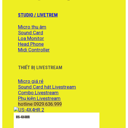
gốc
hiện
là:
tại
4.610.000 ₫.
là:
STUDIO / LIVETREM
4.290.000 ₫.
Micro thu âm
Sound Card
Loa Monitor
Head Phone
Midi Controller
THIẾT BỊ LIVESTREAM
Micro giá rẻ
Sound Card hát Livestream
Combo Livestream
Phụ kiện Livestream
hotline 0929.636.999