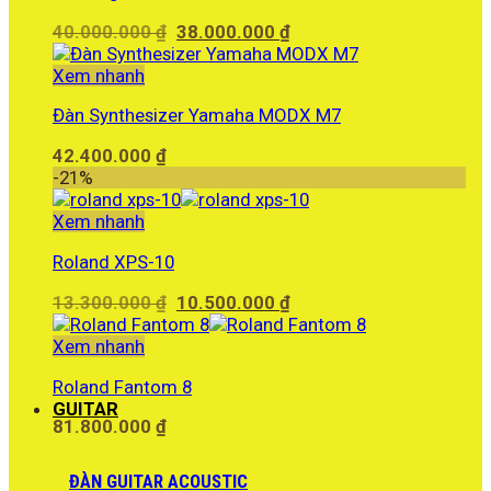
Giá
Giá
40.000.000
₫
38.000.000
₫
gốc
hiện
là:
tại
Xem nhanh
40.000.000 ₫.
là:
Đàn Synthesizer Yamaha MODX M7
38.000.000 ₫.
42.400.000
₫
-21%
Xem nhanh
Roland XPS-10
Giá
Giá
13.300.000
₫
10.500.000
₫
gốc
hiện
là:
tại
Xem nhanh
13.300.000 ₫.
là:
Roland Fantom 8
10.500.000 ₫.
GUITAR
81.800.000
₫
ĐÀN GUITAR ACOUSTIC