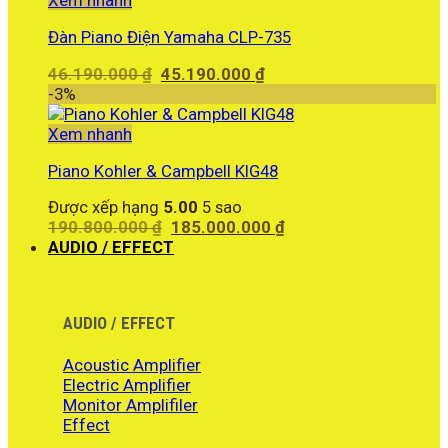
Xem nhanh
Đàn Piano Điện Yamaha CLP-735
Giá
Giá
46.190.000
₫
45.190.000
₫
gốc
hiện
-3%
là:
tại
46.190.000 ₫.
là:
Xem nhanh
45.190.000 ₫.
Piano Kohler & Campbell KIG48
Được xếp hạng
5.00
5 sao
Giá
Giá
190.800.000
₫
185.000.000
₫
gốc
hiện
AUDIO / EFFECT
là:
tại
190.800.000 ₫.
là:
185.000.000 ₫.
AUDIO / EFFECT
Acoustic Amplifier
Electric Amplifier
Monitor Amplifiler
Effect