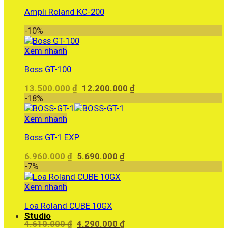
Ampli Roland KC-200
-10%
Xem nhanh
Boss GT-100
Giá
Giá
13.500.000
₫
12.200.000
₫
gốc
hiện
-18%
là:
tại
13.500.000 ₫.
là:
Xem nhanh
12.200.000 ₫.
Boss GT-1 EXP
Giá
Giá
6.960.000
₫
5.690.000
₫
gốc
hiện
-7%
là:
tại
6.960.000 ₫.
là:
Xem nhanh
5.690.000 ₫.
Loa Roland CUBE 10GX
Studio
Giá
Giá
4.610.000
₫
4.290.000
₫