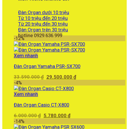
Đàn Organ dưới 10 triệu
Từ 10 triệu đến 20 triệu
Từ 20 triệu đến 30 triệu
Đàn Organ trên 30 triệu
hotline 0929.636.999
-12%
Xem nhanh
Đàn Organ Yamaha PSR-SX700
Giá
Giá
33.590.000
₫
29.500.000
₫
gốc
hiện
-4%
là:
tại
33.590.000 ₫.
là:
Xem nhanh
29.500.000 ₫.
Đàn Organ Casio CT-X800
Giá
Giá
6.000.000
₫
5.780.000
₫
gốc
hiện
-14%
là:
tại