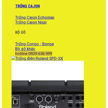
TRỐNG CAJON
Trống Cajon Echoslap
Trống Cajon Nissi
BỘ GÕ
Trống Congo - Bonga
Bộ gõ khác
hotline 0929.636.999