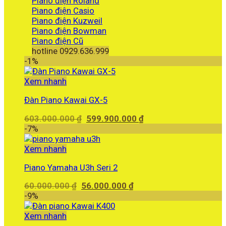
Piano điện Roland
Piano điện Casio
Piano điện Kuzweil
Piano điện Bowman
Piano điện Cũ
hotline 0929.636.999
-1%
Xem nhanh
Đàn Piano Kawai GX-5
Giá
Giá
603.000.000
₫
599.900.000
₫
gốc
hiện
-7%
là:
tại
603.000.000 ₫.
là:
Xem nhanh
599.900.000 ₫.
Piano Yamaha U3h Seri 2
Giá
Giá
60.000.000
₫
56.000.000
₫
gốc
hiện
-9%
là:
tại
60.000.000 ₫.
là:
Xem nhanh
56.000.000 ₫.