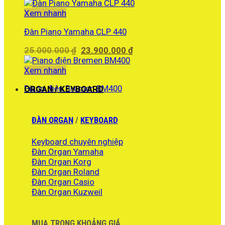
là:
tại
12.400.000 ₫.
là:
Xem nhanh
11.500.000 ₫.
Đàn Piano Yamaha CLP 440
Giá
Giá
25.000.000
₫
23.900.000
₫
gốc
hiện
là:
tại
Xem nhanh
25.000.000 ₫.
là:
Piano điện Bremen BM400
ORGAN / KEYBOARD
23.900.000 ₫.
ĐÀN ORGAN
/
KEYBOARD
Keyboard chuyên nghiệp
Đàn Organ Yamaha
Đàn Organ Korg
Đàn Organ Roland
Đàn Organ Casio
Đàn Organ Kuzweil
MUA TRONG KHOẢNG GIÁ