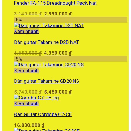
Fender FA-115 Dreadnought Pack, Nat
Giá
Giá
3.140.000
₫
2.390.000
₫
gốc
hiện
-6%
là:
tại
3.140.000 ₫.
là:
Xem nhanh
2.390.000 ₫.
Đàn guitar Takamine D2D NAT
Giá
Giá
4.650.000
₫
4.350.000
₫
gốc
hiện
-5%
là:
tại
4.650.000 ₫.
là:
Xem nhanh
4.350.000 ₫.
Đàn guitar Takamine GD20 NS
Giá
Giá
5.740.000
₫
5.450.000
₫
gốc
hiện
là:
tại
Xem nhanh
5.740.000 ₫.
là:
Đàn Guitar Cordoba C7-CE
5.450.000 ₫.
16.800.000
₫