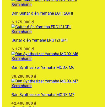
là:
tại
Xem nhanh
35.900.000 ₫.
là:
Đàn Guitar điện Yamaha EG112GPII
30.000.000 ₫.
6.175.000
₫
Xem nhanh
Guitar điện Yamaha ERG121GPII
6.175.000
₫
Xem nhanh
Đàn Synthesizer Yamaha MODX M6
38.280.000
₫
Xem nhanh
Đàn Synthesizer Yamaha MODX M7
42.400.000
₫