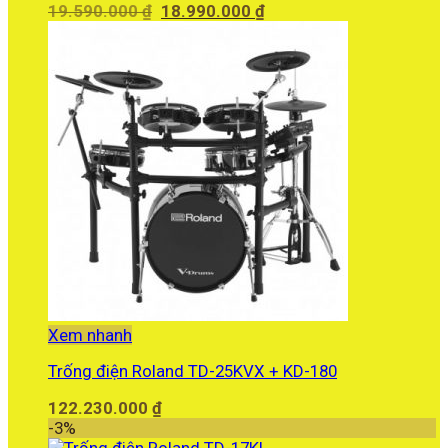
Giá
Giá
19.590.000
₫
18.990.000
₫
gốc
hiện
là:
tại
19.590.000 ₫.
là:
18.990.000 ₫.
Xem nhanh
Trống điện Roland TD-25KVX + KD-180
122.230.000
₫
-3%