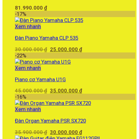
81.990.000
₫
-17%
Xem nhanh
Đàn Piano Yamaha CLP 535
Giá
Giá
30.000.000
₫
25.000.000
₫
gốc
hiện
-22%
là:
tại
30.000.000 ₫.
là:
Xem nhanh
25.000.000 ₫.
Piano cơ Yamaha U1G
Giá
Giá
45.000.000
₫
35.000.000
₫
gốc
hiện
-16%
là:
tại
45.000.000 ₫.
là:
Xem nhanh
35.000.000 ₫.
Đàn Organ Yamaha PSR SX720
Giá
Giá
35.900.000
₫
30.000.000
₫
gốc
hiện