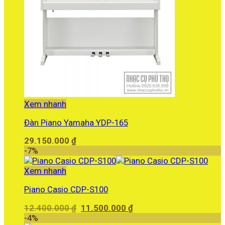
Xem nhanh
Đàn Piano Yamaha YDP-165
29.150.000
₫
-7%
Xem nhanh
Piano Casio CDP-S100
Giá
Giá
12.400.000
₫
11.500.000
₫
gốc
hiện
-4%