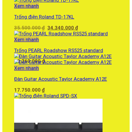
Xem nhanh
Trống điện Roland TD-17KL
Giá
Giá
35.500.000
₫
34.340.000
₫
gốc
hiện
là:
tại
Xem nhanh
35.500.000 ₫.
là:
Trống PEARL Roadshow RS525 standard
34.340.000 ₫.
12.260.000
₫
Xem nhanh
Đàn Guitar Acoustic Taylor Academy A12E
17.750.000
₫