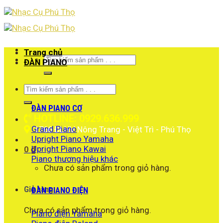
Skip
to
content
Trang chủ
Tìm
ĐÀN PIANO
kiếm:
Tìm
kiếm:
ĐÀN PIANO CƠ
HOTLINE: 0929.636.999
Grand Piano
1766 ĐLHV Nông Trang - Việt Trì - Phú Thọ
Upright Piano Yamaha
Upright Piano Kawai
0
₫
Piano thương hiệu khác
Chưa có sản phẩm trong giỏ hàng.
Giỏ hàng
ĐÀN PIANO ĐIỆN
Chưa có sản phẩm trong giỏ hàng.
Piano điện Yamaha