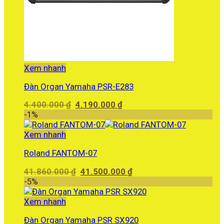
Xem nhanh
Đàn Organ Yamaha PSR-E283
Giá
Giá
4.400.000
₫
4.190.000
₫
gốc
hiện
-1%
là:
tại
4.400.000 ₫.
là:
Xem nhanh
4.190.000 ₫.
Roland FANTOM-07
Giá
Giá
41.860.000
₫
41.500.000
₫
gốc
hiện
-5%
là:
tại
41.860.000 ₫.
là:
Xem nhanh
41.500.000 ₫.
Đàn Organ Yamaha PSR SX920