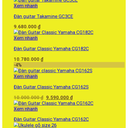
Xem nhanh
Đàn guitar Takamine GC3CE
9.680.000
₫
Xem nhanh
Đàn Guitar Classic Yamaha CG182C
10.780.000
₫
-4%
Xem nhanh
Đàn Guitar Classic Yamaha CG162S
Giá
Giá
10.000.000
₫
9.590.000
₫
gốc
hiện
là:
tại
Xem nhanh
10.000.000 ₫.
là:
Đàn Guitar Classic Yamaha CG162C
9.590.000 ₫.