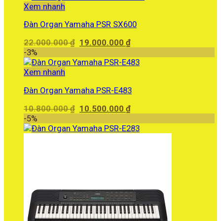
6.000.000 ₫.
là:
Xem nhanh
5.780.000 ₫.
Đàn Organ Yamaha PSR SX600
Giá
Giá
22.000.000
₫
19.000.000
₫
gốc
hiện
-3%
là:
tại
22.000.000 ₫.
là:
Xem nhanh
19.000.000 ₫.
Đàn Organ Yamaha PSR-E483
Giá
Giá
10.800.000
₫
10.500.000
₫
gốc
hiện
-5%
là:
tại
10.800.000 ₫.
là:
10.500.000 ₫.