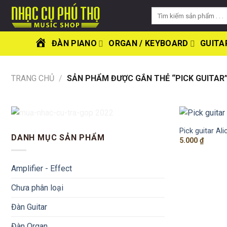
Skip
Tìm
to
kiếm:
content
ĐÀN PIANO
ORGAN / KEYBOARD
GUITA
TRANG
CHỦ
TRANG CHỦ
/
SẢN PHẨM ĐƯỢC GẮN THẺ “PICK GUITAR
Pick guitar Ali
DANH MỤC SẢN PHẨM
5.000
₫
Amplifier - Effect
Chưa phân loại
Đàn Guitar
Đàn Organ