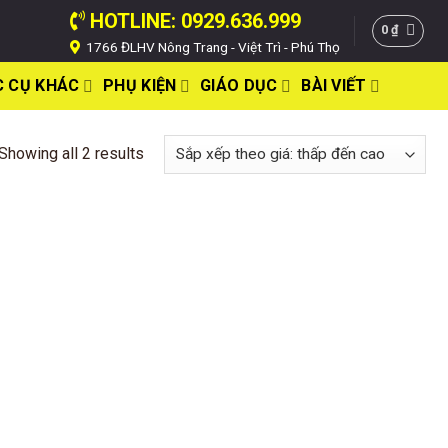
HOTLINE: 0929.636.999
0
₫
1766 ĐLHV Nông Trang - Việt Trì - Phú Thọ
 CỤ KHÁC
PHỤ KIỆN
GIÁO DỤC
BÀI VIẾT
Showing all 2 results