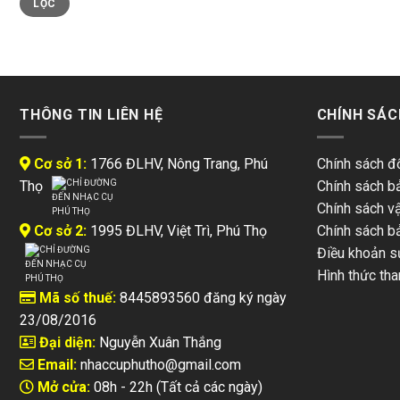
LỌC
tối
tối
thiểu
đa
THÔNG TIN LIÊN HỆ
CHÍNH SÁC
Cơ sở 1:
1766 ĐLHV, Nông Trang, Phú
Chính sách đổ
Thọ
Chính sách b
Chính sách v
Cơ sở 2:
1995 ĐLHV, Việt Trì, Phú Thọ
Chính sách b
Điều khoản s
Hình thức tha
Mã số thuế:
8445893560 đăng ký ngày
23/08/2016
Đại diện:
Nguyễn Xuân Thắng
Email:
nhaccuphutho@gmail.com
Mở cửa:
08h - 22h (Tất cả các ngày)