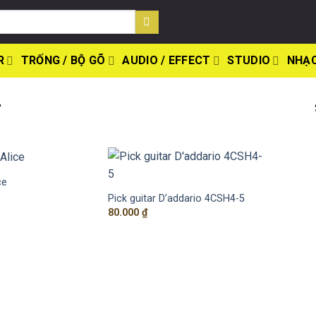
R
TRỐNG / BỘ GÕ
AUDIO / EFFECT
STUDIO
NHẠC
”
ce
Pick guitar D’addario 4CSH4-5
80.000
₫